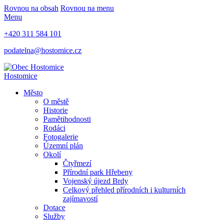
Rovnou na obsah
Rovnou na menu
Menu
+420 311 584 101
podatelna@hostomice.cz
Hostomice
Město
O městě
Historie
Pamětihodnosti
Rodáci
Fotogalerie
Územní plán
Okolí
Čtyřmezí
Přírodní park Hřebeny
Vojenský újezd Brdy
Celkový přehled přírodních i kulturních
zajímavostí
Dotace
Služby