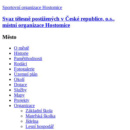
Sportovní organizace Hostomice
Svaz tělesně postižených v České republice, o.s.,
místní organizace Hostomice
Město
O městě
Historie
Pamětihodnosti
Rodáci
Fotogalerie
Územní plán
Okolí
Dotace
Služby
Mapy
Projekty
Organizace
Základní škola
Mateřská školka
Jídelna
Lesní hospodář