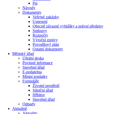
Psi
Návody
Dokumenty
Veřejné zakázky
Usnesení
Obecně závazné vyhlášky a právní předpisy
Smlouvy
Rozpočty
Výroční zprávy
Povodňový plán
Ostatní dokumenty
Městský úřad
Úřední deska
Povinné informace
Stavební úřad
E-podatelna
Místní poplatky
Formuláře
Životní prostředí
Silniční úřad
Hřbitov
Stavební úřad
Odpady
Aktuálně
Aktuality