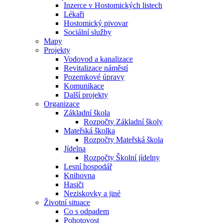
Inzerce v Hostomických listech
Lékaři
Hostomický pivovar
Sociální služby
Mapy
Projekty
Vodovod a kanalizace
Revitalizace náměstí
Pozemkové úpravy
Komunikace
Další projekty
Organizace
Základní škola
Rozpočty Základní školy
Mateřská školka
Rozpočty Mateřská škola
Jídelna
Rozpočty Školní jídelny
Lesní hospodář
Knihovna
Hasiči
Neziskovky a jiné
Životní situace
Co s odpadem
Pohotovost