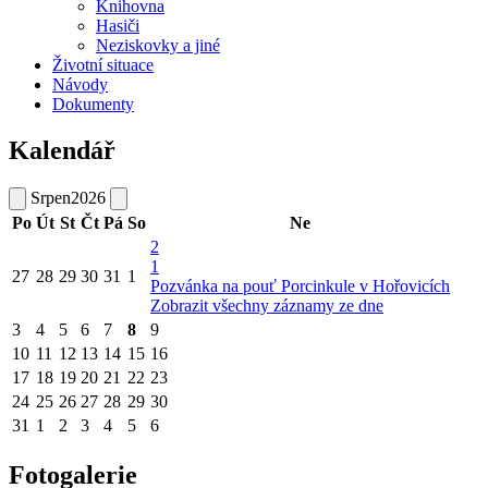
Knihovna
Hasiči
Neziskovky a jiné
Životní situace
Návody
Dokumenty
Kalendář
Srpen
2026
Po
Út
St
Čt
Pá
So
Ne
2
1
27
28
29
30
31
1
Pozvánka na pouť Porcinkule v Hořovicích
Zobrazit všechny záznamy ze dne
3
4
5
6
7
8
9
10
11
12
13
14
15
16
17
18
19
20
21
22
23
24
25
26
27
28
29
30
31
1
2
3
4
5
6
Fotogalerie