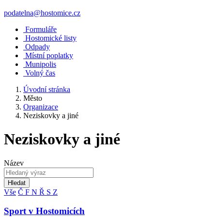
podatelna@hostomice.cz
Formuláře
Hostomické listy
Odpady
Místní poplatky
Munipolis
Volný čas
Úvodní stránka
Město
Organizace
Neziskovky a jiné
Neziskovky a jiné
Název
Hledat
Vše
Č
F
N
Ř
S
Z
Sport v Hostomicích