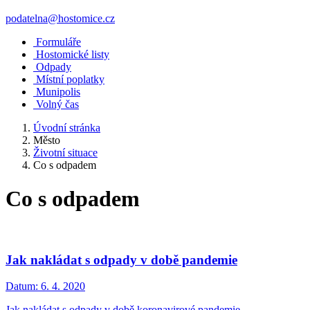
podatelna@hostomice.cz
Formuláře
Hostomické listy
Odpady
Místní poplatky
Munipolis
Volný čas
Úvodní stránka
Město
Životní situace
Co s odpadem
Co s odpadem
Jak nakládat s odpady v době pandemie
Datum:
6. 4. 2020
Jak nakládat s odpady v době koronavirové pandemie