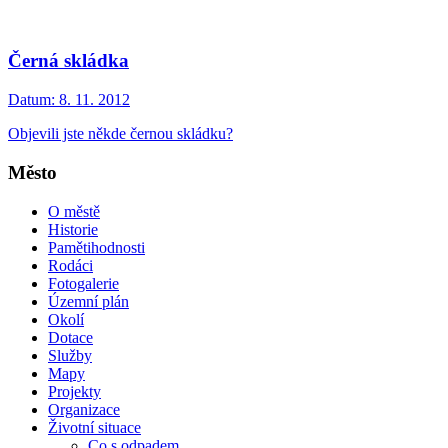
Černá skládka
Datum:
8. 11. 2012
Objevili jste někde černou skládku?
Město
O městě
Historie
Pamětihodnosti
Rodáci
Fotogalerie
Územní plán
Okolí
Dotace
Služby
Mapy
Projekty
Organizace
Životní situace
Co s odpadem