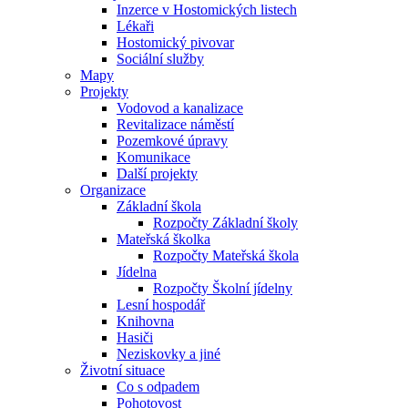
Inzerce v Hostomických listech
Lékaři
Hostomický pivovar
Sociální služby
Mapy
Projekty
Vodovod a kanalizace
Revitalizace náměstí
Pozemkové úpravy
Komunikace
Další projekty
Organizace
Základní škola
Rozpočty Základní školy
Mateřská školka
Rozpočty Mateřská škola
Jídelna
Rozpočty Školní jídelny
Lesní hospodář
Knihovna
Hasiči
Neziskovky a jiné
Životní situace
Co s odpadem
Pohotovost