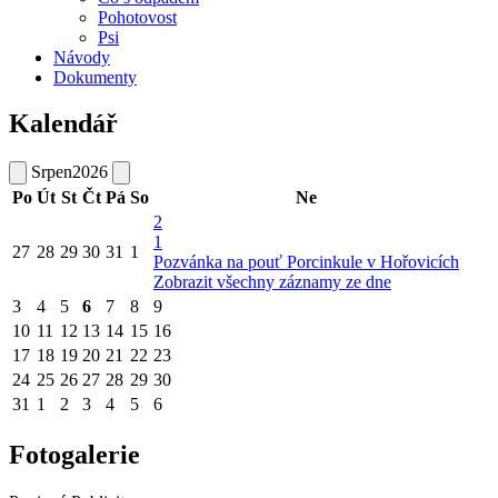
Pohotovost
Psi
Návody
Dokumenty
Kalendář
Srpen
2026
Po
Út
St
Čt
Pá
So
Ne
2
1
27
28
29
30
31
1
Pozvánka na pouť Porcinkule v Hořovicích
Zobrazit všechny záznamy ze dne
3
4
5
6
7
8
9
10
11
12
13
14
15
16
17
18
19
20
21
22
23
24
25
26
27
28
29
30
31
1
2
3
4
5
6
Fotogalerie