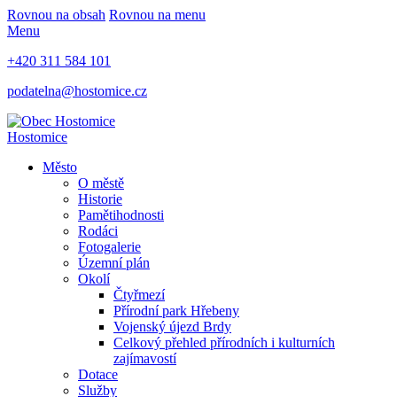
Rovnou na obsah
Rovnou na menu
Menu
+420 311 584 101
podatelna@hostomice.cz
Hostomice
Město
O městě
Historie
Pamětihodnosti
Rodáci
Fotogalerie
Územní plán
Okolí
Čtyřmezí
Přírodní park Hřebeny
Vojenský újezd Brdy
Celkový přehled přírodních i kulturních
zajímavostí
Dotace
Služby