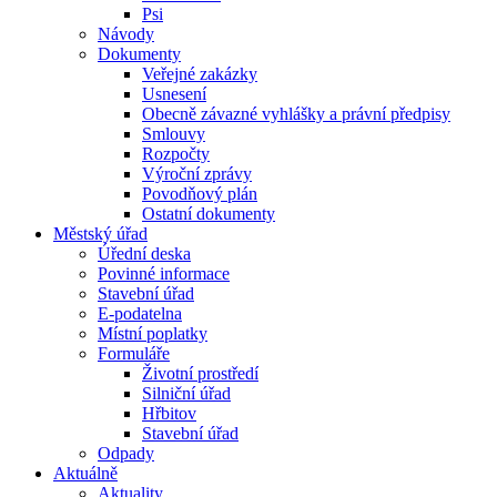
Psi
Návody
Dokumenty
Veřejné zakázky
Usnesení
Obecně závazné vyhlášky a právní předpisy
Smlouvy
Rozpočty
Výroční zprávy
Povodňový plán
Ostatní dokumenty
Městský úřad
Úřední deska
Povinné informace
Stavební úřad
E-podatelna
Místní poplatky
Formuláře
Životní prostředí
Silniční úřad
Hřbitov
Stavební úřad
Odpady
Aktuálně
Aktuality