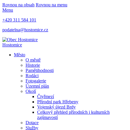
Rovnou na obsah
Rovnou na menu
Menu
+420 311 584 101
podatelna@hostomice.cz
Hostomice
Město
O městě
Historie
Pamětihodnosti
Rodáci
Fotogalerie
Územní plán
Okolí
Čtyřmezí
Přírodní park Hřebeny
Vojenský újezd Brdy
Celkový přehled přírodních i kulturních
zajímavostí
Dotace
Služby