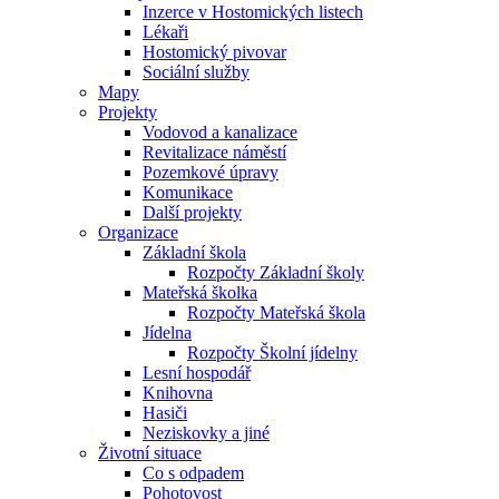
Inzerce v Hostomických listech
Lékaři
Hostomický pivovar
Sociální služby
Mapy
Projekty
Vodovod a kanalizace
Revitalizace náměstí
Pozemkové úpravy
Komunikace
Další projekty
Organizace
Základní škola
Rozpočty Základní školy
Mateřská školka
Rozpočty Mateřská škola
Jídelna
Rozpočty Školní jídelny
Lesní hospodář
Knihovna
Hasiči
Neziskovky a jiné
Životní situace
Co s odpadem
Pohotovost