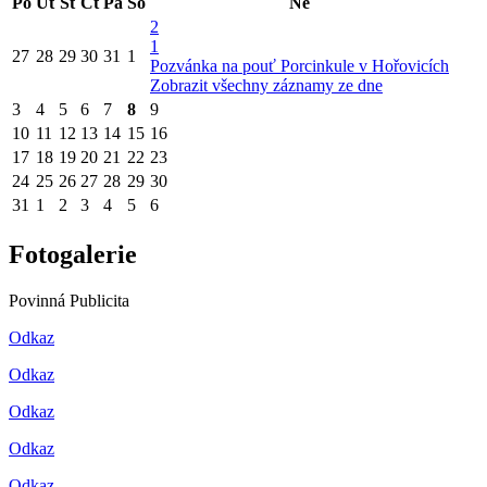
Po
Út
St
Čt
Pá
So
Ne
2
1
27
28
29
30
31
1
Pozvánka na pouť Porcinkule v Hořovicích
Zobrazit všechny záznamy ze dne
3
4
5
6
7
8
9
10
11
12
13
14
15
16
17
18
19
20
21
22
23
24
25
26
27
28
29
30
31
1
2
3
4
5
6
Fotogalerie
Povinná Publicita
Odkaz
Odkaz
Odkaz
Odkaz
Odkaz