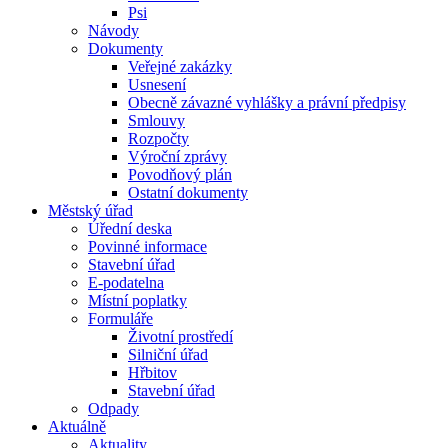
Psi
Návody
Dokumenty
Veřejné zakázky
Usnesení
Obecně závazné vyhlášky a právní předpisy
Smlouvy
Rozpočty
Výroční zprávy
Povodňový plán
Ostatní dokumenty
Městský úřad
Úřední deska
Povinné informace
Stavební úřad
E-podatelna
Místní poplatky
Formuláře
Životní prostředí
Silniční úřad
Hřbitov
Stavební úřad
Odpady
Aktuálně
Aktuality