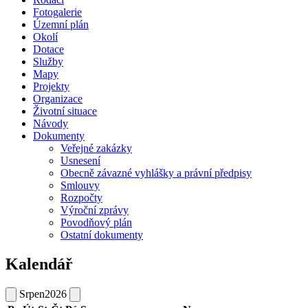
Fotogalerie
Územní plán
Okolí
Dotace
Služby
Mapy
Projekty
Organizace
Životní situace
Návody
Dokumenty
Veřejné zakázky
Usnesení
Obecně závazné vyhlášky a právní předpisy
Smlouvy
Rozpočty
Výroční zprávy
Povodňový plán
Ostatní dokumenty
Kalendář
Srpen
2026