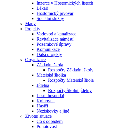
Inzerce v Hostomických listech
Lékaři
Hostomický pivovar
Sociální služby
Mapy
Projekty
Vodovod a kanalizace
Revitalizace náměstí
Pozemkové úpravy
Komunikace
Další projekty
Organizace
Základní škola
Rozpočty Základní školy
Mateřská školka
Rozpočty Mateřská škola
Jídelna
Rozpočty Školní jídelny
Lesní hospodář
Knihovna
Hasiči
Neziskovky a jiné
Životní situace
Co s odpadem
Pohotovost