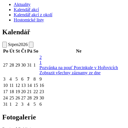
Aktuality
Kalendář akcí
Kalendář akcí z okolí
Hostomické listy
Kalendář
Srpen
2026
Po
Út
St
Čt
Pá
So
Ne
2
1
27
28
29
30
31
1
Pozvánka na pouť Porcinkule v Hořovicích
Zobrazit všechny záznamy ze dne
3
4
5
6
7
8
9
10
11
12
13
14
15
16
17
18
19
20
21
22
23
24
25
26
27
28
29
30
31
1
2
3
4
5
6
Fotogalerie