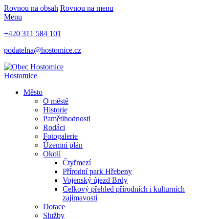
Rovnou na obsah
Rovnou na menu
Menu
+420 311 584 101
podatelna@hostomice.cz
Hostomice
Město
O městě
Historie
Pamětihodnosti
Rodáci
Fotogalerie
Územní plán
Okolí
Čtyřmezí
Přírodní park Hřebeny
Vojenský újezd Brdy
Celkový přehled přírodních i kulturních
zajímavostí
Dotace
Služby