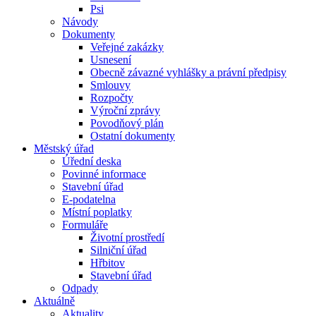
Psi
Návody
Dokumenty
Veřejné zakázky
Usnesení
Obecně závazné vyhlášky a právní předpisy
Smlouvy
Rozpočty
Výroční zprávy
Povodňový plán
Ostatní dokumenty
Městský úřad
Úřední deska
Povinné informace
Stavební úřad
E-podatelna
Místní poplatky
Formuláře
Životní prostředí
Silniční úřad
Hřbitov
Stavební úřad
Odpady
Aktuálně
Aktuality