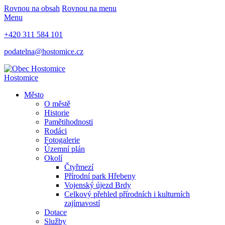
Rovnou na obsah
Rovnou na menu
Menu
+420 311 584 101
podatelna@hostomice.cz
Hostomice
Město
O městě
Historie
Pamětihodnosti
Rodáci
Fotogalerie
Územní plán
Okolí
Čtyřmezí
Přírodní park Hřebeny
Vojenský újezd Brdy
Celkový přehled přírodních i kulturních
zajímavostí
Dotace
Služby