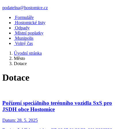
podatelna@hostomice.cz
Formuláře
Hostomické listy
Odpady
Místní poplatky
Munipolis
Volný čas
Úvodní stránka
Město
Dotace
Dotace
Pořízení speciálního terénního vozidla SxS pro
JSDH obce Hostomice
Datum:
28. 5. 2025