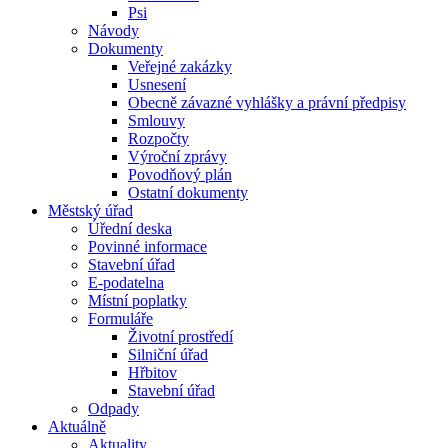
Psi
Návody
Dokumenty
Veřejné zakázky
Usnesení
Obecně závazné vyhlášky a právní předpisy
Smlouvy
Rozpočty
Výroční zprávy
Povodňový plán
Ostatní dokumenty
Městský úřad
Úřední deska
Povinné informace
Stavební úřad
E-podatelna
Místní poplatky
Formuláře
Životní prostředí
Silniční úřad
Hřbitov
Stavební úřad
Odpady
Aktuálně
Aktuality