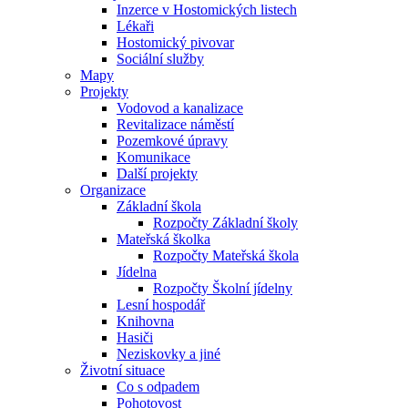
Inzerce v Hostomických listech
Lékaři
Hostomický pivovar
Sociální služby
Mapy
Projekty
Vodovod a kanalizace
Revitalizace náměstí
Pozemkové úpravy
Komunikace
Další projekty
Organizace
Základní škola
Rozpočty Základní školy
Mateřská školka
Rozpočty Mateřská škola
Jídelna
Rozpočty Školní jídelny
Lesní hospodář
Knihovna
Hasiči
Neziskovky a jiné
Životní situace
Co s odpadem
Pohotovost