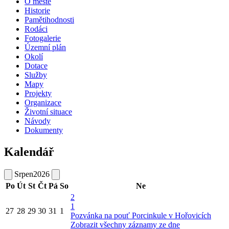
O městě
Historie
Pamětihodnosti
Rodáci
Fotogalerie
Územní plán
Okolí
Dotace
Služby
Mapy
Projekty
Organizace
Životní situace
Návody
Dokumenty
Kalendář
Srpen
2026
Po
Út
St
Čt
Pá
So
Ne
2
1
27
28
29
30
31
1
Pozvánka na pouť Porcinkule v Hořovicích
Zobrazit všechny záznamy ze dne