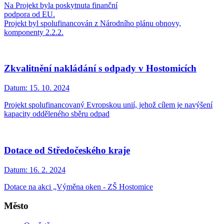
Na Projekt byla poskytnuta finanční
podpora od EU.
Projekt byl spolufinancován z Národního plánu obnovy,
komponenty 2.2.2.
Zkvalitnění nakládání s odpady v Hostomicích
Datum:
15. 10. 2024
Projekt spolufinancovaný Evropskou unií, jehož cílem je navýšení
kapacity odděleného sběru odpad
Dotace od Středočeského kraje
Datum:
16. 2. 2024
Dotace na akci „Výměna oken - ZŠ Hostomice
Město