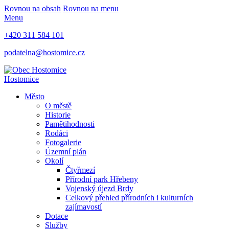
Rovnou na obsah
Rovnou na menu
Menu
+420 311 584 101
podatelna@hostomice.cz
Hostomice
Město
O městě
Historie
Pamětihodnosti
Rodáci
Fotogalerie
Územní plán
Okolí
Čtyřmezí
Přírodní park Hřebeny
Vojenský újezd Brdy
Celkový přehled přírodních i kulturních
zajímavostí
Dotace
Služby