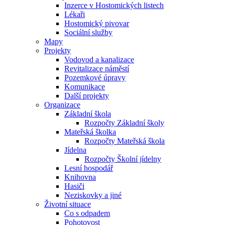
Inzerce v Hostomických listech
Lékaři
Hostomický pivovar
Sociální služby
Mapy
Projekty
Vodovod a kanalizace
Revitalizace náměstí
Pozemkové úpravy
Komunikace
Další projekty
Organizace
Základní škola
Rozpočty Základní školy
Mateřská školka
Rozpočty Mateřská škola
Jídelna
Rozpočty Školní jídelny
Lesní hospodář
Knihovna
Hasiči
Neziskovky a jiné
Životní situace
Co s odpadem
Pohotovost