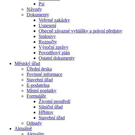
Psi
Návody
Dokumenty
Veřejné zakázky
Usnesení
Obecně závazné vyhlášky a právní předpisy
Smlouvy
Rozpočty
Výroční zprávy
Povodňový plán
Ostatní dokumenty
Městský úřad
Úřední deska
Povinné informace
Stavební úřad
E-podatelna
Místní poplatky
Formuláře
Životní prostředí
Silniční úřad
Hřbitov
Stavební úřad
Odpady
Aktuálně
Aktuality