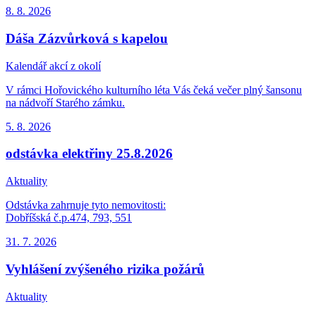
8. 8.
2026
Dáša Zázvůrková s kapelou
Kalendář akcí z okolí
V rámci Hořovického kulturního léta Vás čeká večer plný šansonu
na nádvoří Starého zámku.
5. 8.
2026
odstávka elektřiny 25.8.2026
Aktuality
Odstávka zahrnuje tyto nemovitosti:
Dobříšská č.p.474, 793, 551
31. 7.
2026
Vyhlášení zvýšeného rizika požárů
Aktuality