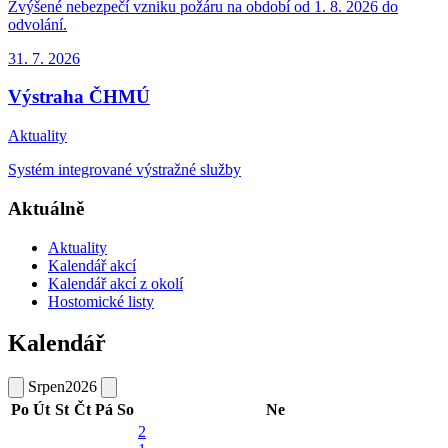
Zvýšené nebezpečí vzniku požáru na období od 1. 8. 2026 do
odvolání.
31. 7.
2026
Výstraha ČHMÚ
Aktuality
Systém integrované výstražné služby
Aktuálně
Aktuality
Kalendář akcí
Kalendář akcí z okolí
Hostomické listy
Kalendář
Srpen
2026
Po
Út
St
Čt
Pá
So
Ne
2