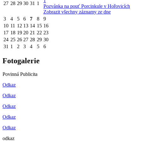
1
27
28
29
30
31
1
Pozvánka na pouť Porcinkule v Hořovicích
Zobrazit všechny záznamy ze dne
3
4
5
6
7
8
9
10
11
12
13
14
15
16
17
18
19
20
21
22
23
24
25
26
27
28
29
30
31
1
2
3
4
5
6
Fotogalerie
Povinná Publicita
Odkaz
Odkaz
Odkaz
Odkaz
Odkaz
odkaz