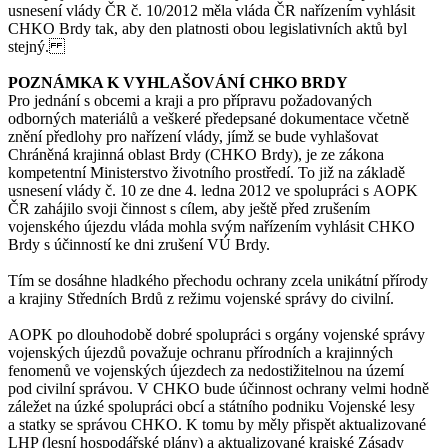
usnesení vlády ČR č. 10/2012 měla vláda ČR nařízením vyhlásit
CHKO Brdy tak, aby den platnosti obou legislativních aktů byl
stejný.
POZNÁMKA K VYHLAŠOVÁNÍ CHKO BRDY
Pro jednání s obcemi a kraji a pro přípravu požadovaných
odborných materiálů a veškeré předepsané dokumentace včetně
znění předlohy pro nařízení vlády, jímž se bude vyhlašovat
Chráněná krajinná oblast Brdy (CHKO Brdy), je ze zákona
kompetentní Ministerstvo životního prostředí. To již na základě
usnesení vlády č. 10 ze dne 4. ledna 2012 ve spolupráci s AOPK
ČR zahájilo svoji činnost s cílem, aby ještě před zrušením
vojenského újezdu vláda mohla svým nařízením vyhlásit CHKO
Brdy s účinností ke dni zrušení VÚ Brdy.
Tím se dosáhne hladkého přechodu ochrany zcela unikátní přírody
a krajiny Středních Brdů z režimu vojenské správy do civilní.
AOPK po dlouhodobě dobré spolupráci s orgány vojenské správy
vojenských újezdů považuje ochranu přírodních a krajinných
fenomenů ve vojenských újezdech za nedostižitelnou na území
pod civilní správou. V CHKO bude účinnost ochrany velmi hodně
záležet na úzké spolupráci obcí a státního podniku Vojenské lesy
a statky se správou CHKO. K tomu by měly přispět aktualizované
LHP (lesní hospodářské plány) a aktualizované krajské Zásady