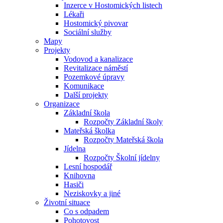
Inzerce v Hostomických listech
Lékaři
Hostomický pivovar
Sociální služby
Mapy
Projekty
Vodovod a kanalizace
Revitalizace náměstí
Pozemkové úpravy
Komunikace
Další projekty
Organizace
Základní škola
Rozpočty Základní školy
Mateřská školka
Rozpočty Mateřská škola
Jídelna
Rozpočty Školní jídelny
Lesní hospodář
Knihovna
Hasiči
Neziskovky a jiné
Životní situace
Co s odpadem
Pohotovost