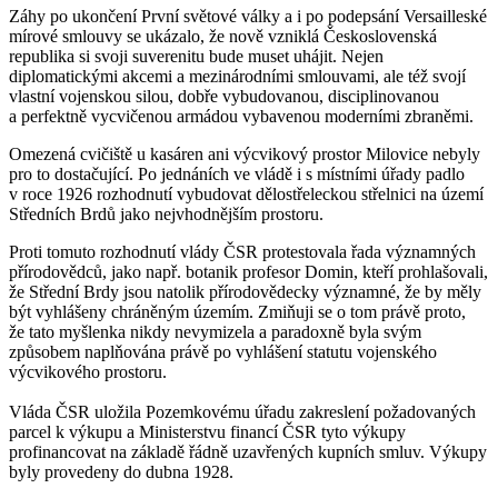
Záhy po ukončení První světové války a i po podepsání Versailleské
mírové smlouvy se ukázalo, že nově vzniklá Československá
republika si svoji suverenitu bude muset uhájit. Nejen
diplomatickými akcemi a mezinárodními smlouvami, ale též svojí
vlastní vojenskou silou, dobře vybudovanou, disciplinovanou
a perfektně vycvičenou armádou vybavenou moderními zbraněmi.
Omezená cvičiště u kasáren ani výcvikový prostor Milovice nebyly
pro to dostačující. Po jednáních ve vládě i s místními úřady padlo
v roce 1926 rozhodnutí vybudovat dělostřeleckou střelnici na území
Středních Brdů jako nejvhodnějším prostoru.
Proti tomuto rozhodnutí vlády ČSR protestovala řada významných
přírodovědců, jako např. botanik profesor Domin, kteří prohlašovali,
že Střední Brdy jsou natolik přírodovědecky významné, že by měly
být vyhlášeny chráněným územím. Zmiňuji se o tom právě proto,
že tato myšlenka nikdy nevymizela a paradoxně byla svým
způsobem naplňována právě po vyhlášení statutu vojenského
výcvikového prostoru.
Vláda ČSR uložila Pozemkovému úřadu zakreslení požadovaných
parcel k výkupu a Ministerstvu financí ČSR tyto výkupy
profinancovat na základě řádně uzavřených kupních smluv. Výkupy
byly provedeny do dubna 1928.