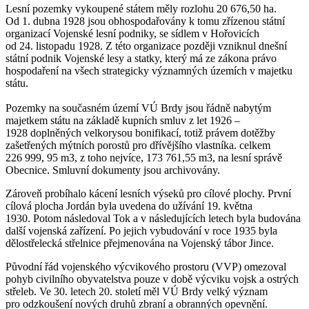
Lesní pozemky vykoupené státem měly rozlohu 20 676,50 ha.
Od 1. dubna 1928 jsou obhospodařovány k tomu zřízenou státní
organizací Vojenské lesní podniky, se sídlem v Hořovicích
od 24. listopadu 1928. Z této organizace později vzniknul dnešní
státní podnik Vojenské lesy a statky, který má ze zákona právo
hospodaření na všech strategicky významných územích v majetku
státu.
Pozemky na současném území VÚ Brdy jsou řádně nabytým
majetkem státu na základě kupních smluv z let 1926 –
1928 doplněných velkorysou bonifikací, totiž právem dotěžby
zašetřených mýtních porostů pro dřívějšího vlastníka. celkem
226 999, 95 m3, z toho nejvíce, 173 761,55 m3, na lesní správě
Obecnice. Smluvní dokumenty jsou archivovány.
Zároveň probíhalo kácení lesních výseků pro cílové plochy. První
cílová plocha Jordán byla uvedena do užívání 19. května
1930. Potom následoval Tok a v následujících letech byla budována
další vojenská zařízení. Po jejich vybudování v roce 1935 byla
dělostřelecká střelnice přejmenována na Vojenský tábor Jince.
Původní řád vojenského výcvikového prostoru (VVP) omezoval
pohyb civilního obyvatelstva pouze v době výcviku vojsk a ostrých
střeleb. Ve 30. letech 20. století měl VÚ Brdy velký význam
pro odzkoušení nových druhů zbraní a obranných opevnění.