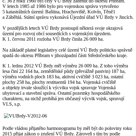
č. 36 z roku 1960 byl celý VÚ Brdy zahrnut do okresu Příbram.
V letech 1985 až 1986 bylo pro vojenskou správu vytvořeno
5 katastrálních území: Baština, Hrachoviště, Kolvín, Těně1
a Záběhlá. Státní správu vykonává Újezdní úřad VÚ Brdy v Jincích.
V pozdějších letech VÚ Brdy postoupil některá svoje okrajová
území pro rozvoj obcí sousedících s vojenským újezdem.
K 1. červnu 2011 rozloha VÚ Brdy činila 26 009 ha.
Na základě platné legislativy celé území VÚ Brdy politicko správně
spadá do okresu Příbram v jihozápadní části Středočeského kraje.
K 1. lednu 2012 VÚ Brdy měl výměru 26 009 ha. Z toho výměra
lesa činí 22 164 ha, zemědělské půdy (převážně pastvin) 187 ha,
výměra vodních ploch 183 ha, aktivní cvičiště 3 023 ha, ostatní
plochy 258 ha, plochy restituentů 194 ha. Vojenská cvičiště
a objekty trvale sloužící k výcviku vojsk spravuje Vojenská
ubytovací a stavební správa. Ostatní pozemky hospodářského
charakteru, na nichž probíhá jen občasný výcvik vojsk, spravují
VLS, s.p.
Podle vládou přijatého harmonogramu by měl být do poloviny roku
2015 přijat zákon o zrušení VÚ Brdy. Zároveň s tím by podle