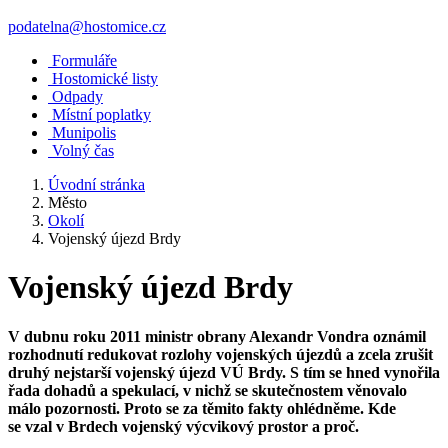
podatelna@hostomice.cz
Formuláře
Hostomické listy
Odpady
Místní poplatky
Munipolis
Volný čas
Úvodní stránka
Město
Okolí
Vojenský újezd Brdy
Vojenský újezd Brdy
V dubnu roku 2011 ministr obrany Alexandr Vondra oznámil
rozhodnutí redukovat rozlohy vojenských újezdů a zcela zrušit
druhý nejstarší vojenský újezd VÚ Brdy. S tím se hned vynořila
řada dohadů a spekulací, v nichž se skutečnostem věnovalo
málo pozornosti. Proto se za těmito fakty ohlédněme. Kde
se vzal v Brdech vojenský výcvikový prostor a proč.