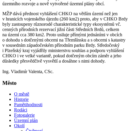
územního rozvoje a nově vytvořené územní plány obcí.
MŽP dává přednost vyhlášení CHKO na větším území než jen
v hranicích vojenského újezdu (260 km2) proto, aby v CHKO Brdy
byly zastoupeny různorodé charakteristické typy ekosystémů vč.
cenných přírodních rezervací jižní části Středních Brdů, celkem
na území cca 380 km2. Proto usiluje přímými jednáními v obcích
o dohodu s dotčenými obcemi na Třemšínsku a s obcemi s katastry
v sousedním západočeském přírodním parku Brdy. Středočeský
i Plzeňský kraj vyjádřily ministerstvu souhlas a podporu vyhlášení
CHKO i ve velké variantě, pokud dotčeným obcím záměr a jeho
důsledky přesvědčivě vysvětlí a dosáhne s nimi dohody.
Ing. Vladimír Valenta, CSc.
Město
O městě
Historie
Pamětihodnosti
Rodáci
Fotogalerie
Územní plán
Okolí
Čtyřmezí