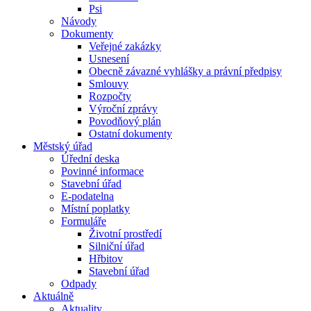
Psi
Návody
Dokumenty
Veřejné zakázky
Usnesení
Obecně závazné vyhlášky a právní předpisy
Smlouvy
Rozpočty
Výroční zprávy
Povodňový plán
Ostatní dokumenty
Městský úřad
Úřední deska
Povinné informace
Stavební úřad
E-podatelna
Místní poplatky
Formuláře
Životní prostředí
Silniční úřad
Hřbitov
Stavební úřad
Odpady
Aktuálně
Aktuality