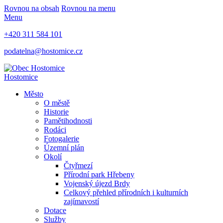
Rovnou na obsah
Rovnou na menu
Menu
+420 311 584 101
podatelna@hostomice.cz
Hostomice
Město
O městě
Historie
Pamětihodnosti
Rodáci
Fotogalerie
Územní plán
Okolí
Čtyřmezí
Přírodní park Hřebeny
Vojenský újezd Brdy
Celkový přehled přírodních i kulturních
zajímavostí
Dotace
Služby