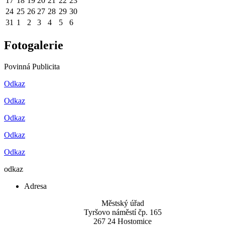
17
18
19
20
21
22
23
24
25
26
27
28
29
30
31
1
2
3
4
5
6
Fotogalerie
Povinná Publicita
Odkaz
Odkaz
Odkaz
Odkaz
Odkaz
odkaz
Adresa
Městský úřad
Tyršovo náměstí čp. 165
267 24 Hostomice