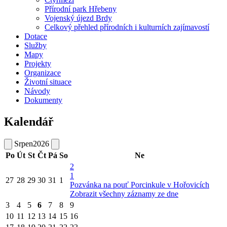
Přírodní park Hřebeny
Vojenský újezd Brdy
Celkový přehled přírodních i kulturních zajímavostí
Dotace
Služby
Mapy
Projekty
Organizace
Životní situace
Návody
Dokumenty
Kalendář
Srpen
2026
Po
Út
St
Čt
Pá
So
Ne
2
1
27
28
29
30
31
1
Pozvánka na pouť Porcinkule v Hořovicích
Zobrazit všechny záznamy ze dne
3
4
5
6
7
8
9
10
11
12
13
14
15
16