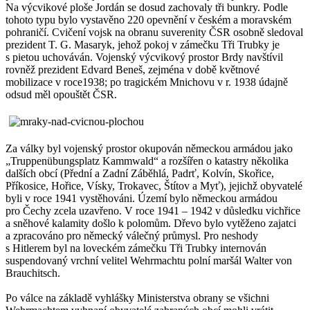
Na výcvikové ploše Jordán se dosud zachovaly tři bunkry. Podle
tohoto typu bylo vystavěno 220 opevnění v českém a moravském
pohraničí. Cvičení vojsk na obranu suverenity ČSR osobně sledoval
prezident T. G. Masaryk, jehož pokoj v zámečku Tři Trubky je
s pietou uchováván. Vojenský výcvikový prostor Brdy navštívil
rovněž prezident Edvard Beneš, zejména v době květnové
mobilizace v roce1938; po tragickém Mnichovu v r. 1938 údajně
odsud měl opouštět ČSR.
Za války byl vojenský prostor okupován německou armádou jako
„Truppenübungsplatz Kammwald“ a rozšířen o katastry několika
dalších obcí (Přední a Zadní Záběhlá, Padrť, Kolvín, Skořice,
Příkosice, Hořice, Vísky, Trokavec, Štítov a Myť), jejichž obyvatelé
byli v roce 1941 vystěhováni. Území bylo německou armádou
pro Čechy zcela uzavřeno. V roce 1941 – 1942 v důsledku vichřice
a sněhové kalamity došlo k polomům. Dřevo bylo vytěženo zajatci
a zpracováno pro německý válečný průmysl. Pro neshody
s Hitlerem byl na loveckém zámečku Tři Trubky internován
suspendovaný vrchní velitel Wehrmachtu polní maršál Walter von
Brauchitsch.
Po válce na základě vyhlášky Ministerstva obrany se všichni