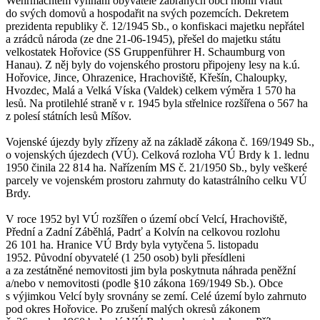
Wehrmachtem vyhnaní obyvatelé zabraných obcí mohli vrátit
do svých domovů a hospodařit na svých pozemcích. Dekretem
prezidenta republiky č. 12/1945 Sb., o konfiskaci majetku nepřátel
a zrádců národa (ze dne 21-06-1945), přešel do majetku státu
velkostatek Hořovice (SS Gruppenführer H. Schaumburg von
Hanau). Z něj byly do vojenského prostoru připojeny lesy na k.ú.
Hořovice, Jince, Ohrazenice, Hrachoviště, Křešín, Chaloupky,
Hvozdec, Malá a Velká Víska (Valdek) celkem výměra 1 570 ha
lesů. Na protilehlé straně v r. 1945 byla střelnice rozšířena o 567 ha
z polesí státních lesů Míšov.
Vojenské újezdy byly zřízeny až na základě zákona č. 169/1949 Sb.,
o vojenských újezdech (VÚ). Celková rozloha VÚ Brdy k 1. lednu
1950 činila 22 814 ha. Nařízením MS č. 21/1950 Sb., byly veškeré
parcely ve vojenském prostoru zahrnuty do katastrálního celku VÚ
Brdy.
V roce 1952 byl VÚ rozšířen o území obcí Velcí, Hrachoviště,
Přední a Zadní Záběhlá, Padrť a Kolvín na celkovou rozlohu
26 101 ha. Hranice VÚ Brdy byla vytyčena 5. listopadu
1952. Původní obyvatelé (1 250 osob) byli přesídleni
a za zestátněné nemovitosti jim byla poskytnuta náhrada peněžní
a/nebo v nemovitosti (podle §10 zákona 169/1949 Sb.). Obce
s výjimkou Velcí byly srovnány se zemí. Celé území bylo zahrnuto
pod okres Hořovice. Po zrušení malých okresů zákonem