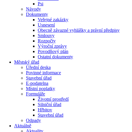
Psi
Návody
Dokumenty
Veřejné zakázky
Usnesení
Obecně závazné vyhlášky a právní předpisy
Smlouvy
Rozpočty
Výroční zprávy
Povodňový plán
Ostatní dokumenty
Městský úřad
Úřední deska
Povinné informace
Stavební úřad
E-podatelna
Místní poplatky
Formuláře
Životní prostředí
Silniční úřad
Hřbitov
Stavební úřad
Odpady
Aktuálně
Aktuality