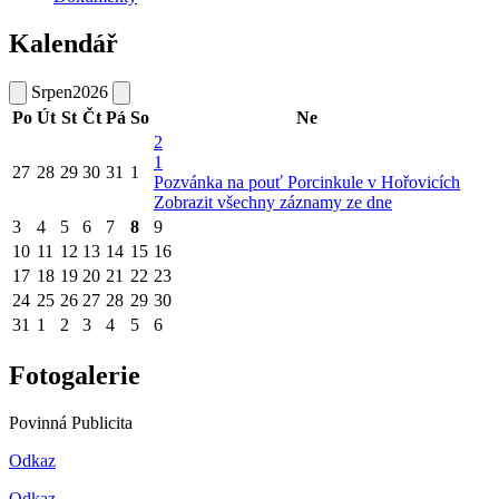
Kalendář
Srpen
2026
Po
Út
St
Čt
Pá
So
Ne
2
1
27
28
29
30
31
1
Pozvánka na pouť Porcinkule v Hořovicích
Zobrazit všechny záznamy ze dne
3
4
5
6
7
8
9
10
11
12
13
14
15
16
17
18
19
20
21
22
23
24
25
26
27
28
29
30
31
1
2
3
4
5
6
Fotogalerie
Povinná Publicita
Odkaz
Odkaz