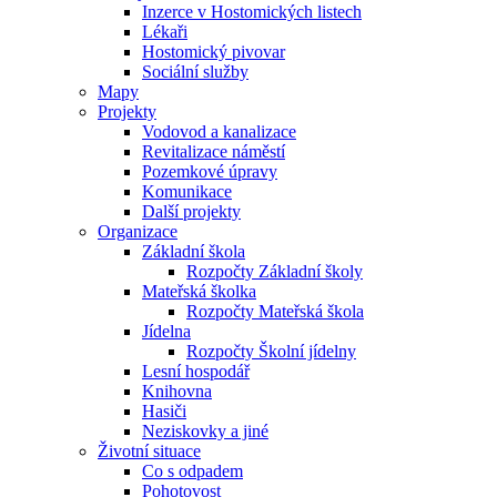
Inzerce v Hostomických listech
Lékaři
Hostomický pivovar
Sociální služby
Mapy
Projekty
Vodovod a kanalizace
Revitalizace náměstí
Pozemkové úpravy
Komunikace
Další projekty
Organizace
Základní škola
Rozpočty Základní školy
Mateřská školka
Rozpočty Mateřská škola
Jídelna
Rozpočty Školní jídelny
Lesní hospodář
Knihovna
Hasiči
Neziskovky a jiné
Životní situace
Co s odpadem
Pohotovost