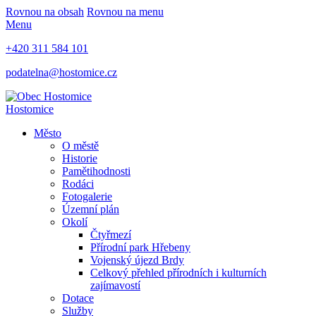
Rovnou na obsah
Rovnou na menu
Menu
+420 311 584 101
podatelna@hostomice.cz
Hostomice
Město
O městě
Historie
Pamětihodnosti
Rodáci
Fotogalerie
Územní plán
Okolí
Čtyřmezí
Přírodní park Hřebeny
Vojenský újezd Brdy
Celkový přehled přírodních i kulturních
zajímavostí
Dotace
Služby