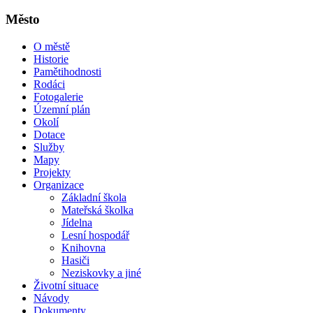
Město
O městě
Historie
Pamětihodnosti
Rodáci
Fotogalerie
Územní plán
Okolí
Dotace
Služby
Mapy
Projekty
Organizace
Základní škola
Mateřská školka
Jídelna
Lesní hospodář
Knihovna
Hasiči
Neziskovky a jiné
Životní situace
Návody
Dokumenty