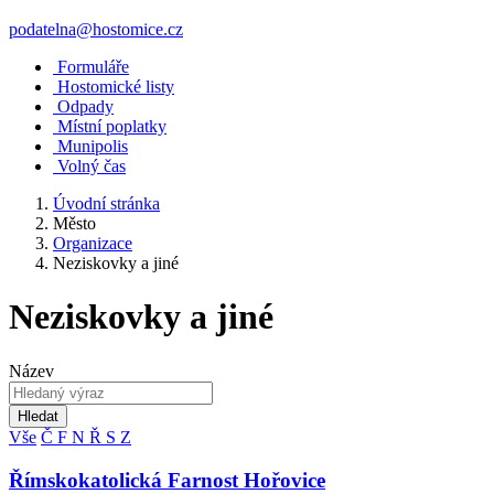
podatelna@hostomice.cz
Formuláře
Hostomické listy
Odpady
Místní poplatky
Munipolis
Volný čas
Úvodní stránka
Město
Organizace
Neziskovky a jiné
Neziskovky a jiné
Název
Hledat
Vše
Č
F
N
Ř
S
Z
Římskokatolická Farnost Hořovice