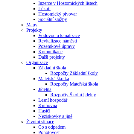
Inzerce v Hostomických listech
Lékaři
Hostomický pivovar
Sociální služby
Mapy
Projekty
Vodovod a kanalizace
Revitalizace náměstí
Pozemkové úpravy
Komunikace
Další projekty
Organizace
Základní škola
Rozpočty Základní školy
Mateřská školka
Rozpočty Mateřská škola
Jídelna
Rozpočty Školní jídelny
Lesní hospodář
Knihovna
Hasiči
Neziskovky a jiné
Životní situace
Co s odpadem
Pohotovost