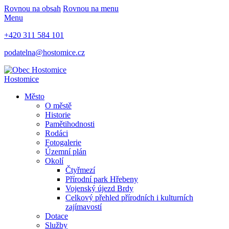
Rovnou na obsah
Rovnou na menu
Menu
+420 311 584 101
podatelna@hostomice.cz
Hostomice
Město
O městě
Historie
Pamětihodnosti
Rodáci
Fotogalerie
Územní plán
Okolí
Čtyřmezí
Přírodní park Hřebeny
Vojenský újezd Brdy
Celkový přehled přírodních i kulturních
zajímavostí
Dotace
Služby