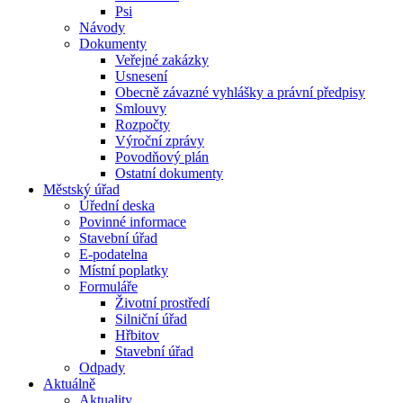
Psi
Návody
Dokumenty
Veřejné zakázky
Usnesení
Obecně závazné vyhlášky a právní předpisy
Smlouvy
Rozpočty
Výroční zprávy
Povodňový plán
Ostatní dokumenty
Městský úřad
Úřední deska
Povinné informace
Stavební úřad
E-podatelna
Místní poplatky
Formuláře
Životní prostředí
Silniční úřad
Hřbitov
Stavební úřad
Odpady
Aktuálně
Aktuality