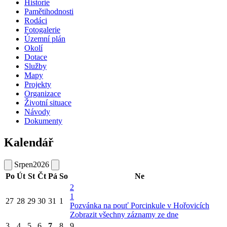
Historie
Pamětihodnosti
Rodáci
Fotogalerie
Územní plán
Okolí
Dotace
Služby
Mapy
Projekty
Organizace
Životní situace
Návody
Dokumenty
Kalendář
Srpen
2026
Po
Út
St
Čt
Pá
So
Ne
2
1
27
28
29
30
31
1
Pozvánka na pouť Porcinkule v Hořovicích
Zobrazit všechny záznamy ze dne
3
4
5
6
7
8
9