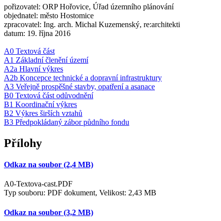
pořizovatel: ORP Hořovice, Úřad územního plánování
objednatel: město Hostomice
zpracovatel: Ing. arch. Michal Kuzemenský, re:architekti
datum: 19. října 2016
A0 Textová část
A1 Základní členění území
A2a Hlavní výkres
A2b Koncepce technické a dopravní infrastruktury
A3 Veřejně prospěšné stavby, opatření a asanace
B0 Textová část odůvodnění
B1 Koordinační výkres
B2 Výkres širších vztahů
B3 Předpokládaný zábor půdního fondu
Přílohy
Odkaz na soubor (2,4 MB)
A0-Textova-cast.PDF
Typ souboru: PDF dokument, Velikost: 2,43 MB
Odkaz na soubor (3,2 MB)