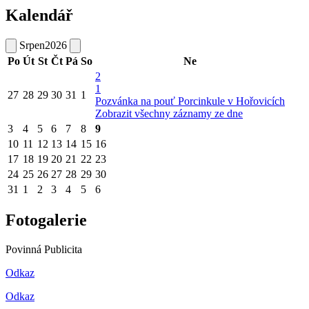
Kalendář
Srpen
2026
Po
Út
St
Čt
Pá
So
Ne
2
1
27
28
29
30
31
1
Pozvánka na pouť Porcinkule v Hořovicích
Zobrazit všechny záznamy ze dne
3
4
5
6
7
8
9
10
11
12
13
14
15
16
17
18
19
20
21
22
23
24
25
26
27
28
29
30
31
1
2
3
4
5
6
Fotogalerie
Povinná Publicita
Odkaz
Odkaz