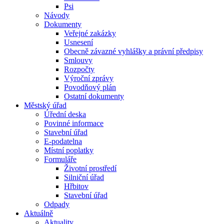
Psi
Návody
Dokumenty
Veřejné zakázky
Usnesení
Obecně závazné vyhlášky a právní předpisy
Smlouvy
Rozpočty
Výroční zprávy
Povodňový plán
Ostatní dokumenty
Městský úřad
Úřední deska
Povinné informace
Stavební úřad
E-podatelna
Místní poplatky
Formuláře
Životní prostředí
Silniční úřad
Hřbitov
Stavební úřad
Odpady
Aktuálně
Aktuality