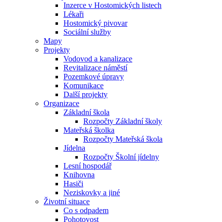
Inzerce v Hostomických listech
Lékaři
Hostomický pivovar
Sociální služby
Mapy
Projekty
Vodovod a kanalizace
Revitalizace náměstí
Pozemkové úpravy
Komunikace
Další projekty
Organizace
Základní škola
Rozpočty Základní školy
Mateřská školka
Rozpočty Mateřská škola
Jídelna
Rozpočty Školní jídelny
Lesní hospodář
Knihovna
Hasiči
Neziskovky a jiné
Životní situace
Co s odpadem
Pohotovost