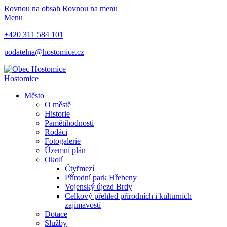
Rovnou na obsah
Rovnou na menu
Menu
+420 311 584 101
podatelna@hostomice.cz
Hostomice
Město
O městě
Historie
Pamětihodnosti
Rodáci
Fotogalerie
Územní plán
Okolí
Čtyřmezí
Přírodní park Hřebeny
Vojenský újezd Brdy
Celkový přehled přírodních i kulturních
zajímavostí
Dotace
Služby