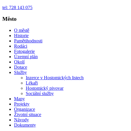
tel: 728 143 075
Město
O městě
Historie
Pamětihodnosti
Rodáci
Fotogalerie
Územní plán
Okolí
Dotace
Služby
Inzerce v Hostomických listech
Lékaři
Hostomický pivovar
Sociální služby
Mapy
Projekty
Organizace
Životní situace
Návody
Dokumenty