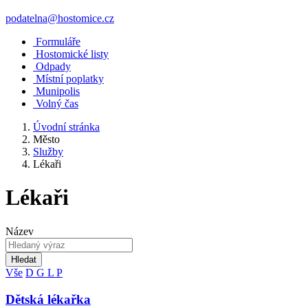
podatelna@hostomice.cz
Formuláře
Hostomické listy
Odpady
Místní poplatky
Munipolis
Volný čas
Úvodní stránka
Město
Služby
Lékaři
Lékaři
Název
Hledat
Vše
D
G
L
P
Dětská lékařka