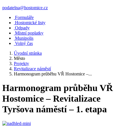
podatelna@hostomice.cz
Formuláře
Hostomické listy
Odpady
Místní poplatky
Munipolis
Volný čas
Úvodní stránka
Město
Projekty
Revitalizace náměstí
Harmonogram průběhu VŘ Hostomice –...
Harmonogram průběhu VŘ
Hostomice – Revitalizace
Tyršova náměstí – 1. etapa