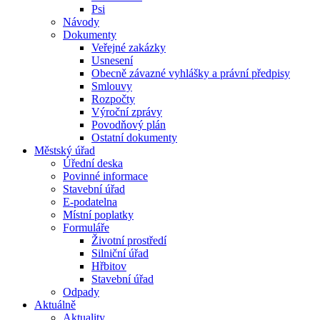
Psi
Návody
Dokumenty
Veřejné zakázky
Usnesení
Obecně závazné vyhlášky a právní předpisy
Smlouvy
Rozpočty
Výroční zprávy
Povodňový plán
Ostatní dokumenty
Městský úřad
Úřední deska
Povinné informace
Stavební úřad
E-podatelna
Místní poplatky
Formuláře
Životní prostředí
Silniční úřad
Hřbitov
Stavební úřad
Odpady
Aktuálně
Aktuality