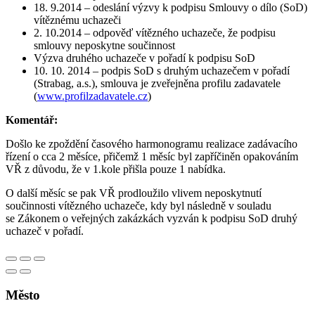
18. 9.2014 – odeslání výzvy k podpisu Smlouvy o dílo (SoD)
vítěznému uchazeči
2. 10.2014 – odpověď vítězného uchazeče, že podpisu
smlouvy neposkytne součinnost
Výzva druhého uchazeče v pořadí k podpisu SoD
10. 10. 2014 – podpis SoD s druhým uchazečem v pořadí
(Strabag, a.s.), smlouva je zveřejněna profilu zadavatele
(
www.profilzadavatele.cz
)
Komentář:
Došlo ke zpoždění časového harmonogramu realizace zadávacího
řízení o cca 2 měsíce, přičemž 1 měsíc byl zapříčiněn opakováním
VŘ z důvodu, že v 1.kole přišla pouze 1 nabídka.
O další měsíc se pak VŘ prodloužilo vlivem neposkytnutí
součinnosti vítězného uchazeče, kdy byl následně v souladu
se Zákonem o veřejných zakázkách vyzván k podpisu SoD druhý
uchazeč v pořadí.
Město