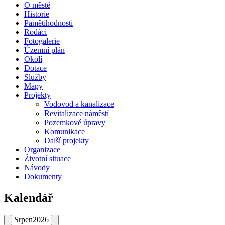
O městě
Historie
Pamětihodnosti
Rodáci
Fotogalerie
Územní plán
Okolí
Dotace
Služby
Mapy
Projekty
Vodovod a kanalizace
Revitalizace náměstí
Pozemkové úpravy
Komunikace
Další projekty
Organizace
Životní situace
Návody
Dokumenty
Kalendář
Srpen
2026