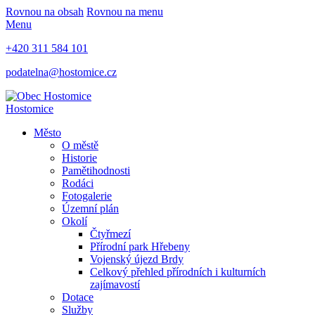
Rovnou na obsah
Rovnou na menu
Menu
+420 311 584 101
podatelna@hostomice.cz
Hostomice
Město
O městě
Historie
Pamětihodnosti
Rodáci
Fotogalerie
Územní plán
Okolí
Čtyřmezí
Přírodní park Hřebeny
Vojenský újezd Brdy
Celkový přehled přírodních i kulturních
zajímavostí
Dotace
Služby