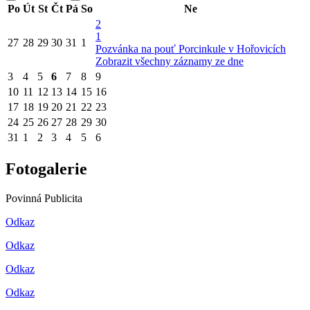
Po
Út
St
Čt
Pá
So
Ne
2
1
27
28
29
30
31
1
Pozvánka na pouť Porcinkule v Hořovicích
Zobrazit všechny záznamy ze dne
3
4
5
6
7
8
9
10
11
12
13
14
15
16
17
18
19
20
21
22
23
24
25
26
27
28
29
30
31
1
2
3
4
5
6
Fotogalerie
Povinná Publicita
Odkaz
Odkaz
Odkaz
Odkaz