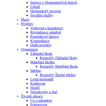
Inzerce v Hostomických listech
Lékaři
Hostomický pivovar
Sociální služby
Mapy
Projekty
Vodovod a kanalizace
Revitalizace náměstí
Pozemkové úpravy
Komunikace
Další projekty
Organizace
Základní škola
Rozpočty Základní školy
Mateřská školka
Rozpočty Mateřská škola
Jídelna
Rozpočty Školní jídelny
Lesní hospodář
Knihovna
Hasiči
Neziskovky a jiné
Životní situace
Co s odpadem
Pohotovost