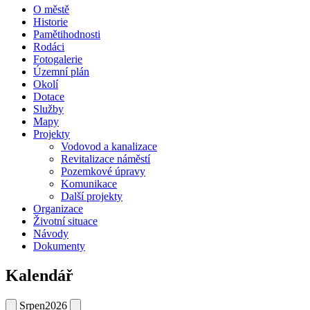
O městě
Historie
Pamětihodnosti
Rodáci
Fotogalerie
Územní plán
Okolí
Dotace
Služby
Mapy
Projekty
Vodovod a kanalizace
Revitalizace náměstí
Pozemkové úpravy
Komunikace
Další projekty
Organizace
Životní situace
Návody
Dokumenty
Kalendář
Srpen
2026