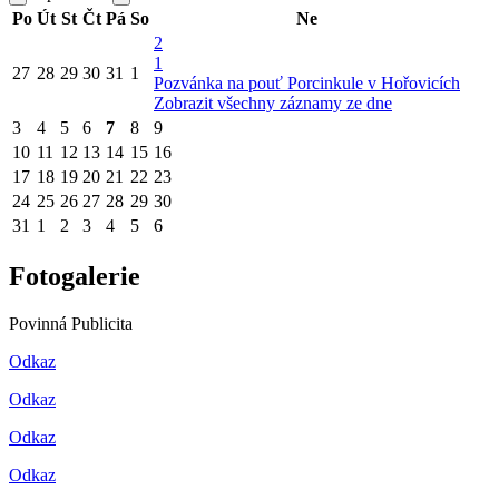
Po
Út
St
Čt
Pá
So
Ne
2
1
27
28
29
30
31
1
Pozvánka na pouť Porcinkule v Hořovicích
Zobrazit všechny záznamy ze dne
3
4
5
6
7
8
9
10
11
12
13
14
15
16
17
18
19
20
21
22
23
24
25
26
27
28
29
30
31
1
2
3
4
5
6
Fotogalerie
Povinná Publicita
Odkaz
Odkaz
Odkaz
Odkaz