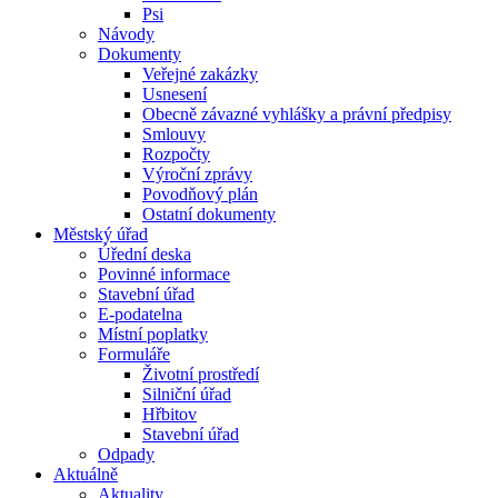
Psi
Návody
Dokumenty
Veřejné zakázky
Usnesení
Obecně závazné vyhlášky a právní předpisy
Smlouvy
Rozpočty
Výroční zprávy
Povodňový plán
Ostatní dokumenty
Městský úřad
Úřední deska
Povinné informace
Stavební úřad
E-podatelna
Místní poplatky
Formuláře
Životní prostředí
Silniční úřad
Hřbitov
Stavební úřad
Odpady
Aktuálně
Aktuality