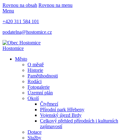
Rovnou na obsah
Rovnou na menu
Menu
+420 311 584 101
podatelna@hostomice.cz
Hostomice
Město
O městě
Historie
Pamětihodnosti
Rodáci
Fotogalerie
Územní plán
Okolí
Čtyřmezí
Přírodní park Hřebeny
Vojenský újezd Brdy
Celkový přehled přírodních i kulturních
zajímavostí
Dotace
Služby