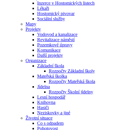
Inzerce v Hostomických listech
Lékaři
Hostomický pivovar
Sociální služby
Mapy
Projekty
Vodovod a kanalizace
Revitalizace náměstí
Pozemkové úpravy
Komunikace
Další projekty
Organizace
Základní škola
Rozpočty Základní školy
Mateřská školka
Rozpočty Mateřská škola
Jídelna
Rozpočty Školní jídelny
Lesní hospodář
Knihovna
Hasiči
Neziskovky a jiné
Životní situace
Co s odpadem
Pohotovost