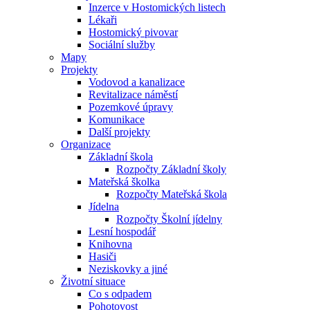
Inzerce v Hostomických listech
Lékaři
Hostomický pivovar
Sociální služby
Mapy
Projekty
Vodovod a kanalizace
Revitalizace náměstí
Pozemkové úpravy
Komunikace
Další projekty
Organizace
Základní škola
Rozpočty Základní školy
Mateřská školka
Rozpočty Mateřská škola
Jídelna
Rozpočty Školní jídelny
Lesní hospodář
Knihovna
Hasiči
Neziskovky a jiné
Životní situace
Co s odpadem
Pohotovost