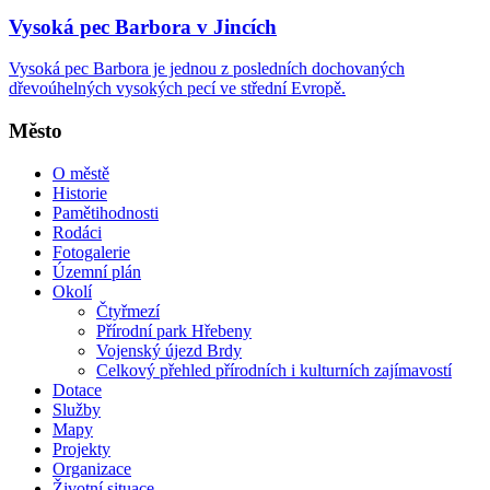
Vysoká pec Barbora v Jincích
Vysoká pec Barbora je jednou z posledních dochovaných
dřevoúhelných vysokých pecí ve střední Evropě.
Město
O městě
Historie
Pamětihodnosti
Rodáci
Fotogalerie
Územní plán
Okolí
Čtyřmezí
Přírodní park Hřebeny
Vojenský újezd Brdy
Celkový přehled přírodních i kulturních zajímavostí
Dotace
Služby
Mapy
Projekty
Organizace
Životní situace