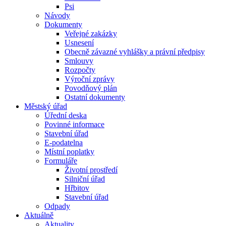
Psi
Návody
Dokumenty
Veřejné zakázky
Usnesení
Obecně závazné vyhlášky a právní předpisy
Smlouvy
Rozpočty
Výroční zprávy
Povodňový plán
Ostatní dokumenty
Městský úřad
Úřední deska
Povinné informace
Stavební úřad
E-podatelna
Místní poplatky
Formuláře
Životní prostředí
Silniční úřad
Hřbitov
Stavební úřad
Odpady
Aktuálně
Aktuality