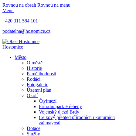
Rovnou na obsah
Rovnou na menu
Menu
+420 311 584 101
podatelna@hostomice.cz
Hostomice
Město
O městě
Historie
Pamětihodnosti
Rodáci
Fotogalerie
Územní plán
Okolí
Čtyřmezí
Přírodní park Hřebeny
Vojenský újezd Brdy
Celkový přehled přírodních i kulturních
zajímavostí
Dotace
Služby