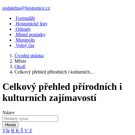
podatelna@hostomice.cz
Formuláře
Hostomické listy
Odpady
Místní poplatky
Munipolis
Volný čas
Úvodní stránka
Město
Okolí
Celkový přehled přírodních i kulturních...
Celkový přehled přírodních i
kulturních zajímavostí
Název
Hledat
Vše
B
K
Š
V
Z