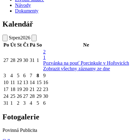
Návody
Dokumenty
Kalendář
Srpen
2026
Po
Út
St
Čt
Pá
So
Ne
2
1
27
28
29
30
31
1
Pozvánka na pouť Porcinkule v Hořovicích
Zobrazit všechny záznamy ze dne
3
4
5
6
7
8
9
10
11
12
13
14
15
16
17
18
19
20
21
22
23
24
25
26
27
28
29
30
31
1
2
3
4
5
6
Fotogalerie
Povinná Publicita