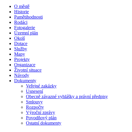
O městě
Historie
Pamětihodnosti
Rodáci
Fotogalerie
Územní plán
Okolí
Dotace
Služby
Mapy
Projekty
Organizace
Životní situace
Návody
Dokumenty
Veřejné zakázky
Usnesení
Obecně závazné vyhlášky a právní předpisy
Smlouvy
Rozpočty
Výroční zprávy
Povodňový plán
Ostatní dokumenty