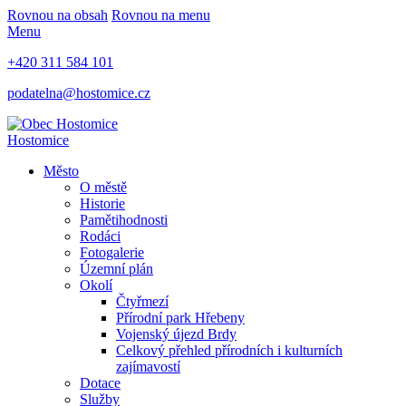
Rovnou na obsah
Rovnou na menu
Menu
+420 311 584 101
podatelna@hostomice.cz
Hostomice
Město
O městě
Historie
Pamětihodnosti
Rodáci
Fotogalerie
Územní plán
Okolí
Čtyřmezí
Přírodní park Hřebeny
Vojenský újezd Brdy
Celkový přehled přírodních i kulturních
zajímavostí
Dotace
Služby