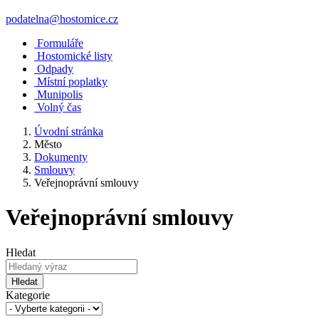
podatelna@hostomice.cz
Formuláře
Hostomické listy
Odpady
Místní poplatky
Munipolis
Volný čas
Úvodní stránka
Město
Dokumenty
Smlouvy
Veřejnoprávní smlouvy
Veřejnoprávní smlouvy
Hledat
Hledat
Kategorie