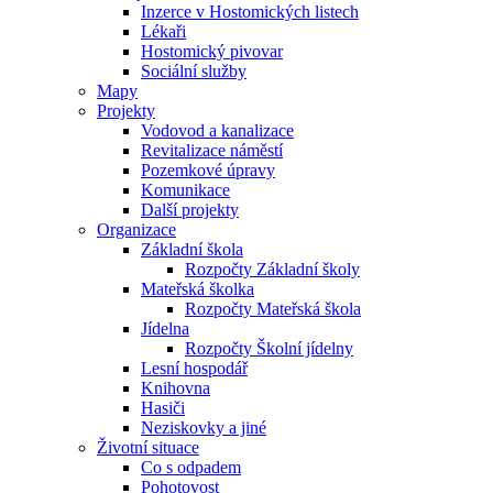
Inzerce v Hostomických listech
Lékaři
Hostomický pivovar
Sociální služby
Mapy
Projekty
Vodovod a kanalizace
Revitalizace náměstí
Pozemkové úpravy
Komunikace
Další projekty
Organizace
Základní škola
Rozpočty Základní školy
Mateřská školka
Rozpočty Mateřská škola
Jídelna
Rozpočty Školní jídelny
Lesní hospodář
Knihovna
Hasiči
Neziskovky a jiné
Životní situace
Co s odpadem
Pohotovost