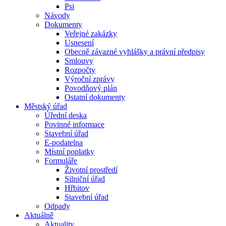
Psi
Návody
Dokumenty
Veřejné zakázky
Usnesení
Obecně závazné vyhlášky a právní předpisy
Smlouvy
Rozpočty
Výroční zprávy
Povodňový plán
Ostatní dokumenty
Městský úřad
Úřední deska
Povinné informace
Stavební úřad
E-podatelna
Místní poplatky
Formuláře
Životní prostředí
Silniční úřad
Hřbitov
Stavební úřad
Odpady
Aktuálně
Aktuality