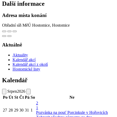
Další informace
Adresa místa konání
Obřadní síň MěÚ Hostomice, Hostomice
Aktuálně
Aktuality
Kalendář akcí
Kalendář akcí z okolí
Hostomické listy
Kalendář
Srpen
2026
Po
Út
St
Čt
Pá
So
Ne
2
1
27
28
29
30
31
1
Pozvánka na pouť Porcinkule v Hořovicích