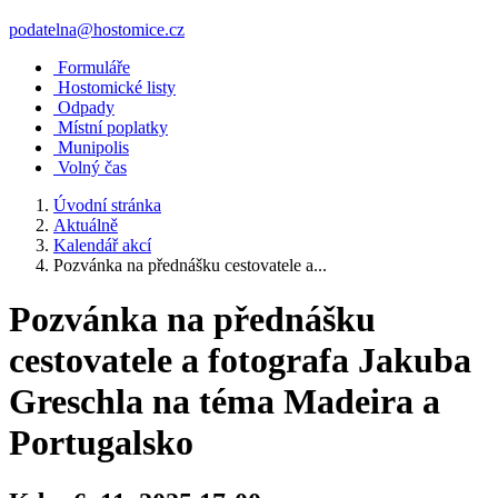
podatelna@hostomice.cz
Formuláře
Hostomické listy
Odpady
Místní poplatky
Munipolis
Volný čas
Úvodní stránka
Aktuálně
Kalendář akcí
Pozvánka na přednášku cestovatele a...
Pozvánka na přednášku
cestovatele a fotografa Jakuba
Greschla na téma Madeira a
Portugalsko