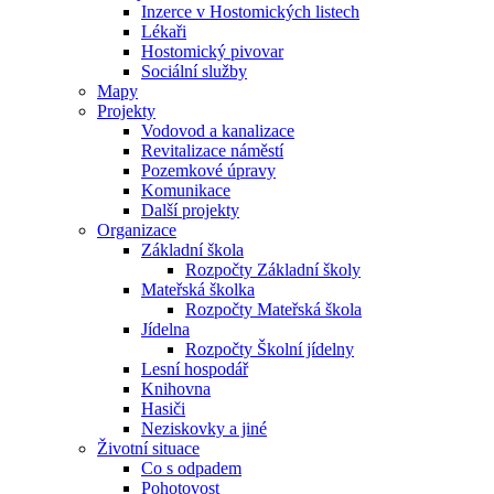
Inzerce v Hostomických listech
Lékaři
Hostomický pivovar
Sociální služby
Mapy
Projekty
Vodovod a kanalizace
Revitalizace náměstí
Pozemkové úpravy
Komunikace
Další projekty
Organizace
Základní škola
Rozpočty Základní školy
Mateřská školka
Rozpočty Mateřská škola
Jídelna
Rozpočty Školní jídelny
Lesní hospodář
Knihovna
Hasiči
Neziskovky a jiné
Životní situace
Co s odpadem
Pohotovost