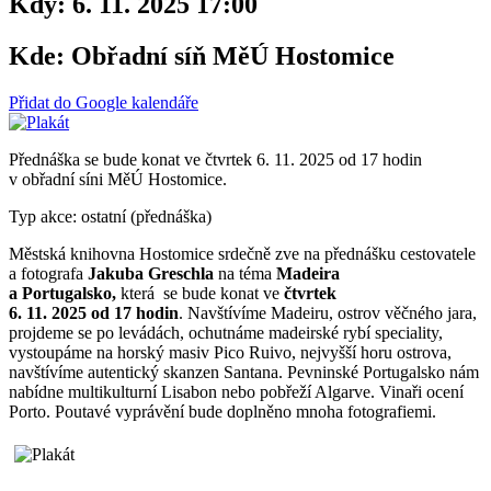
Kdy:
6. 11. 2025 17:00
Kde:
Obřadní síň MěÚ Hostomice
Přidat do Google kalendáře
Přednáška se bude konat ve čtvrtek 6. 11. 2025 od 17 hodin
v obřadní síni MěÚ Hostomice.
Typ akce: ostatní (přednáška)
Městská knihovna Hostomice srdečně zve na přednášku cestovatele
a fotografa
Jakuba Greschla
na téma
Madeira
a Portugalsko,
která se bude konat ve
čtvrtek
6. 11. 2025 od 17 hodin
. Navštívíme Madeiru, ostrov věčného jara,
projdeme se po levádách, ochutnáme madeirské rybí speciality,
vystoupáme na horský masiv Pico Ruivo, nejvyšší horu ostrova,
navštívíme autentický skanzen Santana. Pevninské Portugalsko nám
nabídne multikulturní Lisabon nebo pobřeží Algarve. Vinaři ocení
Porto. Poutavé vyprávění bude doplněno mnoha fotografiemi.