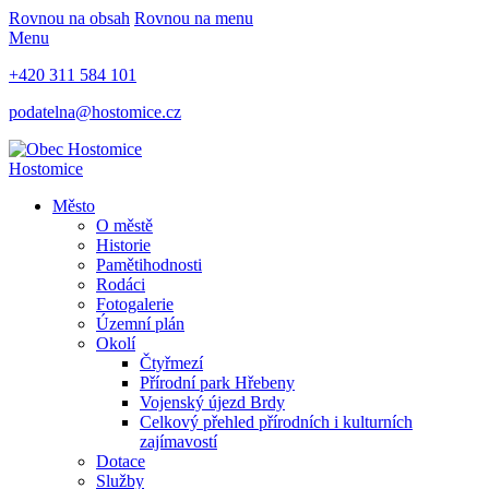
Rovnou na obsah
Rovnou na menu
Menu
+420 311 584 101
podatelna@hostomice.cz
Hostomice
Město
O městě
Historie
Pamětihodnosti
Rodáci
Fotogalerie
Územní plán
Okolí
Čtyřmezí
Přírodní park Hřebeny
Vojenský újezd Brdy
Celkový přehled přírodních i kulturních
zajímavostí
Dotace
Služby