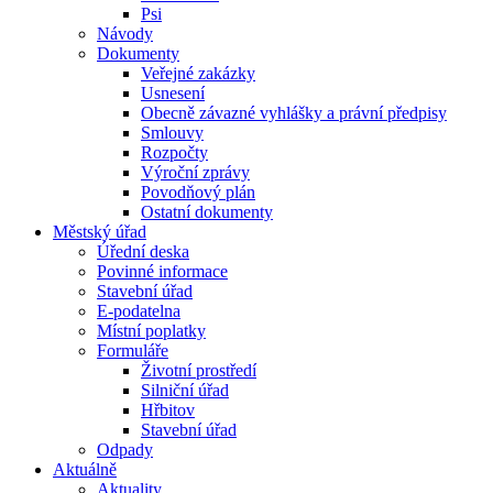
Psi
Návody
Dokumenty
Veřejné zakázky
Usnesení
Obecně závazné vyhlášky a právní předpisy
Smlouvy
Rozpočty
Výroční zprávy
Povodňový plán
Ostatní dokumenty
Městský úřad
Úřední deska
Povinné informace
Stavební úřad
E-podatelna
Místní poplatky
Formuláře
Životní prostředí
Silniční úřad
Hřbitov
Stavební úřad
Odpady
Aktuálně
Aktuality