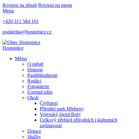
Rovnou na obsah
Rovnou na menu
Menu
+420 311 584 101
podatelna@hostomice.cz
Hostomice
Město
O městě
Historie
Pamětihodnosti
Rodáci
Fotogalerie
Územní plán
Okolí
Čtyřmezí
Přírodní park Hřebeny
Vojenský újezd Brdy
Celkový přehled přírodních i kulturních
zajímavostí
Dotace
Služby