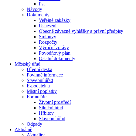
Psi
Návody
Dokumenty
Veřejné zakázky
Usnesení
Obecně závazné vyhlášky a právní předpisy
Smlouvy
Rozpočty
Výroční zprávy
Povodňový plán
Ostatní dokumenty
Městský úřad
Úřední deska
Povinné informace
Stavební úřad
E-podatelna
Místní poplatky
Formuláře
Životní prostředí
Silniční úřad
Hřbitov
Stavební úřad
Odpady
Aktuálně
Aktuality