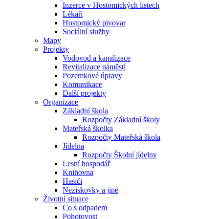
Inzerce v Hostomických listech
Lékaři
Hostomický pivovar
Sociální služby
Mapy
Projekty
Vodovod a kanalizace
Revitalizace náměstí
Pozemkové úpravy
Komunikace
Další projekty
Organizace
Základní škola
Rozpočty Základní školy
Mateřská školka
Rozpočty Mateřská škola
Jídelna
Rozpočty Školní jídelny
Lesní hospodář
Knihovna
Hasiči
Neziskovky a jiné
Životní situace
Co s odpadem
Pohotovost