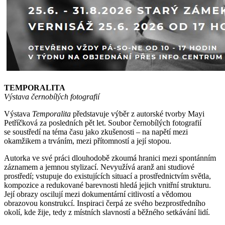
TEMPORALITA
Výstava černobílých fotografií
Výstava
Temporalita
představuje výběr z autorské tvorby Mayi
Petříčková za posledních pět let. Soubor černobílých fotografií
se soustředí na téma času jako zkušenosti – na napětí mezi
okamžikem a trváním, mezi přítomností a její stopou.
Autorka ve své práci dlouhodobě zkoumá hranici mezi spontánním
záznamem a jemnou stylizací. Nevyužívá aranž ani studiové
prostředí; vstupuje do existujících situací a prostřednictvím světla,
kompozice a redukované barevnosti hledá jejich vnitřní strukturu.
Její obrazy oscilují mezi dokumentární citlivostí a vědomou
obrazovou konstrukcí. Inspiraci čerpá ze svého bezprostředního
okolí, kde žije, tedy z místních slavností a běžného setkávání lidí.