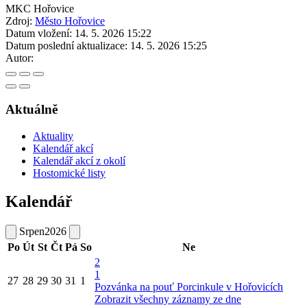
MKC Hořovice
Zdroj:
Město Hořovice
Datum vložení:
14. 5. 2026 15:22
Datum poslední aktualizace:
14. 5. 2026 15:25
Autor:
Aktuálně
Aktuality
Kalendář akcí
Kalendář akcí z okolí
Hostomické listy
Kalendář
Srpen
2026
Po
Út
St
Čt
Pá
So
Ne
2
1
27
28
29
30
31
1
Pozvánka na pouť Porcinkule v Hořovicích
Zobrazit všechny záznamy ze dne