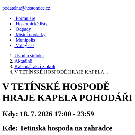
podatelna@hostomice.cz
Formuláře
Hostomické listy
Odpady
Místní poplatky
Munipolis
Volný čas
Úvodní stránka
Aktuálně
Kalendář akcí z okolí
V TETÍNSKÉ HOSPODĚ HRAJE KAPELA...
V TETÍNSKÉ HOSPODĚ
HRAJE KAPELA POHODÁŘI
Kdy:
18. 7. 2026 17:00 - 23:59
Kde:
Tetínská hospoda na zahrádce