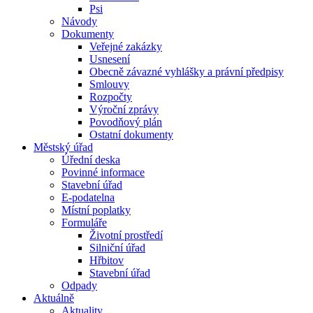
Psi
Návody
Dokumenty
Veřejné zakázky
Usnesení
Obecně závazné vyhlášky a právní předpisy
Smlouvy
Rozpočty
Výroční zprávy
Povodňový plán
Ostatní dokumenty
Městský úřad
Úřední deska
Povinné informace
Stavební úřad
E-podatelna
Místní poplatky
Formuláře
Životní prostředí
Silniční úřad
Hřbitov
Stavební úřad
Odpady
Aktuálně
Aktuality