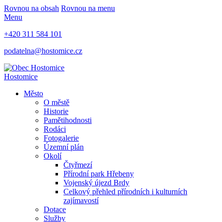
Rovnou na obsah
Rovnou na menu
Menu
+420 311 584 101
podatelna@hostomice.cz
Hostomice
Město
O městě
Historie
Pamětihodnosti
Rodáci
Fotogalerie
Územní plán
Okolí
Čtyřmezí
Přírodní park Hřebeny
Vojenský újezd Brdy
Celkový přehled přírodních i kulturních
zajímavostí
Dotace
Služby