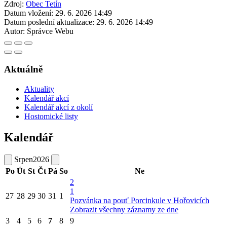
Zdroj:
Obec Tetín
Datum vložení:
29. 6. 2026 14:49
Datum poslední aktualizace:
29. 6. 2026 14:49
Autor:
Správce Webu
Aktuálně
Aktuality
Kalendář akcí
Kalendář akcí z okolí
Hostomické listy
Kalendář
Srpen
2026
Po
Út
St
Čt
Pá
So
Ne
2
1
27
28
29
30
31
1
Pozvánka na pouť Porcinkule v Hořovicích
Zobrazit všechny záznamy ze dne
3
4
5
6
7
8
9