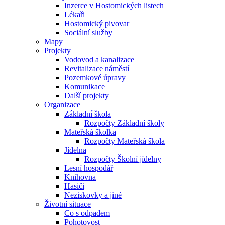
Inzerce v Hostomických listech
Lékaři
Hostomický pivovar
Sociální služby
Mapy
Projekty
Vodovod a kanalizace
Revitalizace náměstí
Pozemkové úpravy
Komunikace
Další projekty
Organizace
Základní škola
Rozpočty Základní školy
Mateřská školka
Rozpočty Mateřská škola
Jídelna
Rozpočty Školní jídelny
Lesní hospodář
Knihovna
Hasiči
Neziskovky a jiné
Životní situace
Co s odpadem
Pohotovost