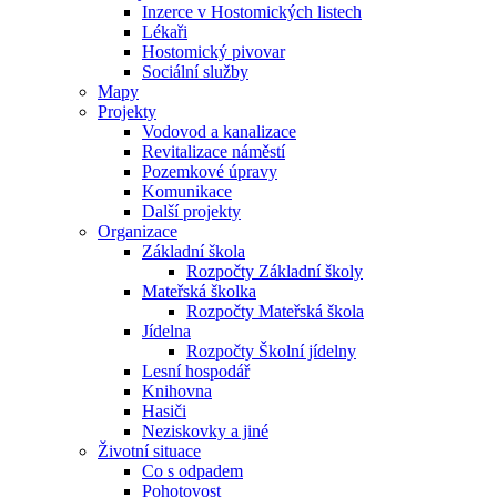
Inzerce v Hostomických listech
Lékaři
Hostomický pivovar
Sociální služby
Mapy
Projekty
Vodovod a kanalizace
Revitalizace náměstí
Pozemkové úpravy
Komunikace
Další projekty
Organizace
Základní škola
Rozpočty Základní školy
Mateřská školka
Rozpočty Mateřská škola
Jídelna
Rozpočty Školní jídelny
Lesní hospodář
Knihovna
Hasiči
Neziskovky a jiné
Životní situace
Co s odpadem
Pohotovost