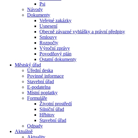
Psi
Návody
Dokumenty
Veřejné zakázky
Usnesení
Obecně závazné vyhlášky a právní předpisy
Smlouvy
Rozpočty
Výroční zprávy
Povodňový plán
Ostatní dokumenty
Městský úřad
Úřední deska
Povinné informace
Stavební úřad
E-podatelna
Místní poplatky
Formuláře
Životní prostředí
Silniční úřad
Hřbitov
Stavební úřad
Odpady
Aktuálně
Aktuality