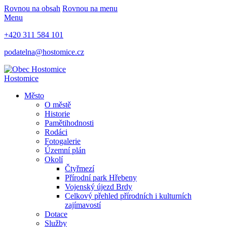
Rovnou na obsah
Rovnou na menu
Menu
+420 311 584 101
podatelna@hostomice.cz
Hostomice
Město
O městě
Historie
Pamětihodnosti
Rodáci
Fotogalerie
Územní plán
Okolí
Čtyřmezí
Přírodní park Hřebeny
Vojenský újezd Brdy
Celkový přehled přírodních i kulturních
zajímavostí
Dotace
Služby