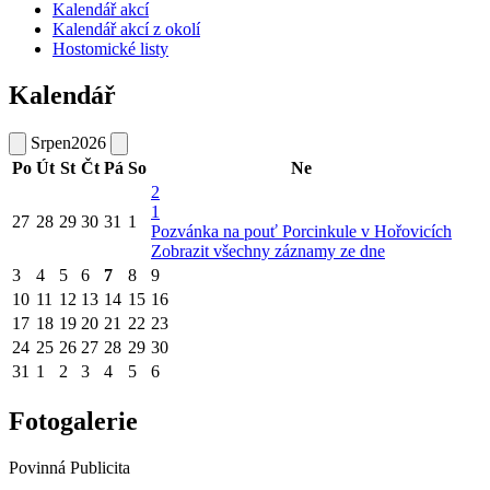
Kalendář akcí
Kalendář akcí z okolí
Hostomické listy
Kalendář
Srpen
2026
Po
Út
St
Čt
Pá
So
Ne
2
1
27
28
29
30
31
1
Pozvánka na pouť Porcinkule v Hořovicích
Zobrazit všechny záznamy ze dne
3
4
5
6
7
8
9
10
11
12
13
14
15
16
17
18
19
20
21
22
23
24
25
26
27
28
29
30
31
1
2
3
4
5
6
Fotogalerie
Povinná Publicita