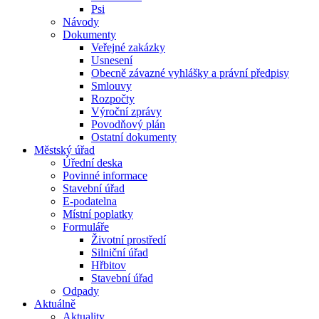
Psi
Návody
Dokumenty
Veřejné zakázky
Usnesení
Obecně závazné vyhlášky a právní předpisy
Smlouvy
Rozpočty
Výroční zprávy
Povodňový plán
Ostatní dokumenty
Městský úřad
Úřední deska
Povinné informace
Stavební úřad
E-podatelna
Místní poplatky
Formuláře
Životní prostředí
Silniční úřad
Hřbitov
Stavební úřad
Odpady
Aktuálně
Aktuality