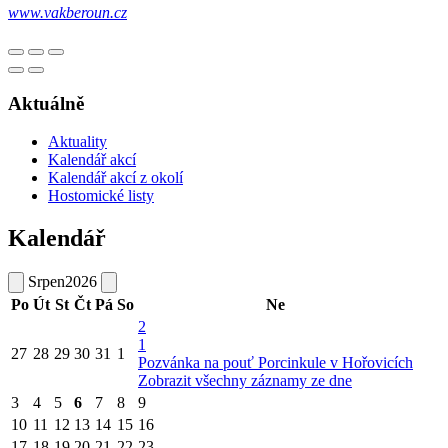
www.vakberoun.cz
Aktuálně
Aktuality
Kalendář akcí
Kalendář akcí z okolí
Hostomické listy
Kalendář
Srpen
2026
Po
Út
St
Čt
Pá
So
Ne
2
1
27
28
29
30
31
1
Pozvánka na pouť Porcinkule v Hořovicích
Zobrazit všechny záznamy ze dne
3
4
5
6
7
8
9
10
11
12
13
14
15
16
17
18
19
20
21
22
23