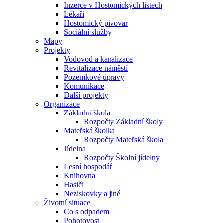
Inzerce v Hostomických listech
Lékaři
Hostomický pivovar
Sociální služby
Mapy
Projekty
Vodovod a kanalizace
Revitalizace náměstí
Pozemkové úpravy
Komunikace
Další projekty
Organizace
Základní škola
Rozpočty Základní školy
Mateřská školka
Rozpočty Mateřská škola
Jídelna
Rozpočty Školní jídelny
Lesní hospodář
Knihovna
Hasiči
Neziskovky a jiné
Životní situace
Co s odpadem
Pohotovost