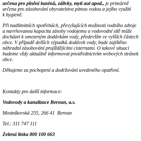
určena pro plnění bazénů,
zálivky, mytí aut apod.,
je primárně
určena pro zásobování obyvatelstva pitnou vodou a jejího využití
k hygieně.
Při nadlimitních spotřebách, převyšujících možnosti vodního zdroje
a navrhovanou kapacitu zásoby vodojemu a vodovodní sítě může
docházet k omezeným dodávkám vody, především ve vyšších částech
obce. V případě delších výpadků dodávek vody, bude zajištěno
náhradní zásobování projíždějícími cisternami. O takové situaci
budeme vždy aktuálně informovat prostřednictvím webových stránek
obce.
Děkujeme za pochopení a dodržování uvedeného opatření.
Kontakty pro další informace:
Vodovody a kanalizace Beroun, a.s.
Mostníkovská 255, 266 41 Beroun
Tel.: 311 747 111
Zelená linka 800 100 663