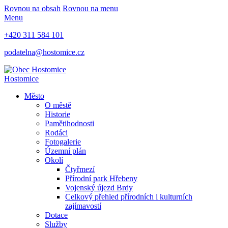
Rovnou na obsah
Rovnou na menu
Menu
+420 311 584 101
podatelna@hostomice.cz
Hostomice
Město
O městě
Historie
Pamětihodnosti
Rodáci
Fotogalerie
Územní plán
Okolí
Čtyřmezí
Přírodní park Hřebeny
Vojenský újezd Brdy
Celkový přehled přírodních i kulturních
zajímavostí
Dotace
Služby