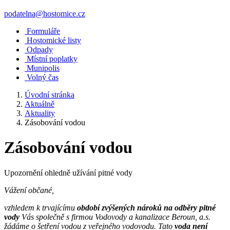
podatelna@hostomice.cz
Formuláře
Hostomické listy
Odpady
Místní poplatky
Munipolis
Volný čas
Úvodní stránka
Aktuálně
Aktuality
Zásobování vodou
Zásobování vodou
Upozornění ohledně užívání pitné vody
Vážení občané,
vzhledem k trvajícímu
období zvýšených nároků na odběry pitné
vody
Vás společně s firmou Vodovody a kanalizace Beroun, a.s.
žádáme o šetření vodou z veřejného vodovodu. Tato
voda není