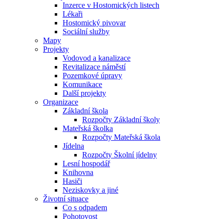
Inzerce v Hostomických listech
Lékaři
Hostomický pivovar
Sociální služby
Mapy
Projekty
Vodovod a kanalizace
Revitalizace náměstí
Pozemkové úpravy
Komunikace
Další projekty
Organizace
Základní škola
Rozpočty Základní školy
Mateřská školka
Rozpočty Mateřská škola
Jídelna
Rozpočty Školní jídelny
Lesní hospodář
Knihovna
Hasiči
Neziskovky a jiné
Životní situace
Co s odpadem
Pohotovost