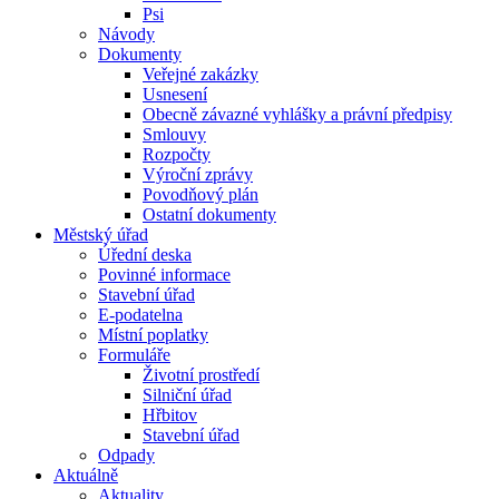
Psi
Návody
Dokumenty
Veřejné zakázky
Usnesení
Obecně závazné vyhlášky a právní předpisy
Smlouvy
Rozpočty
Výroční zprávy
Povodňový plán
Ostatní dokumenty
Městský úřad
Úřední deska
Povinné informace
Stavební úřad
E-podatelna
Místní poplatky
Formuláře
Životní prostředí
Silniční úřad
Hřbitov
Stavební úřad
Odpady
Aktuálně
Aktuality