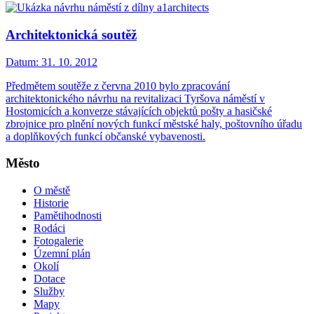
Architektonická soutěž
Datum:
31. 10. 2012
Předmětem soutěže z června 2010 bylo zpracování
architektonického návrhu na revitalizaci Tyršova náměstí v
Hostomicích a konverze stávajících objektů pošty a hasičské
zbrojnice pro plnění nových funkcí městské haly, poštovního úřadu
a doplňkových funkcí občanské vybavenosti.
Město
O městě
Historie
Pamětihodnosti
Rodáci
Fotogalerie
Územní plán
Okolí
Dotace
Služby
Mapy