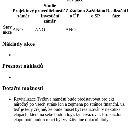
Studie
Projektový
proveditelnosti/
Zažádáno
Zažádáno
Realizační
záměr
Investiční
o ÚP
o SP
fáze
záměr
Stav
ANO
ANO
ANO
akce
Náklady akce
Přesnost nákladů
Dotační možnosti
Revitalizace Tyršova náměstí bude představovat projekt
náročný po všech stránkách a zejména po stránce finanční, už
teď je tedy zřejmé, že bude muset být realizován v několika
etapách, která na sebe budou logicky navazovat. Pro každou
etapu poté budou moci být využity jiné dotační tituly.