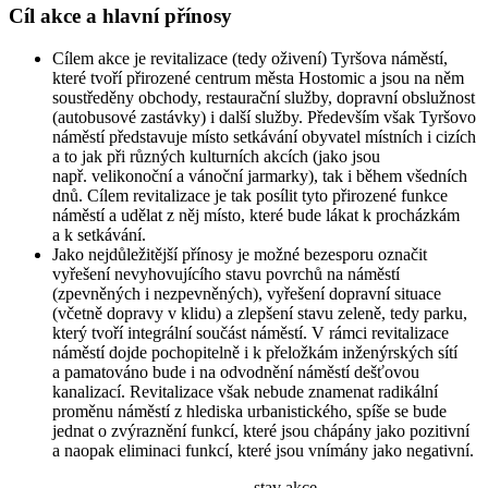
Cíl akce a hlavní přínosy
Cílem akce je revitalizace (tedy oživení) Tyršova náměstí,
které tvoří přirozené centrum města Hostomic a jsou na něm
soustředěny obchody, restaurační služby, dopravní obslužnost
(autobusové zastávky) i další služby. Především však Tyršovo
náměstí představuje místo setkávání obyvatel místních i cizích
a to jak při různých kulturních akcích (jako jsou
např. velikonoční a vánoční jarmarky), tak i během všedních
dnů. Cílem revitalizace je tak posílit tyto přirozené funkce
náměstí a udělat z něj místo, které bude lákat k procházkám
a k setkávání.
Jako nejdůležitější přínosy je možné bezesporu označit
vyřešení nevyhovujícího stavu povrchů na náměstí
(zpevněných i nezpevněných), vyřešení dopravní situace
(včetně dopravy v klidu) a zlepšení stavu zeleně, tedy parku,
který tvoří integrální součást náměstí. V rámci revitalizace
náměstí dojde pochopitelně i k přeložkám inženýrských sítí
a pamatováno bude i na odvodnění náměstí dešťovou
kanalizací. Revitalizace však nebude znamenat radikální
proměnu náměstí z hlediska urbanistického, spíše se bude
jednat o zvýraznění funkcí, které jsou chápány jako pozitivní
a naopak eliminaci funkcí, které jsou vnímány jako negativní.
stav akce