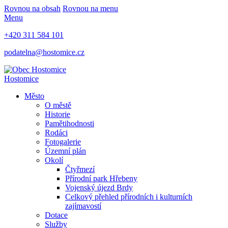
Rovnou na obsah
Rovnou na menu
Menu
+420 311 584 101
podatelna@hostomice.cz
Hostomice
Město
O městě
Historie
Pamětihodnosti
Rodáci
Fotogalerie
Územní plán
Okolí
Čtyřmezí
Přírodní park Hřebeny
Vojenský újezd Brdy
Celkový přehled přírodních i kulturních
zajímavostí
Dotace
Služby