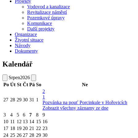
Projekty
Vodovod a kanalizace
Revitalizace náměstí
Pozemkové úpravy
Komunikace
Další projekty
Organizace
Životní situace
Návody
Dokumenty
Kalendář
Srpen
2026
Po
Út
St
Čt
Pá
So
Ne
2
1
27
28
29
30
31
1
Pozvánka na pouť Porcinkule v Hořovicích
Zobrazit všechny záznamy ze dne
3
4
5
6
7
8
9
10
11
12
13
14
15
16
17
18
19
20
21
22
23
24
25
26
27
28
29
30