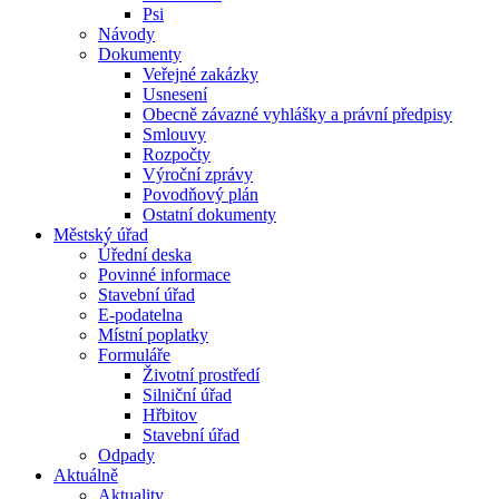
Psi
Návody
Dokumenty
Veřejné zakázky
Usnesení
Obecně závazné vyhlášky a právní předpisy
Smlouvy
Rozpočty
Výroční zprávy
Povodňový plán
Ostatní dokumenty
Městský úřad
Úřední deska
Povinné informace
Stavební úřad
E-podatelna
Místní poplatky
Formuláře
Životní prostředí
Silniční úřad
Hřbitov
Stavební úřad
Odpady
Aktuálně
Aktuality