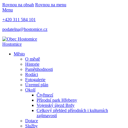
Rovnou na obsah
Rovnou na menu
Menu
+420 311 584 101
podatelna@hostomice.cz
Hostomice
Město
O městě
Historie
Pamětihodnosti
Rodáci
Fotogalerie
Územní plán
Okolí
Čtyřmezí
Přírodní park Hřebeny
Vojenský újezd Brdy
Celkový přehled přírodních i kulturních
zajímavostí
Dotace
Služby