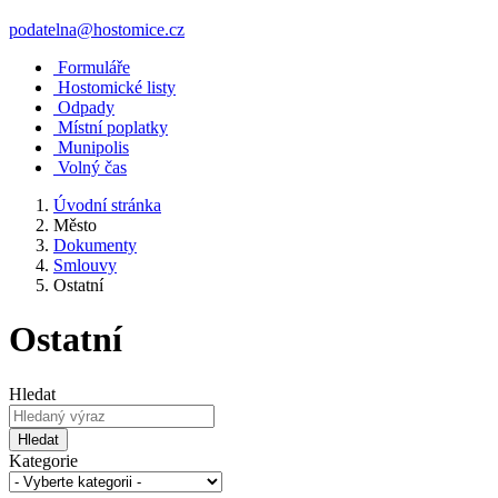
podatelna@hostomice.cz
Formuláře
Hostomické listy
Odpady
Místní poplatky
Munipolis
Volný čas
Úvodní stránka
Město
Dokumenty
Smlouvy
Ostatní
Ostatní
Hledat
Hledat
Kategorie