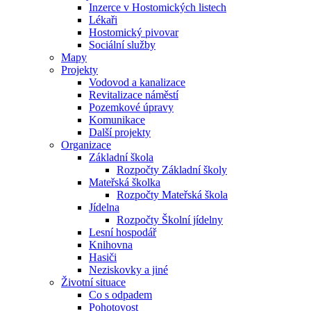
Inzerce v Hostomických listech
Lékaři
Hostomický pivovar
Sociální služby
Mapy
Projekty
Vodovod a kanalizace
Revitalizace náměstí
Pozemkové úpravy
Komunikace
Další projekty
Organizace
Základní škola
Rozpočty Základní školy
Mateřská školka
Rozpočty Mateřská škola
Jídelna
Rozpočty Školní jídelny
Lesní hospodář
Knihovna
Hasiči
Neziskovky a jiné
Životní situace
Co s odpadem
Pohotovost