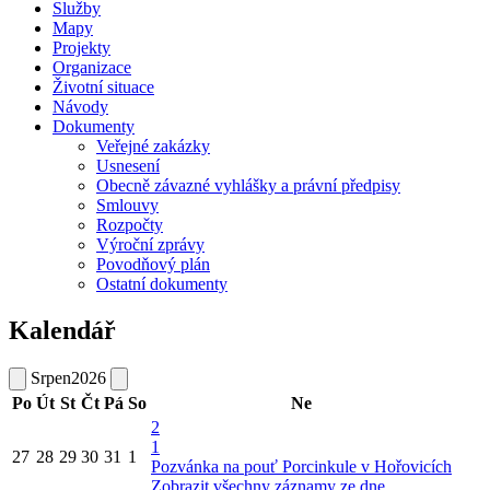
Služby
Mapy
Projekty
Organizace
Životní situace
Návody
Dokumenty
Veřejné zakázky
Usnesení
Obecně závazné vyhlášky a právní předpisy
Smlouvy
Rozpočty
Výroční zprávy
Povodňový plán
Ostatní dokumenty
Kalendář
Srpen
2026
Po
Út
St
Čt
Pá
So
Ne
2
1
27
28
29
30
31
1
Pozvánka na pouť Porcinkule v Hořovicích
Zobrazit všechny záznamy ze dne