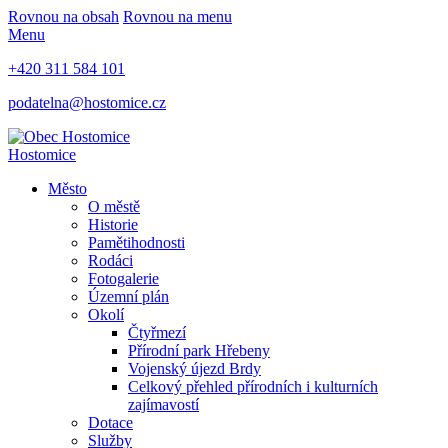
Rovnou na obsah
Rovnou na menu
Menu
+420 311 584 101
podatelna@hostomice.cz
Hostomice
Město
O městě
Historie
Pamětihodnosti
Rodáci
Fotogalerie
Územní plán
Okolí
Čtyřmezí
Přírodní park Hřebeny
Vojenský újezd Brdy
Celkový přehled přírodních i kulturních
zajímavostí
Dotace
Služby