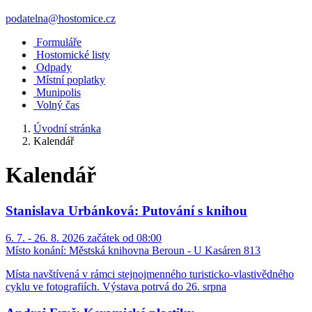
podatelna@hostomice.cz
Formuláře
Hostomické listy
Odpady
Místní poplatky
Munipolis
Volný čas
Úvodní stránka
Kalendář
Kalendář
Stanislava Urbánková: Putování s knihou
6. 7. - 26. 8. 2026 začátek od 08:00
Místo konání:
Městská knihovna Beroun - U Kasáren 813
Místa navštívená v rámci stejnojmenného turisticko-vlastivědného
cyklu ve fotografiích. Výstava potrvá do 26. srpna