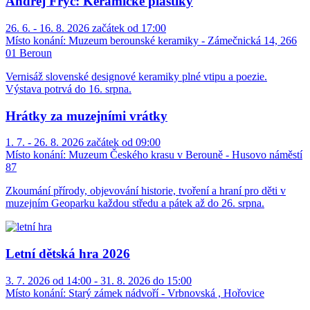
Andrej Fryč: Keramické plastiky
26. 6. - 16. 8. 2026 začátek od 17:00
Místo konání:
Muzeum berounské keramiky - Zámečnická 14, 266
01 Beroun
Vernisáž slovenské designové keramiky plné vtipu a poezie.
Výstava potrvá do 16. srpna.
Hrátky za muzejními vrátky
1. 7. - 26. 8. 2026 začátek od 09:00
Místo konání:
Muzeum Českého krasu v Berouně - Husovo náměstí
87
Zkoumání přírody, objevování historie, tvoření a hraní pro děti v
muzejním Geoparku každou středu a pátek až do 26. srpna.
Letní dětská hra 2026
3. 7. 2026 od 14:00 - 31. 8. 2026 do 15:00
Místo konání:
Starý zámek nádvoří - Vrbnovská , Hořovice