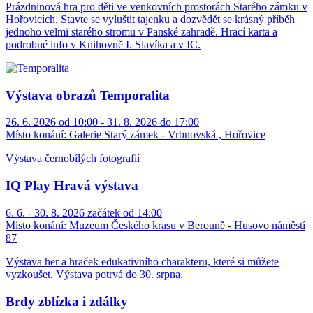
Prázdninová hra pro děti ve venkovních prostorách Starého zámku v
Hořovicích. Stavte se vyluštit tajenku a dozvědět se krásný příběh
jednoho velmi starého stromu v Panské zahradě. Hrací karta a
podrobné info v Knihovně I. Slavíka a v IC.
Výstava obrazů Temporalita
26. 6. 2026 od 10:00 - 31. 8. 2026 do 17:00
Místo konání:
Galerie Starý zámek - Vrbnovská , Hořovice
Výstava černobílých fotografií
IQ Play Hravá výstava
6. 6. - 30. 8. 2026 začátek od 14:00
Místo konání:
Muzeum Českého krasu v Berouně - Husovo náměstí
87
Výstava her a hraček edukativního charakteru, které si můžete
vyzkoušet. Výstava potrvá do 30. srpna.
Brdy zblízka i zdálky