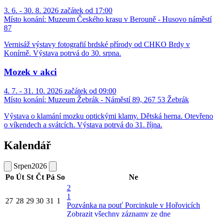
3. 6. - 30. 8. 2026 začátek od 17:00
Místo konání:
Muzeum Českého krasu v Berouně - Husovo náměstí
87
Vernisáž výstavy fotografií brdské přírody od CHKO Brdy v
Konírně. Výstava potrvá do 30. srpna.
Mozek v akci
4. 7. - 31. 10. 2026 začátek od 09:00
Místo konání:
Muzeum Žebrák - Náměstí 89, 267 53 Žebrák
Výstava o klamání mozku optickými klamy. Dětská herna. Otevřeno
o víkendech a svátcích. Výstava potrvá do 31. října.
Kalendář
Srpen
2026
Po
Út
St
Čt
Pá
So
Ne
2
1
27
28
29
30
31
1
Pozvánka na pouť Porcinkule v Hořovicích
Zobrazit všechny záznamy ze dne