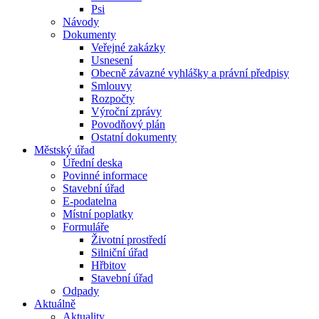
Psi
Návody
Dokumenty
Veřejné zakázky
Usnesení
Obecně závazné vyhlášky a právní předpisy
Smlouvy
Rozpočty
Výroční zprávy
Povodňový plán
Ostatní dokumenty
Městský úřad
Úřední deska
Povinné informace
Stavební úřad
E-podatelna
Místní poplatky
Formuláře
Životní prostředí
Silniční úřad
Hřbitov
Stavební úřad
Odpady
Aktuálně
Aktuality