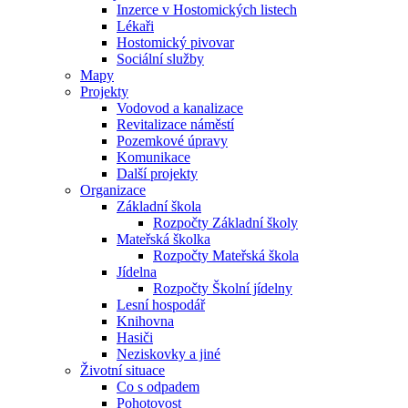
Inzerce v Hostomických listech
Lékaři
Hostomický pivovar
Sociální služby
Mapy
Projekty
Vodovod a kanalizace
Revitalizace náměstí
Pozemkové úpravy
Komunikace
Další projekty
Organizace
Základní škola
Rozpočty Základní školy
Mateřská školka
Rozpočty Mateřská škola
Jídelna
Rozpočty Školní jídelny
Lesní hospodář
Knihovna
Hasiči
Neziskovky a jiné
Životní situace
Co s odpadem
Pohotovost