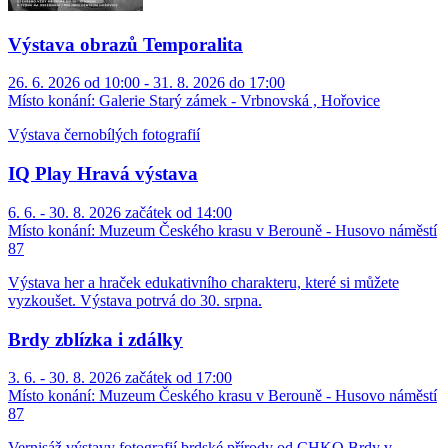
Výstava obrazů Temporalita
26. 6. 2026 od 10:00 - 31. 8. 2026 do 17:00
Místo konání:
Galerie Starý zámek - Vrbnovská , Hořovice
Výstava černobílých fotografií
IQ Play Hravá výstava
6. 6. - 30. 8. 2026 začátek od 14:00
Místo konání:
Muzeum Českého krasu v Berouně - Husovo náměstí
87
Výstava her a hraček edukativního charakteru, které si můžete
vyzkoušet. Výstava potrvá do 30. srpna.
Brdy zblízka i zdálky
3. 6. - 30. 8. 2026 začátek od 17:00
Místo konání:
Muzeum Českého krasu v Berouně - Husovo náměstí
87
Vernisáž výstavy fotografií brdské přírody od CHKO Brdy v