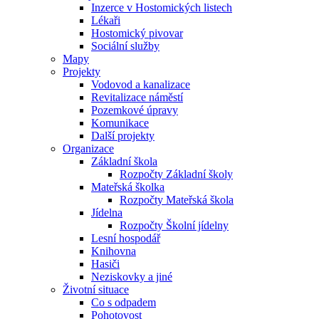
Inzerce v Hostomických listech
Lékaři
Hostomický pivovar
Sociální služby
Mapy
Projekty
Vodovod a kanalizace
Revitalizace náměstí
Pozemkové úpravy
Komunikace
Další projekty
Organizace
Základní škola
Rozpočty Základní školy
Mateřská školka
Rozpočty Mateřská škola
Jídelna
Rozpočty Školní jídelny
Lesní hospodář
Knihovna
Hasiči
Neziskovky a jiné
Životní situace
Co s odpadem
Pohotovost