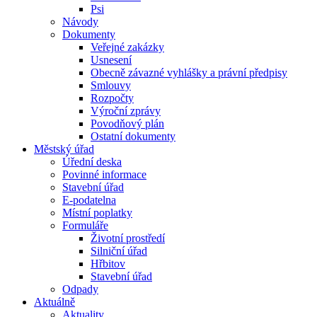
Psi
Návody
Dokumenty
Veřejné zakázky
Usnesení
Obecně závazné vyhlášky a právní předpisy
Smlouvy
Rozpočty
Výroční zprávy
Povodňový plán
Ostatní dokumenty
Městský úřad
Úřední deska
Povinné informace
Stavební úřad
E-podatelna
Místní poplatky
Formuláře
Životní prostředí
Silniční úřad
Hřbitov
Stavební úřad
Odpady
Aktuálně
Aktuality