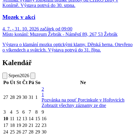
Konírně. Výstava potrvá do 30. srpna.
Mozek v akci
4. 7. - 31. 10. 2026 začátek od 09:00
Místo konání:
Muzeum Žebrák - Náměstí 89, 267 53 Žebrák
Výstava o klamání mozku optickými klamy. Dětská herna. Otevřeno
o víkendech a svátcích. Výstava potrvá do 31. října.
Kalendář
Srpen
2026
Po
Út
St
Čt
Pá
So
Ne
2
1
27
28
29
30
31
1
Pozvánka na pouť Porcinkule v Hořovicích
Zobrazit všechny záznamy ze dne
3
4
5
6
7
8
9
10
11
12
13
14
15
16
17
18
19
20
21
22
23
24
25
26
27
28
29
30