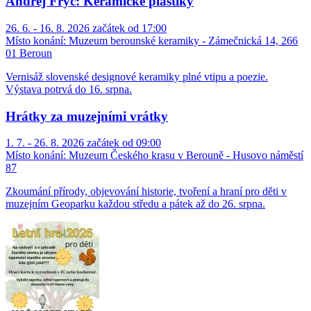
Andrej Fryč: Keramické plastiky
26. 6. - 16. 8. 2026 začátek od 17:00
Místo konání:
Muzeum berounské keramiky - Zámečnická 14, 266
01 Beroun
Vernisáž slovenské designové keramiky plné vtipu a poezie.
Výstava potrvá do 16. srpna.
Hrátky za muzejními vrátky
1. 7. - 26. 8. 2026 začátek od 09:00
Místo konání:
Muzeum Českého krasu v Berouně - Husovo náměstí
87
Zkoumání přírody, objevování historie, tvoření a hraní pro děti v
muzejním Geoparku každou středu a pátek až do 26. srpna.