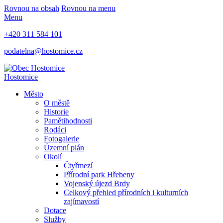
Rovnou na obsah
Rovnou na menu
Menu
+420 311 584 101
podatelna@hostomice.cz
Hostomice
Město
O městě
Historie
Pamětihodnosti
Rodáci
Fotogalerie
Územní plán
Okolí
Čtyřmezí
Přírodní park Hřebeny
Vojenský újezd Brdy
Celkový přehled přírodních i kulturních
zajímavostí
Dotace
Služby