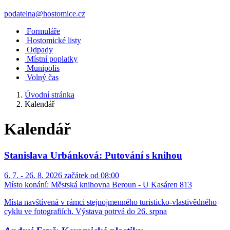
podatelna@hostomice.cz
Formuláře
Hostomické listy
Odpady
Místní poplatky
Munipolis
Volný čas
Úvodní stránka
Kalendář
Kalendář
Stanislava Urbánková: Putování s knihou
6. 7. - 26. 8. 2026 začátek od 08:00
Místo konání:
Městská knihovna Beroun - U Kasáren 813
Místa navštívená v rámci stejnojmenného turisticko-vlastivědného
cyklu ve fotografiích. Výstava potrvá do 26. srpna