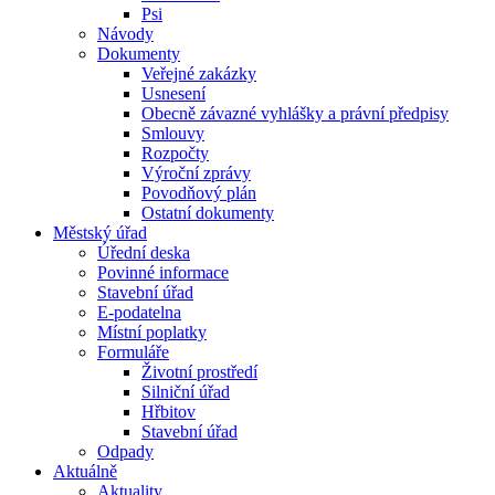
Psi
Návody
Dokumenty
Veřejné zakázky
Usnesení
Obecně závazné vyhlášky a právní předpisy
Smlouvy
Rozpočty
Výroční zprávy
Povodňový plán
Ostatní dokumenty
Městský úřad
Úřední deska
Povinné informace
Stavební úřad
E-podatelna
Místní poplatky
Formuláře
Životní prostředí
Silniční úřad
Hřbitov
Stavební úřad
Odpady
Aktuálně
Aktuality