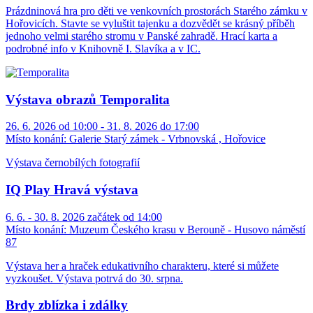
Prázdninová hra pro děti ve venkovních prostorách Starého zámku v
Hořovicích. Stavte se vyluštit tajenku a dozvědět se krásný příběh
jednoho velmi starého stromu v Panské zahradě. Hrací karta a
podrobné info v Knihovně I. Slavíka a v IC.
Výstava obrazů Temporalita
26. 6. 2026 od 10:00 - 31. 8. 2026 do 17:00
Místo konání:
Galerie Starý zámek - Vrbnovská , Hořovice
Výstava černobílých fotografií
IQ Play Hravá výstava
6. 6. - 30. 8. 2026 začátek od 14:00
Místo konání:
Muzeum Českého krasu v Berouně - Husovo náměstí
87
Výstava her a hraček edukativního charakteru, které si můžete
vyzkoušet. Výstava potrvá do 30. srpna.
Brdy zblízka i zdálky