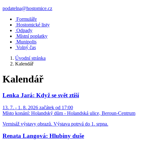
podatelna@hostomice.cz
Formuláře
Hostomické listy
Odpady
Místní poplatky
Munipolis
Volný čas
Úvodní stránka
Kalendář
Kalendář
Lenka Jará: Když se svět ztiší
13. 7. - 1. 8. 2026 začátek od 17:00
Místo konání:
Holandský dům - Holandská ulice, Beroun-Centrum
Vernisáž výstavy obrazů. Výstava potrvá do 1. srpna.
Renata Langová: Hlubiny duše