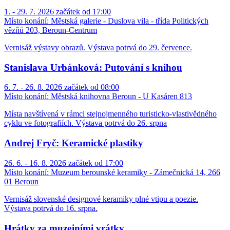
1. - 29. 7. 2026 začátek od 17:00
Místo konání:
Městská galerie - Duslova vila - třída Politických
vězňů 203, Beroun-Centrum
Vernisáž výstavy obrazů. Výstava potrvá do 29. července.
Stanislava Urbánková: Putování s knihou
6. 7. - 26. 8. 2026 začátek od 08:00
Místo konání:
Městská knihovna Beroun - U Kasáren 813
Místa navštívená v rámci stejnojmenného turisticko-vlastivědného
cyklu ve fotografiích. Výstava potrvá do 26. srpna
Andrej Fryč: Keramické plastiky
26. 6. - 16. 8. 2026 začátek od 17:00
Místo konání:
Muzeum berounské keramiky - Zámečnická 14, 266
01 Beroun
Vernisáž slovenské designové keramiky plné vtipu a poezie.
Výstava potrvá do 16. srpna.
Hrátky za muzejními vrátky