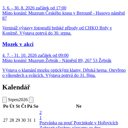
3. 6. - 30. 8. 2026 začátek od 17:00
Místo konání:
Muzeum Českého krasu v Berouně - Husovo náměstí
87
Vernisáž výstavy fotografií brdské přírody od CHKO Brdy v
Konírně. Výstava potrvá do 30. srpna.
Mozek v akci
4. 7. - 31. 10. 2026 začátek od 09:00
Místo konání:
Muzeum Žebrák - Náměstí 89, 267 53 Žebrák
Výstava o klamání mozku optickými klamy. Dětská herna. Otevřeno
o víkendech a svátcích. Výstava potrvá do 31. října.
Kalendář
Srpen
2026
Po
Út
St
Čt
Pá
So
Ne
2
1
27
28
29
30
31
1
Pozvánka na pouť Porcinkule v Hořovicích
Zobrazit všechny záznamy ze dne