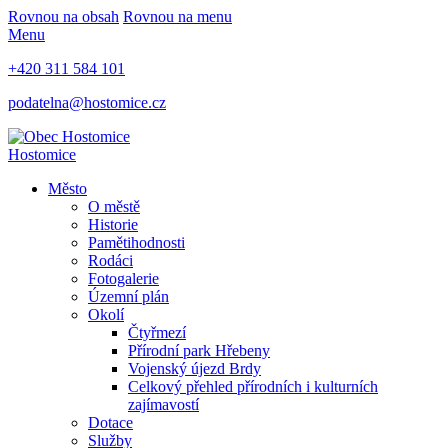
Rovnou na obsah
Rovnou na menu
Menu
+420 311 584 101
podatelna@hostomice.cz
Hostomice
Město
O městě
Historie
Pamětihodnosti
Rodáci
Fotogalerie
Územní plán
Okolí
Čtyřmezí
Přírodní park Hřebeny
Vojenský újezd Brdy
Celkový přehled přírodních i kulturních
zajímavostí
Dotace
Služby