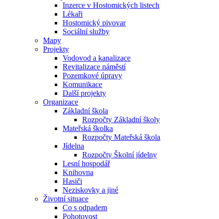
Inzerce v Hostomických listech
Lékaři
Hostomický pivovar
Sociální služby
Mapy
Projekty
Vodovod a kanalizace
Revitalizace náměstí
Pozemkové úpravy
Komunikace
Další projekty
Organizace
Základní škola
Rozpočty Základní školy
Mateřská školka
Rozpočty Mateřská škola
Jídelna
Rozpočty Školní jídelny
Lesní hospodář
Knihovna
Hasiči
Neziskovky a jiné
Životní situace
Co s odpadem
Pohotovost