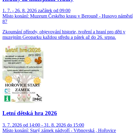
1. 7. - 26. 8. 2026 začátek od 09:00
Místo konání:
Muzeum Českého krasu v Berouně - Husovo náměstí
87
Zkoumání přírody, objevování historie, tvoření a hraní pro děti v
muzejním Geoparku každou středu a pátek až do 26. srpna.
Letní dětská hra 2026
3. 7. 2026 od 14:00 - 31. 8. 2026 do 15:00
Místo konání:
Starý zámek nádvoří - Vrbnovská , Hořovice