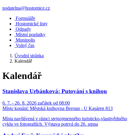
podatelna@hostomice.cz
Formuláře
Hostomické listy
Odpady
Místní poplatky
Munipolis
Volný čas
Úvodní stránka
Kalendář
Kalendář
Stanislava Urbánková: Putování s knihou
6. 7. - 26. 8. 2026 začátek od 08:00
Místo konání:
Městská knihovna Beroun - U Kasáren 813
Místa navštívená v rámci stejnojmenného turisticko-vlastivědného
cyklu ve fotografiích. Výstava potrvá do 26. srpna