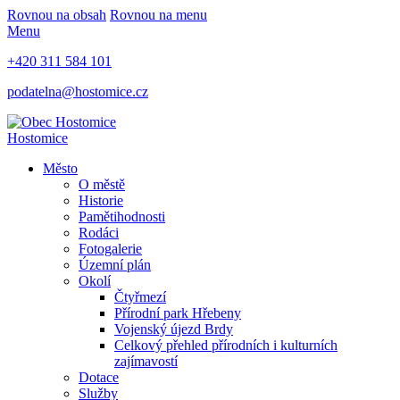
Rovnou na obsah
Rovnou na menu
Menu
+420 311 584 101
podatelna@hostomice.cz
Hostomice
Město
O městě
Historie
Pamětihodnosti
Rodáci
Fotogalerie
Územní plán
Okolí
Čtyřmezí
Přírodní park Hřebeny
Vojenský újezd Brdy
Celkový přehled přírodních i kulturních
zajímavostí
Dotace
Služby