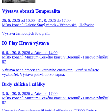
Výstava obrazů Temporalita
26. 6. 2026 od 10:00 - 31. 8. 2026 do 17:00
Místo konání:
Galerie Starý zámek - Vrbnovská , Hořovice
Výstava černobílých fotografií
IQ Play Hravá výstava
6. 6. - 30. 8. 2026 začátek od 14:00
Místo konání:
Muzeum Českého krasu v Berouně - Husovo náměstí
87
Výstava her a hraček edukativního charakteru, které si můžete
vyzkoušet. Výstava potrvá do 30. srpna.
Brdy zblízka i zdálky
3. 6. - 30. 8. 2026 začátek od 17:00
Místo konání:
Muzeum Českého krasu v Berouně - Husovo náměstí
87
Vernisáž výstavy fotografií brdské přírody od CHKO Brdy v