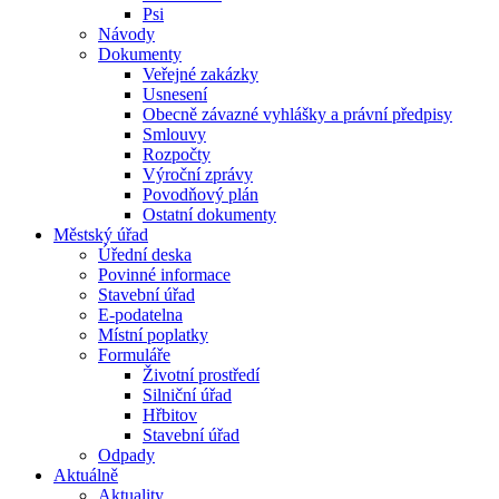
Psi
Návody
Dokumenty
Veřejné zakázky
Usnesení
Obecně závazné vyhlášky a právní předpisy
Smlouvy
Rozpočty
Výroční zprávy
Povodňový plán
Ostatní dokumenty
Městský úřad
Úřední deska
Povinné informace
Stavební úřad
E-podatelna
Místní poplatky
Formuláře
Životní prostředí
Silniční úřad
Hřbitov
Stavební úřad
Odpady
Aktuálně
Aktuality