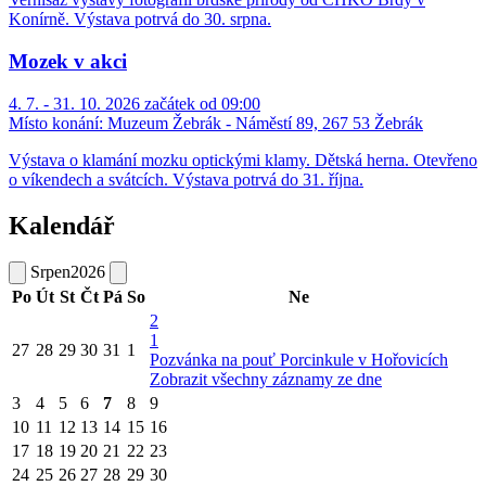
Konírně. Výstava potrvá do 30. srpna.
Mozek v akci
4. 7. - 31. 10. 2026 začátek od 09:00
Místo konání:
Muzeum Žebrák - Náměstí 89, 267 53 Žebrák
Výstava o klamání mozku optickými klamy. Dětská herna. Otevřeno
o víkendech a svátcích. Výstava potrvá do 31. října.
Kalendář
Srpen
2026
Po
Út
St
Čt
Pá
So
Ne
2
1
27
28
29
30
31
1
Pozvánka na pouť Porcinkule v Hořovicích
Zobrazit všechny záznamy ze dne
3
4
5
6
7
8
9
10
11
12
13
14
15
16
17
18
19
20
21
22
23
24
25
26
27
28
29
30