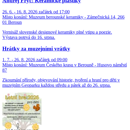
Andrej Fryč: Keramické plastiky
26. 6. - 16. 8. 2026 začátek od 17:00
Místo konání:
Muzeum berounské keramiky - Zámečnická 14, 266
01 Beroun
Vernisáž slovenské designové keramiky plné vtipu a poezie.
Výstava potrvá do 16. srpna.
Hrátky za muzejními vrátky
1. 7. - 26. 8. 2026 začátek od 09:00
Místo konání:
Muzeum Českého krasu v Berouně - Husovo náměstí
87
Zkoumání přírody, objevování historie, tvoření a hraní pro děti v
muzejním Geoparku každou středu a pátek až do 26. srpna.