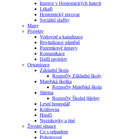
Inzerce v Hostomických listech
Lékaři
Hostomický pivovar
Sociální služby
Mapy
Projekty
Vodovod a kanalizace
Revitalizace náměstí
Pozemkové úpravy
Komunikace
Další projekty
Organizace
Základní škola
Rozpočty Základní školy
Mateřská školka
Rozpočty Mateřská škola
Jídelna
Rozpočty Školní jídelny
Lesní hospodář
Knihovna
Hasiči
Neziskovky a jiné
Životní situace
Co s odpadem
Pohotovost