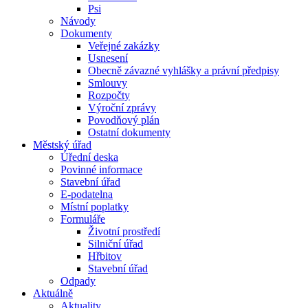
Psi
Návody
Dokumenty
Veřejné zakázky
Usnesení
Obecně závazné vyhlášky a právní předpisy
Smlouvy
Rozpočty
Výroční zprávy
Povodňový plán
Ostatní dokumenty
Městský úřad
Úřední deska
Povinné informace
Stavební úřad
E-podatelna
Místní poplatky
Formuláře
Životní prostředí
Silniční úřad
Hřbitov
Stavební úřad
Odpady
Aktuálně
Aktuality