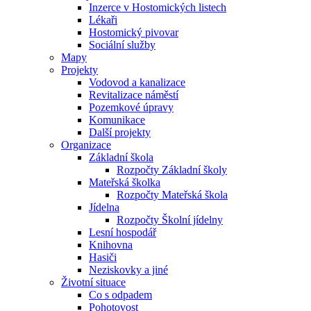
Inzerce v Hostomických listech
Lékaři
Hostomický pivovar
Sociální služby
Mapy
Projekty
Vodovod a kanalizace
Revitalizace náměstí
Pozemkové úpravy
Komunikace
Další projekty
Organizace
Základní škola
Rozpočty Základní školy
Mateřská školka
Rozpočty Mateřská škola
Jídelna
Rozpočty Školní jídelny
Lesní hospodář
Knihovna
Hasiči
Neziskovky a jiné
Životní situace
Co s odpadem
Pohotovost