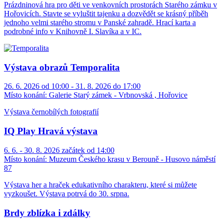
Prázdninová hra pro děti ve venkovních prostorách Starého zámku v
Hořovicích. Stavte se vyluštit tajenku a dozvědět se krásný příběh
jednoho velmi starého stromu v Panské zahradě. Hrací karta a
podrobné info v Knihovně I. Slavíka a v IC.
Výstava obrazů Temporalita
26. 6. 2026 od 10:00 - 31. 8. 2026 do 17:00
Místo konání:
Galerie Starý zámek - Vrbnovská , Hořovice
Výstava černobílých fotografií
IQ Play Hravá výstava
6. 6. - 30. 8. 2026 začátek od 14:00
Místo konání:
Muzeum Českého krasu v Berouně - Husovo náměstí
87
Výstava her a hraček edukativního charakteru, které si můžete
vyzkoušet. Výstava potrvá do 30. srpna.
Brdy zblízka i zdálky