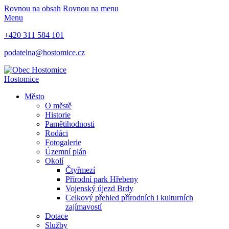
Rovnou na obsah
Rovnou na menu
Menu
+420 311 584 101
podatelna@hostomice.cz
Hostomice
Město
O městě
Historie
Pamětihodnosti
Rodáci
Fotogalerie
Územní plán
Okolí
Čtyřmezí
Přírodní park Hřebeny
Vojenský újezd Brdy
Celkový přehled přírodních i kulturních
zajímavostí
Dotace
Služby