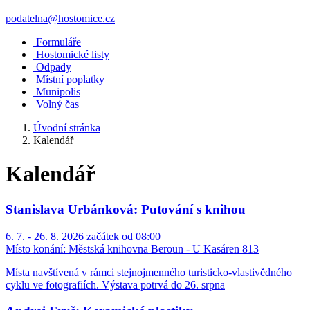
podatelna@hostomice.cz
Formuláře
Hostomické listy
Odpady
Místní poplatky
Munipolis
Volný čas
Úvodní stránka
Kalendář
Kalendář
Stanislava Urbánková: Putování s knihou
6. 7. - 26. 8. 2026 začátek od 08:00
Místo konání:
Městská knihovna Beroun - U Kasáren 813
Místa navštívená v rámci stejnojmenného turisticko-vlastivědného
cyklu ve fotografiích. Výstava potrvá do 26. srpna