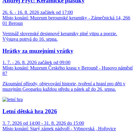
Andrej Fryč: Keramické plastiky
26. 6. - 16. 8. 2026 začátek od 17:00
Místo konání:
Muzeum berounské keramiky - Zámečnická 14, 266
01 Beroun
Vernisáž slovenské designové keramiky plné vtipu a poezie.
Výstava potrvá do 16. srpna.
Hrátky za muzejními vrátky
1. 7. - 26. 8. 2026 začátek od 09:00
Místo konání:
Muzeum Českého krasu v Berouně - Husovo náměstí
87
Zkoumání přírody, objevování historie, tvoření a hraní pro děti v
muzejním Geoparku každou středu a pátek až do 26. srpna.
Letní dětská hra 2026
3. 7. 2026 od 14:00 - 31. 8. 2026 do 15:00
Místo konání:
Starý zámek nádvoří - Vrbnovská , Hořovice