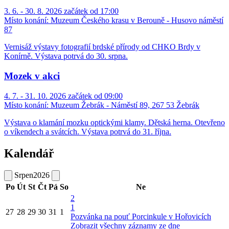
3. 6. - 30. 8. 2026 začátek od 17:00
Místo konání:
Muzeum Českého krasu v Berouně - Husovo náměstí
87
Vernisáž výstavy fotografií brdské přírody od CHKO Brdy v
Konírně. Výstava potrvá do 30. srpna.
Mozek v akci
4. 7. - 31. 10. 2026 začátek od 09:00
Místo konání:
Muzeum Žebrák - Náměstí 89, 267 53 Žebrák
Výstava o klamání mozku optickými klamy. Dětská herna. Otevřeno
o víkendech a svátcích. Výstava potrvá do 31. října.
Kalendář
Srpen
2026
Po
Út
St
Čt
Pá
So
Ne
2
1
27
28
29
30
31
1
Pozvánka na pouť Porcinkule v Hořovicích
Zobrazit všechny záznamy ze dne