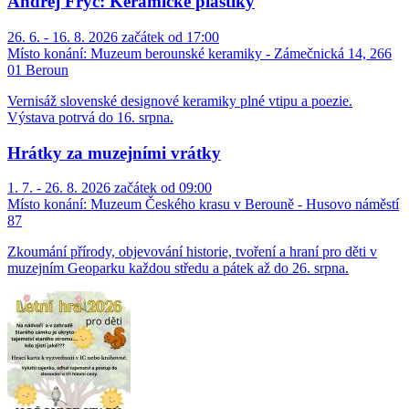
Andrej Fryč: Keramické plastiky
26. 6. - 16. 8. 2026 začátek od 17:00
Místo konání:
Muzeum berounské keramiky - Zámečnická 14, 266
01 Beroun
Vernisáž slovenské designové keramiky plné vtipu a poezie.
Výstava potrvá do 16. srpna.
Hrátky za muzejními vrátky
1. 7. - 26. 8. 2026 začátek od 09:00
Místo konání:
Muzeum Českého krasu v Berouně - Husovo náměstí
87
Zkoumání přírody, objevování historie, tvoření a hraní pro děti v
muzejním Geoparku každou středu a pátek až do 26. srpna.