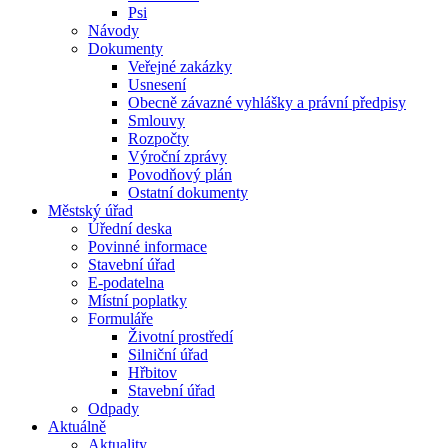
Psi
Návody
Dokumenty
Veřejné zakázky
Usnesení
Obecně závazné vyhlášky a právní předpisy
Smlouvy
Rozpočty
Výroční zprávy
Povodňový plán
Ostatní dokumenty
Městský úřad
Úřední deska
Povinné informace
Stavební úřad
E-podatelna
Místní poplatky
Formuláře
Životní prostředí
Silniční úřad
Hřbitov
Stavební úřad
Odpady
Aktuálně
Aktuality