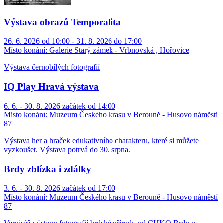
Výstava obrazů Temporalita
26. 6. 2026 od 10:00 - 31. 8. 2026 do 17:00
Místo konání:
Galerie Starý zámek - Vrbnovská , Hořovice
Výstava černobílých fotografií
IQ Play Hravá výstava
6. 6. - 30. 8. 2026 začátek od 14:00
Místo konání:
Muzeum Českého krasu v Berouně - Husovo náměstí
87
Výstava her a hraček edukativního charakteru, které si můžete
vyzkoušet. Výstava potrvá do 30. srpna.
Brdy zblízka i zdálky
3. 6. - 30. 8. 2026 začátek od 17:00
Místo konání:
Muzeum Českého krasu v Berouně - Husovo náměstí
87
Vernisáž výstavy fotografií brdské přírody od CHKO Brdy v