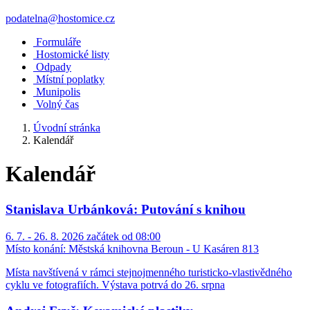
podatelna@hostomice.cz
Formuláře
Hostomické listy
Odpady
Místní poplatky
Munipolis
Volný čas
Úvodní stránka
Kalendář
Kalendář
Stanislava Urbánková: Putování s knihou
6. 7. - 26. 8. 2026 začátek od 08:00
Místo konání:
Městská knihovna Beroun - U Kasáren 813
Místa navštívená v rámci stejnojmenného turisticko-vlastivědného
cyklu ve fotografiích. Výstava potrvá do 26. srpna