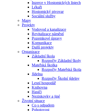
Inzerce v Hostomických listech
Lékaři
Hostomický pivovar
Sociální služby
Mapy
Projekty
Vodovod a kanalizace
Revitalizace náměstí
Pozemkové úpravy
Komunikace
Další projekty
Organizace
Základní škola
Rozpočty Základní školy
Mateřská školka
Rozpočty Mateřská škola
Jídelna
Rozpočty Školní jídelny
Lesní hospodář
Knihovna
Hasiči
Neziskovky a jiné
Životní situace
Co s odpadem
Pohotovost