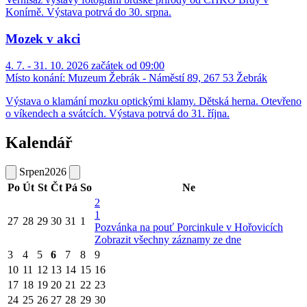
Konírně. Výstava potrvá do 30. srpna.
Mozek v akci
4. 7. - 31. 10. 2026 začátek od 09:00
Místo konání:
Muzeum Žebrák - Náměstí 89, 267 53 Žebrák
Výstava o klamání mozku optickými klamy. Dětská herna. Otevřeno
o víkendech a svátcích. Výstava potrvá do 31. října.
Kalendář
Srpen
2026
Po
Út
St
Čt
Pá
So
Ne
2
1
27
28
29
30
31
1
Pozvánka na pouť Porcinkule v Hořovicích
Zobrazit všechny záznamy ze dne
3
4
5
6
7
8
9
10
11
12
13
14
15
16
17
18
19
20
21
22
23
24
25
26
27
28
29
30