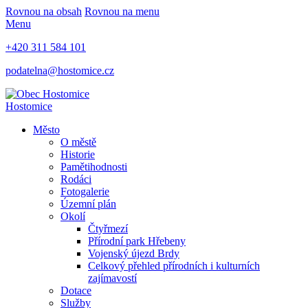
Rovnou na obsah
Rovnou na menu
Menu
+420 311 584 101
podatelna@hostomice.cz
Hostomice
Město
O městě
Historie
Pamětihodnosti
Rodáci
Fotogalerie
Územní plán
Okolí
Čtyřmezí
Přírodní park Hřebeny
Vojenský újezd Brdy
Celkový přehled přírodních i kulturních
zajímavostí
Dotace
Služby