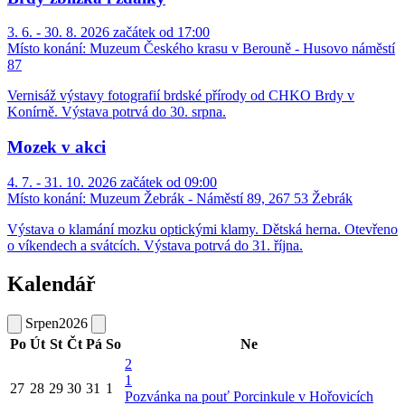
3. 6. - 30. 8. 2026 začátek od 17:00
Místo konání:
Muzeum Českého krasu v Berouně - Husovo náměstí
87
Vernisáž výstavy fotografií brdské přírody od CHKO Brdy v
Konírně. Výstava potrvá do 30. srpna.
Mozek v akci
4. 7. - 31. 10. 2026 začátek od 09:00
Místo konání:
Muzeum Žebrák - Náměstí 89, 267 53 Žebrák
Výstava o klamání mozku optickými klamy. Dětská herna. Otevřeno
o víkendech a svátcích. Výstava potrvá do 31. října.
Kalendář
Srpen
2026
Po
Út
St
Čt
Pá
So
Ne
2
1
27
28
29
30
31
1
Pozvánka na pouť Porcinkule v Hořovicích