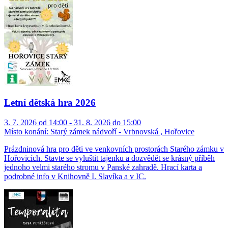
Letní dětská hra 2026
3. 7. 2026 od 14:00 - 31. 8. 2026 do 15:00
Místo konání:
Starý zámek nádvoří - Vrbnovská , Hořovice
Prázdninová hra pro děti ve venkovních prostorách Starého zámku v
Hořovicích. Stavte se vyluštit tajenku a dozvědět se krásný příběh
jednoho velmi starého stromu v Panské zahradě. Hrací karta a
podrobné info v Knihovně I. Slavíka a v IC.