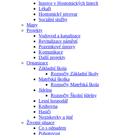
Inzerce v Hostomických listech
Lékaři
Hostomický pivovar
Sociální služby
Mapy
Projekty
Vodovod a kanalizace
Revitalizace náměstí
Pozemkové úpravy
Komunikace
Další projekty
Organizace
Základní škola
Rozpočty Základní školy
Mateřská školka
Rozpočty Mateřská škola
Jídelna
Rozpočty Školní jídelny
Lesní hospodář
Knihovna
Hasiči
Neziskovky a jiné
Životní situace
Co s odpadem
Pohotovost