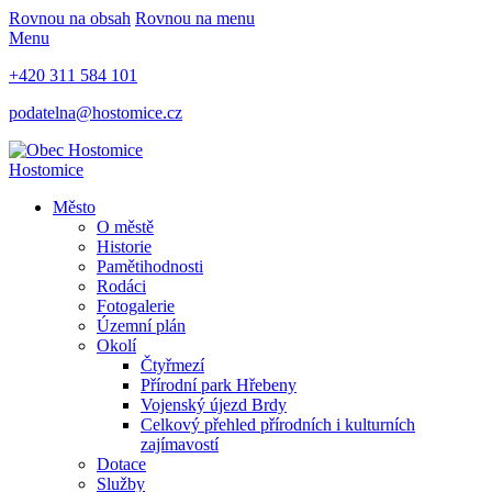
Rovnou na obsah
Rovnou na menu
Menu
+420 311 584 101
podatelna@hostomice.cz
Hostomice
Město
O městě
Historie
Pamětihodnosti
Rodáci
Fotogalerie
Územní plán
Okolí
Čtyřmezí
Přírodní park Hřebeny
Vojenský újezd Brdy
Celkový přehled přírodních i kulturních
zajímavostí
Dotace
Služby