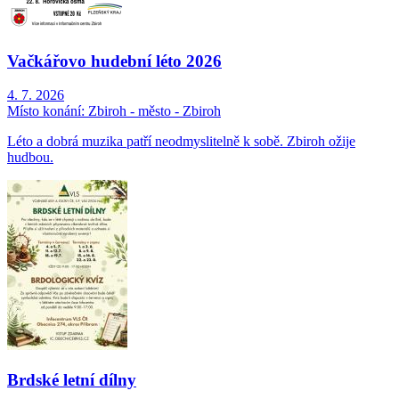
Vačkářovo hudební léto 2026
4. 7. 2026
Místo konání:
Zbiroh - město - Zbiroh
Léto a dobrá muzika patří neodmyslitelně k sobě. Zbiroh ožije
hudbou.
Brdské letní dílny