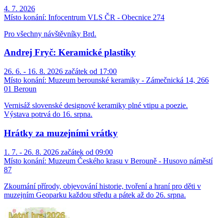
4. 7. 2026
Místo konání:
Infocentrum VLS ČR - Obecnice 274
Pro všechny návštěvníky Brd.
Andrej Fryč: Keramické plastiky
26. 6. - 16. 8. 2026 začátek od 17:00
Místo konání:
Muzeum berounské keramiky - Zámečnická 14, 266
01 Beroun
Vernisáž slovenské designové keramiky plné vtipu a poezie.
Výstava potrvá do 16. srpna.
Hrátky za muzejními vrátky
1. 7. - 26. 8. 2026 začátek od 09:00
Místo konání:
Muzeum Českého krasu v Berouně - Husovo náměstí
87
Zkoumání přírody, objevování historie, tvoření a hraní pro děti v
muzejním Geoparku každou středu a pátek až do 26. srpna.