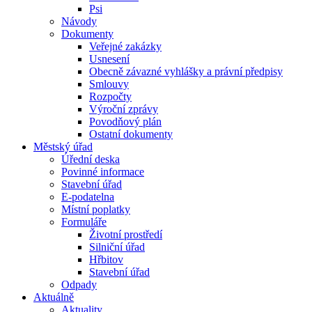
Psi
Návody
Dokumenty
Veřejné zakázky
Usnesení
Obecně závazné vyhlášky a právní předpisy
Smlouvy
Rozpočty
Výroční zprávy
Povodňový plán
Ostatní dokumenty
Městský úřad
Úřední deska
Povinné informace
Stavební úřad
E-podatelna
Místní poplatky
Formuláře
Životní prostředí
Silniční úřad
Hřbitov
Stavební úřad
Odpady
Aktuálně
Aktuality