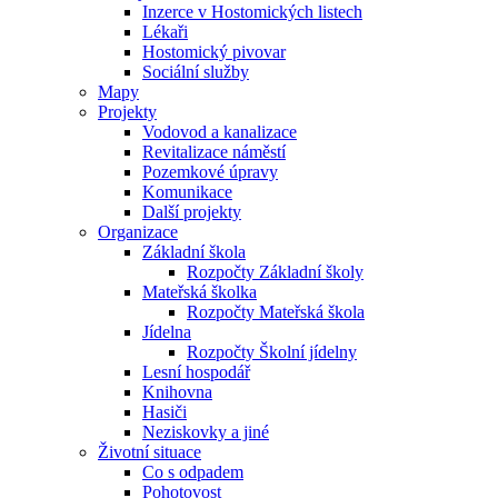
Inzerce v Hostomických listech
Lékaři
Hostomický pivovar
Sociální služby
Mapy
Projekty
Vodovod a kanalizace
Revitalizace náměstí
Pozemkové úpravy
Komunikace
Další projekty
Organizace
Základní škola
Rozpočty Základní školy
Mateřská školka
Rozpočty Mateřská škola
Jídelna
Rozpočty Školní jídelny
Lesní hospodář
Knihovna
Hasiči
Neziskovky a jiné
Životní situace
Co s odpadem
Pohotovost