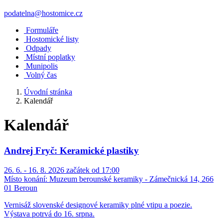
podatelna@hostomice.cz
Formuláře
Hostomické listy
Odpady
Místní poplatky
Munipolis
Volný čas
Úvodní stránka
Kalendář
Kalendář
Andrej Fryč: Keramické plastiky
26. 6. - 16. 8. 2026 začátek od 17:00
Místo konání:
Muzeum berounské keramiky - Zámečnická 14, 266
01 Beroun
Vernisáž slovenské designové keramiky plné vtipu a poezie.
Výstava potrvá do 16. srpna.