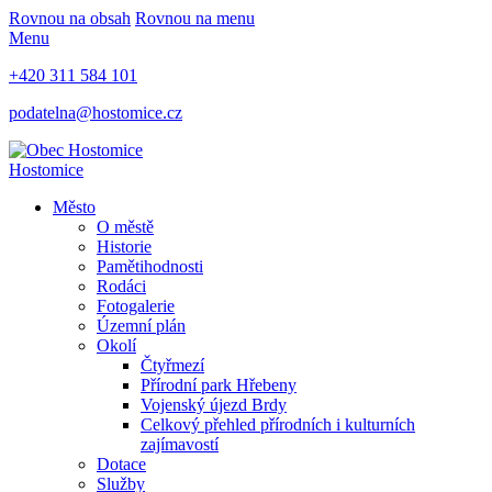
Rovnou na obsah
Rovnou na menu
Menu
+420 311 584 101
podatelna@hostomice.cz
Hostomice
Město
O městě
Historie
Pamětihodnosti
Rodáci
Fotogalerie
Územní plán
Okolí
Čtyřmezí
Přírodní park Hřebeny
Vojenský újezd Brdy
Celkový přehled přírodních i kulturních
zajímavostí
Dotace
Služby