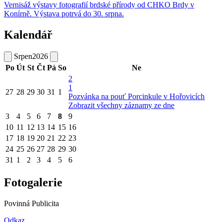
Vernisáž výstavy fotografií brdské přírody od CHKO Brdy v
Konírně. Výstava potrvá do 30. srpna.
Kalendář
Srpen
2026
Po
Út
St
Čt
Pá
So
Ne
2
1
27
28
29
30
31
1
Pozvánka na pouť Porcinkule v Hořovicích
Zobrazit všechny záznamy ze dne
3
4
5
6
7
8
9
10
11
12
13
14
15
16
17
18
19
20
21
22
23
24
25
26
27
28
29
30
31
1
2
3
4
5
6
Fotogalerie
Povinná Publicita
Odkaz