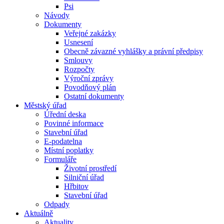
Psi
Návody
Dokumenty
Veřejné zakázky
Usnesení
Obecně závazné vyhlášky a právní předpisy
Smlouvy
Rozpočty
Výroční zprávy
Povodňový plán
Ostatní dokumenty
Městský úřad
Úřední deska
Povinné informace
Stavební úřad
E-podatelna
Místní poplatky
Formuláře
Životní prostředí
Silniční úřad
Hřbitov
Stavební úřad
Odpady
Aktuálně
Aktuality