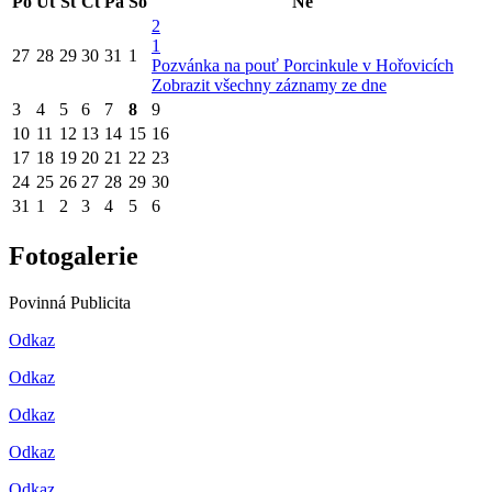
Po
Út
St
Čt
Pá
So
Ne
2
1
27
28
29
30
31
1
Pozvánka na pouť Porcinkule v Hořovicích
Zobrazit všechny záznamy ze dne
3
4
5
6
7
8
9
10
11
12
13
14
15
16
17
18
19
20
21
22
23
24
25
26
27
28
29
30
31
1
2
3
4
5
6
Fotogalerie
Povinná Publicita
Odkaz
Odkaz
Odkaz
Odkaz
Odkaz