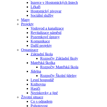
Inzerce v Hostomických listech
Lékaři
Hostomický pivovar
Sociální služby
Mapy
Projekty
Vodovod a kanalizace
Revitalizace náměstí
Pozemkové úpravy
Komunikace
Další projekty
Organizace
Základní škola
Rozpočty Základní školy
Mateřská školka
Rozpočty Mateřská škola
Jídelna
Rozpočty Školní jídelny
Lesní hospodář
Knihovna
Hasiči
Neziskovky a jiné
Životní situace
Co s odpadem
Pohotovost