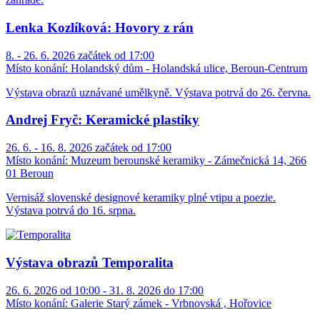
Lenka Kozlíková: Hovory z rán
8. - 26. 6. 2026 začátek od 17:00
Místo konání:
Holandský dům - Holandská ulice, Beroun-Centrum
Výstava obrazů uznávané umělkyně. Výstava potrvá do 26. června.
Andrej Fryč: Keramické plastiky
26. 6. - 16. 8. 2026 začátek od 17:00
Místo konání:
Muzeum berounské keramiky - Zámečnická 14, 266
01 Beroun
Vernisáž slovenské designové keramiky plné vtipu a poezie.
Výstava potrvá do 16. srpna.
Výstava obrazů Temporalita
26. 6. 2026 od 10:00 - 31. 8. 2026 do 17:00
Místo konání:
Galerie Starý zámek - Vrbnovská , Hořovice