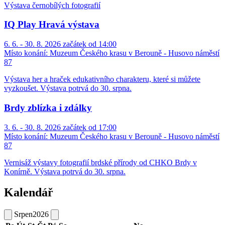
Výstava černobílých fotografií
IQ Play Hravá výstava
6. 6. - 30. 8. 2026 začátek od 14:00
Místo konání:
Muzeum Českého krasu v Berouně - Husovo náměstí
87
Výstava her a hraček edukativního charakteru, které si můžete
vyzkoušet. Výstava potrvá do 30. srpna.
Brdy zblízka i zdálky
3. 6. - 30. 8. 2026 začátek od 17:00
Místo konání:
Muzeum Českého krasu v Berouně - Husovo náměstí
87
Vernisáž výstavy fotografií brdské přírody od CHKO Brdy v
Konírně. Výstava potrvá do 30. srpna.
Kalendář
Srpen
2026