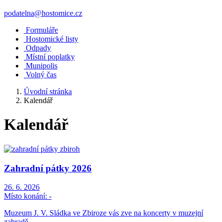
podatelna@hostomice.cz
Formuláře
Hostomické listy
Odpady
Místní poplatky
Munipolis
Volný čas
Úvodní stránka
Kalendář
Kalendář
Zahradní pátky 2026
26. 6. 2026
Místo konání:
-
Muzeum J. V. Sládka ve Zbiroze vás zve na koncerty v muzejní
zahradě.