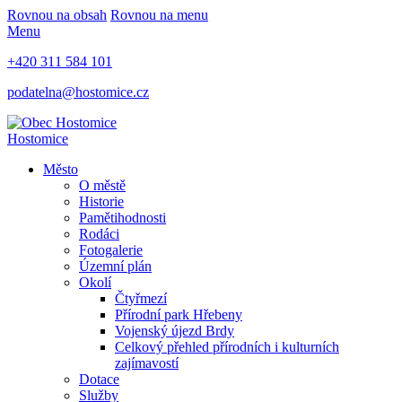
Rovnou na obsah
Rovnou na menu
Menu
+420 311 584 101
podatelna@hostomice.cz
Hostomice
Město
O městě
Historie
Pamětihodnosti
Rodáci
Fotogalerie
Územní plán
Okolí
Čtyřmezí
Přírodní park Hřebeny
Vojenský újezd Brdy
Celkový přehled přírodních i kulturních
zajímavostí
Dotace
Služby