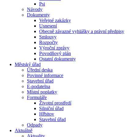
Psi
Návody
Dokumenty
Veřejné zakázky
Usnesení
Obecně závazné vyhlášky a právní předpisy
Smlouvy
Rozpočty
Výroční zprávy
Povodňový plán
Ostatní dokumenty
Městský úřad
Úřední deska
Povinné informace
Stavební úřad
E-podatelna
Místní poplatky
Formuláře
Životní prostředí
Silniční úřad
Hřbitov
Stavební úřad
Odpady
Aktuálně
Aktuality