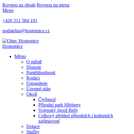
Rovnou na obsah
Rovnou na menu
Menu
+420 311 584 101
podatelna@hostomice.cz
Hostomice
Město
O městě
Historie
Pamětihodnosti
Rodáci
Fotogalerie
Územní plán
Okolí
Čtyřmezí
Přírodní park Hřebeny
Vojenský újezd Brdy
Celkový přehled přírodních i kulturních
zajímavostí
Dotace
Služby