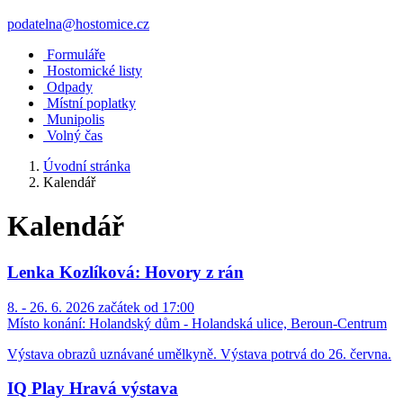
podatelna@hostomice.cz
Formuláře
Hostomické listy
Odpady
Místní poplatky
Munipolis
Volný čas
Úvodní stránka
Kalendář
Kalendář
Lenka Kozlíková: Hovory z rán
8. - 26. 6. 2026 začátek od 17:00
Místo konání:
Holandský dům - Holandská ulice, Beroun-Centrum
Výstava obrazů uznávané umělkyně. Výstava potrvá do 26. června.
IQ Play Hravá výstava