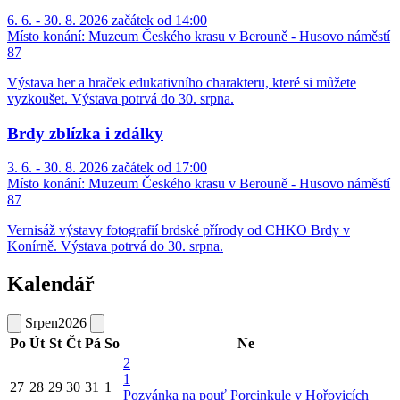
6. 6. - 30. 8. 2026 začátek od 14:00
Místo konání:
Muzeum Českého krasu v Berouně - Husovo náměstí
87
Výstava her a hraček edukativního charakteru, které si můžete
vyzkoušet. Výstava potrvá do 30. srpna.
Brdy zblízka i zdálky
3. 6. - 30. 8. 2026 začátek od 17:00
Místo konání:
Muzeum Českého krasu v Berouně - Husovo náměstí
87
Vernisáž výstavy fotografií brdské přírody od CHKO Brdy v
Konírně. Výstava potrvá do 30. srpna.
Kalendář
Srpen
2026
Po
Út
St
Čt
Pá
So
Ne
2
1
27
28
29
30
31
1
Pozvánka na pouť Porcinkule v Hořovicích