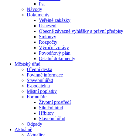
Psi
Návody
Dokumenty
Veřejné zakázky
Usnesení
Obecně závazné vyhlášky a právní předpisy
Smlouvy
Rozpočty
Výroční zprávy
Povodňový plán
Ostatní dokumenty
Městský úřad
Úřední deska
Povinné informace
Stavební úřad
E-podatelna
Místní poplatky
Formuláře
Životní prostředí
Silniční úřad
Hřbitov
Stavební úřad
Odpady
Aktuálně
Aktuality