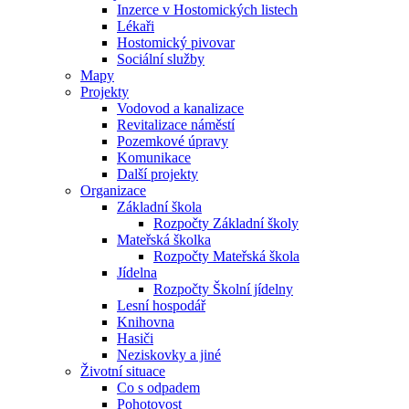
Inzerce v Hostomických listech
Lékaři
Hostomický pivovar
Sociální služby
Mapy
Projekty
Vodovod a kanalizace
Revitalizace náměstí
Pozemkové úpravy
Komunikace
Další projekty
Organizace
Základní škola
Rozpočty Základní školy
Mateřská školka
Rozpočty Mateřská škola
Jídelna
Rozpočty Školní jídelny
Lesní hospodář
Knihovna
Hasiči
Neziskovky a jiné
Životní situace
Co s odpadem
Pohotovost