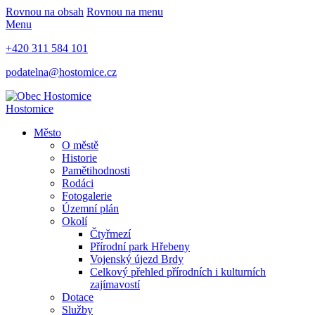
Rovnou na obsah
Rovnou na menu
Menu
+420 311 584 101
podatelna@hostomice.cz
Hostomice
Město
O městě
Historie
Pamětihodnosti
Rodáci
Fotogalerie
Územní plán
Okolí
Čtyřmezí
Přírodní park Hřebeny
Vojenský újezd Brdy
Celkový přehled přírodních i kulturních
zajímavostí
Dotace
Služby