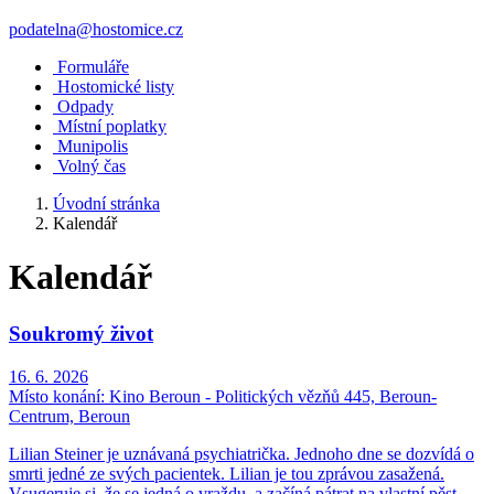
podatelna@hostomice.cz
Formuláře
Hostomické listy
Odpady
Místní poplatky
Munipolis
Volný čas
Úvodní stránka
Kalendář
Kalendář
Soukromý život
16. 6. 2026
Místo konání:
Kino Beroun - Politických vězňů 445, Beroun-
Centrum, Beroun
Lilian Steiner je uznávaná psychiatrička. Jednoho dne se dozvídá o
smrti jedné ze svých pacientek. Lilian je tou zprávou zasažená.
Vsugeruje si, že se jedná o vraždu, a začíná pátrat na vlastní pěst.