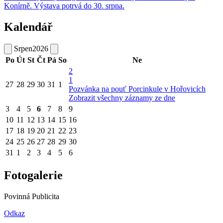
Konírně. Výstava potrvá do 30. srpna.
Kalendář
Srpen
2026
Po
Út
St
Čt
Pá
So
Ne
2
1
27
28
29
30
31
1
Pozvánka na pouť Porcinkule v Hořovicích
Zobrazit všechny záznamy ze dne
3
4
5
6
7
8
9
10
11
12
13
14
15
16
17
18
19
20
21
22
23
24
25
26
27
28
29
30
31
1
2
3
4
5
6
Fotogalerie
Povinná Publicita
Odkaz