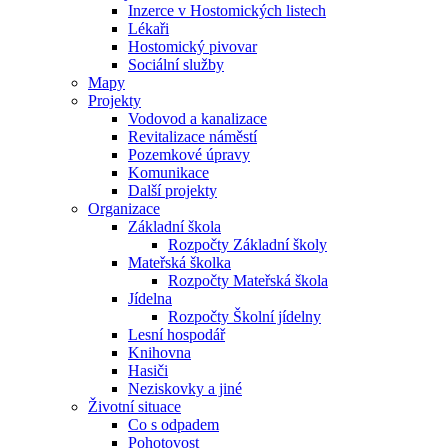
Inzerce v Hostomických listech
Lékaři
Hostomický pivovar
Sociální služby
Mapy
Projekty
Vodovod a kanalizace
Revitalizace náměstí
Pozemkové úpravy
Komunikace
Další projekty
Organizace
Základní škola
Rozpočty Základní školy
Mateřská školka
Rozpočty Mateřská škola
Jídelna
Rozpočty Školní jídelny
Lesní hospodář
Knihovna
Hasiči
Neziskovky a jiné
Životní situace
Co s odpadem
Pohotovost