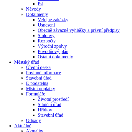
Psi
Návody
Dokumenty
Veřejné zakázky
Usnesení
Obecně závazné vyhlášky a právní předpisy
Smlouvy
Rozpočty
Výroční zprávy
Povodňový plán
Ostatní dokumenty
Městský úřad
Úřední deska
Povinné informace
Stavební úřad
E-podatelna
Místní poplatky
Formuláře
Životní prostředí
Silniční úřad
Hřbitov
Stavební úřad
Odpady
Aktuálně
Aktuality