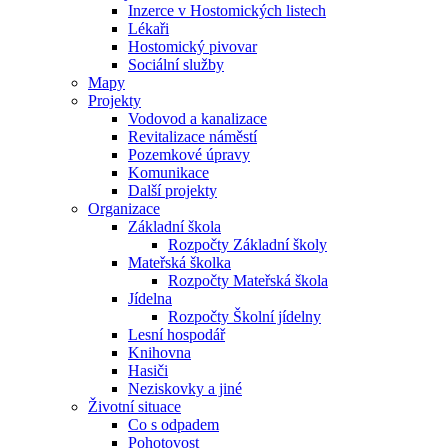
Inzerce v Hostomických listech
Lékaři
Hostomický pivovar
Sociální služby
Mapy
Projekty
Vodovod a kanalizace
Revitalizace náměstí
Pozemkové úpravy
Komunikace
Další projekty
Organizace
Základní škola
Rozpočty Základní školy
Mateřská školka
Rozpočty Mateřská škola
Jídelna
Rozpočty Školní jídelny
Lesní hospodář
Knihovna
Hasiči
Neziskovky a jiné
Životní situace
Co s odpadem
Pohotovost