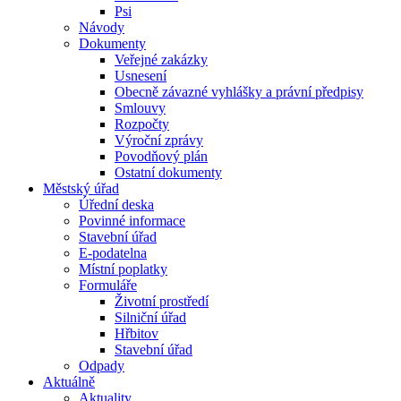
Psi
Návody
Dokumenty
Veřejné zakázky
Usnesení
Obecně závazné vyhlášky a právní předpisy
Smlouvy
Rozpočty
Výroční zprávy
Povodňový plán
Ostatní dokumenty
Městský úřad
Úřední deska
Povinné informace
Stavební úřad
E-podatelna
Místní poplatky
Formuláře
Životní prostředí
Silniční úřad
Hřbitov
Stavební úřad
Odpady
Aktuálně
Aktuality