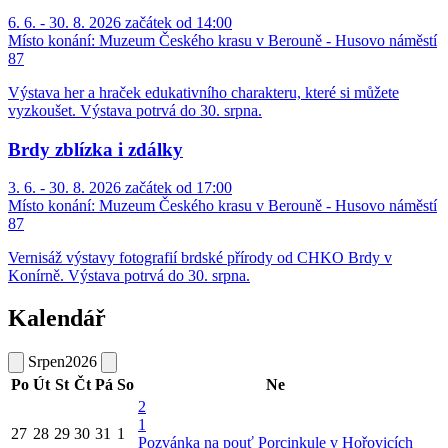
6. 6. - 30. 8. 2026 začátek od 14:00
Místo konání:
Muzeum Českého krasu v Berouně - Husovo náměstí
87
Výstava her a hraček edukativního charakteru, které si můžete
vyzkoušet. Výstava potrvá do 30. srpna.
Brdy zblízka i zdálky
3. 6. - 30. 8. 2026 začátek od 17:00
Místo konání:
Muzeum Českého krasu v Berouně - Husovo náměstí
87
Vernisáž výstavy fotografií brdské přírody od CHKO Brdy v
Konírně. Výstava potrvá do 30. srpna.
Kalendář
Srpen
2026
Po
Út
St
Čt
Pá
So
Ne
2
1
27
28
29
30
31
1
Pozvánka na pouť Porcinkule v Hořovicích