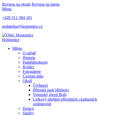
Rovnou na obsah
Rovnou na menu
Menu
+420 311 584 101
podatelna@hostomice.cz
Hostomice
Město
O městě
Historie
Pamětihodnosti
Rodáci
Fotogalerie
Územní plán
Okolí
Čtyřmezí
Přírodní park Hřebeny
Vojenský újezd Brdy
Celkový přehled přírodních i kulturních
zajímavostí
Dotace
Služby