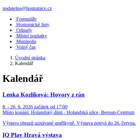
podatelna@hostomice.cz
Formuláře
Hostomické listy
Odpady
Místní poplatky
Munipolis
Volný čas
Úvodní stránka
Kalendář
Kalendář
Lenka Kozlíková: Hovory z rán
8. - 26. 6. 2026 začátek od 17:00
Místo konání:
Holandský dům - Holandská ulice, Beroun-Centrum
Výstava obrazů uznávané umělkyně. Výstava potrvá do 26. června.
IQ Play Hravá výstava