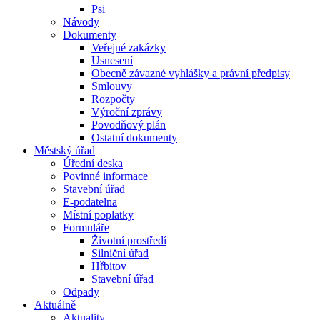
Psi
Návody
Dokumenty
Veřejné zakázky
Usnesení
Obecně závazné vyhlášky a právní předpisy
Smlouvy
Rozpočty
Výroční zprávy
Povodňový plán
Ostatní dokumenty
Městský úřad
Úřední deska
Povinné informace
Stavební úřad
E-podatelna
Místní poplatky
Formuláře
Životní prostředí
Silniční úřad
Hřbitov
Stavební úřad
Odpady
Aktuálně
Aktuality