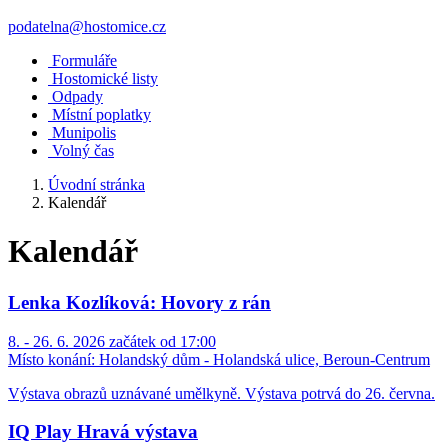
podatelna@hostomice.cz
Formuláře
Hostomické listy
Odpady
Místní poplatky
Munipolis
Volný čas
Úvodní stránka
Kalendář
Kalendář
Lenka Kozlíková: Hovory z rán
8. - 26. 6. 2026 začátek od 17:00
Místo konání:
Holandský dům - Holandská ulice, Beroun-Centrum
Výstava obrazů uznávané umělkyně. Výstava potrvá do 26. června.
IQ Play Hravá výstava