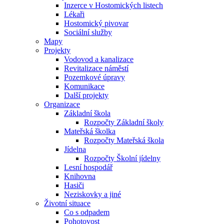
Inzerce v Hostomických listech
Lékaři
Hostomický pivovar
Sociální služby
Mapy
Projekty
Vodovod a kanalizace
Revitalizace náměstí
Pozemkové úpravy
Komunikace
Další projekty
Organizace
Základní škola
Rozpočty Základní školy
Mateřská školka
Rozpočty Mateřská škola
Jídelna
Rozpočty Školní jídelny
Lesní hospodář
Knihovna
Hasiči
Neziskovky a jiné
Životní situace
Co s odpadem
Pohotovost