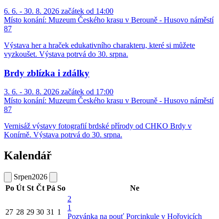
6. 6. - 30. 8. 2026 začátek od 14:00
Místo konání:
Muzeum Českého krasu v Berouně - Husovo náměstí
87
Výstava her a hraček edukativního charakteru, které si můžete
vyzkoušet. Výstava potrvá do 30. srpna.
Brdy zblízka i zdálky
3. 6. - 30. 8. 2026 začátek od 17:00
Místo konání:
Muzeum Českého krasu v Berouně - Husovo náměstí
87
Vernisáž výstavy fotografií brdské přírody od CHKO Brdy v
Konírně. Výstava potrvá do 30. srpna.
Kalendář
Srpen
2026
Po
Út
St
Čt
Pá
So
Ne
2
1
27
28
29
30
31
1
Pozvánka na pouť Porcinkule v Hořovicích