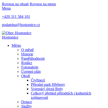
Rovnou na obsah
Rovnou na menu
Menu
+420 311 584 101
podatelna@hostomice.cz
Hostomice
Město
O městě
Historie
Pamětihodnosti
Rodáci
Fotogalerie
Územní plán
Okolí
Čtyřmezí
Přírodní park Hřebeny
Vojenský újezd Brdy
Celkový přehled přírodních i kulturních
zajímavostí
Dotace
Služby