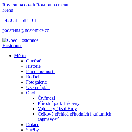
Rovnou na obsah
Rovnou na menu
Menu
+420 311 584 101
podatelna@hostomice.cz
Hostomice
Město
O městě
Historie
Pamětihodnosti
Rodáci
Fotogalerie
Územní plán
Okolí
Čtyřmezí
Přírodní park Hřebeny
Vojenský újezd Brdy
Celkový přehled přírodních i kulturních
zajímavostí
Dotace
Služby