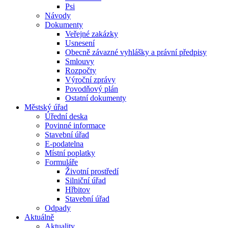
Psi
Návody
Dokumenty
Veřejné zakázky
Usnesení
Obecně závazné vyhlášky a právní předpisy
Smlouvy
Rozpočty
Výroční zprávy
Povodňový plán
Ostatní dokumenty
Městský úřad
Úřední deska
Povinné informace
Stavební úřad
E-podatelna
Místní poplatky
Formuláře
Životní prostředí
Silniční úřad
Hřbitov
Stavební úřad
Odpady
Aktuálně
Aktuality