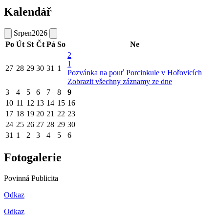
Kalendář
Srpen
2026
Po
Út
St
Čt
Pá
So
Ne
2
1
27
28
29
30
31
1
Pozvánka na pouť Porcinkule v Hořovicích
Zobrazit všechny záznamy ze dne
3
4
5
6
7
8
9
10
11
12
13
14
15
16
17
18
19
20
21
22
23
24
25
26
27
28
29
30
31
1
2
3
4
5
6
Fotogalerie
Povinná Publicita
Odkaz
Odkaz