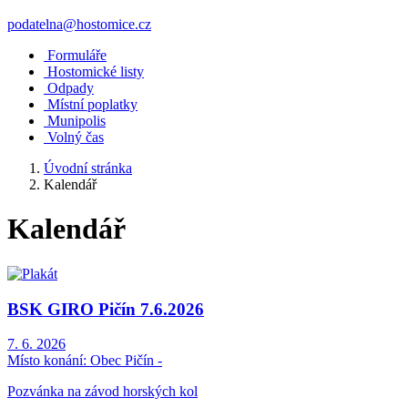
podatelna@hostomice.cz
Formuláře
Hostomické listy
Odpady
Místní poplatky
Munipolis
Volný čas
Úvodní stránka
Kalendář
Kalendář
BSK GIRO Pičín 7.6.2026
7. 6. 2026
Místo konání:
Obec Pičín -
Pozvánka na závod horských kol