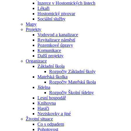
Inzerce v Hostomických listech
Lékaři
Hostomický pivovar
Sociální služby
Mapy
Projekty
Vodovod a kanalizace
Revitalizace náměstí
Pozemkové úpravy
Komunikace
Další projekty
Organizace
Základní škola
Rozpočty Základní školy
Mateřská školka
Rozpočty Mateřská škola
Jídelna
Rozpočty Školní jídelny
Lesní hospodář
Knihovna
Hasiči
Neziskovky a jiné
Životní situace
Co s odpadem
Pohotovost