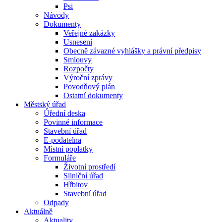
Psi
Návody
Dokumenty
Veřejné zakázky
Usnesení
Obecně závazné vyhlášky a právní předpisy
Smlouvy
Rozpočty
Výroční zprávy
Povodňový plán
Ostatní dokumenty
Městský úřad
Úřední deska
Povinné informace
Stavební úřad
E-podatelna
Místní poplatky
Formuláře
Životní prostředí
Silniční úřad
Hřbitov
Stavební úřad
Odpady
Aktuálně
Aktuality