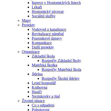
Inzerce v Hostomických listech
Lékaři
Hostomický pivovar
Sociální služby
Mapy
Projekty
Vodovod a kanalizace
Revitalizace náměstí
Pozemkové úpravy
Komunikace
Další projekty
Organizace
Základní škola
Rozpočty Základní školy
Mateřská školka
Rozpočty Mateřská škola
Jídelna
Rozpočty Školní jídelny
Lesní hospodář
Knihovna
Hasiči
Neziskovky a jiné
Životní situace
Co s odpadem
Pohotovost