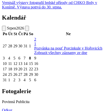
Vernisáž výstavy fotografií brdské přírody od CHKO Brdy v
Konírně. Výstava potrvá do 30. srpna.
Kalendář
Srpen
2026
Po
Út
St
Čt
Pá
So
Ne
2
1
27
28
29
30
31
1
Pozvánka na pouť Porcinkule v Hořovicích
Zobrazit všechny záznamy ze dne
3
4
5
6
7
8
9
10
11
12
13
14
15
16
17
18
19
20
21
22
23
24
25
26
27
28
29
30
31
1
2
3
4
5
6
Fotogalerie
Povinná Publicita
Odkaz