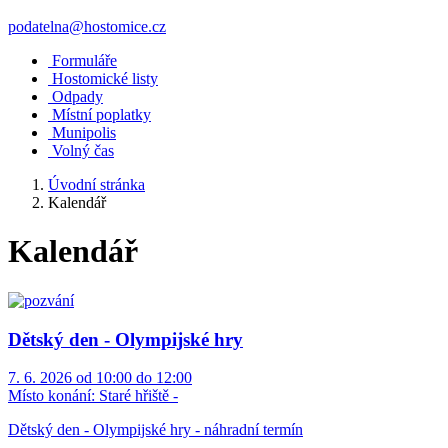
podatelna@hostomice.cz
Formuláře
Hostomické listy
Odpady
Místní poplatky
Munipolis
Volný čas
Úvodní stránka
Kalendář
Kalendář
Dětský den - Olympijské hry
7. 6. 2026 od 10:00 do 12:00
Místo konání:
Staré hřiště -
Dětský den - Olympijské hry - náhradní termín