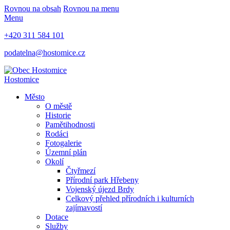
Rovnou na obsah
Rovnou na menu
Menu
+420 311 584 101
podatelna@hostomice.cz
Hostomice
Město
O městě
Historie
Pamětihodnosti
Rodáci
Fotogalerie
Územní plán
Okolí
Čtyřmezí
Přírodní park Hřebeny
Vojenský újezd Brdy
Celkový přehled přírodních i kulturních
zajímavostí
Dotace
Služby