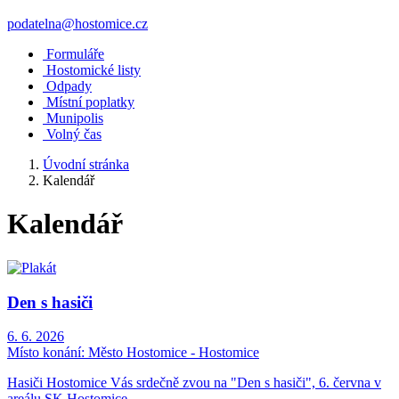
podatelna@hostomice.cz
Formuláře
Hostomické listy
Odpady
Místní poplatky
Munipolis
Volný čas
Úvodní stránka
Kalendář
Kalendář
Den s hasiči
6. 6. 2026
Místo konání:
Město Hostomice - Hostomice
Hasiči Hostomice Vás srdečně zvou na "Den s hasiči", 6. června v
areálu SK Hostomice.