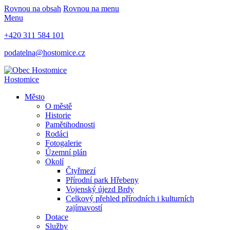
Rovnou na obsah
Rovnou na menu
Menu
+420 311 584 101
podatelna@hostomice.cz
Hostomice
Město
O městě
Historie
Pamětihodnosti
Rodáci
Fotogalerie
Územní plán
Okolí
Čtyřmezí
Přírodní park Hřebeny
Vojenský újezd Brdy
Celkový přehled přírodních i kulturních
zajímavostí
Dotace
Služby