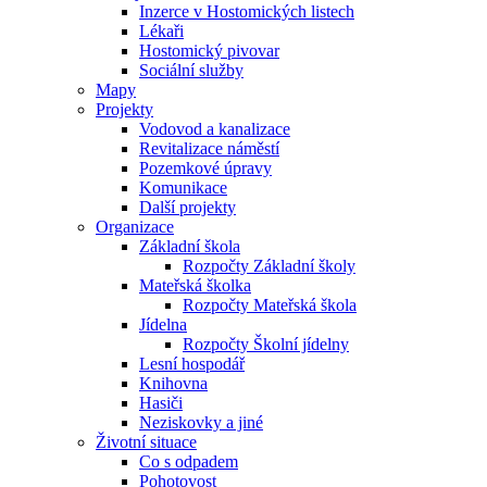
Inzerce v Hostomických listech
Lékaři
Hostomický pivovar
Sociální služby
Mapy
Projekty
Vodovod a kanalizace
Revitalizace náměstí
Pozemkové úpravy
Komunikace
Další projekty
Organizace
Základní škola
Rozpočty Základní školy
Mateřská školka
Rozpočty Mateřská škola
Jídelna
Rozpočty Školní jídelny
Lesní hospodář
Knihovna
Hasiči
Neziskovky a jiné
Životní situace
Co s odpadem
Pohotovost