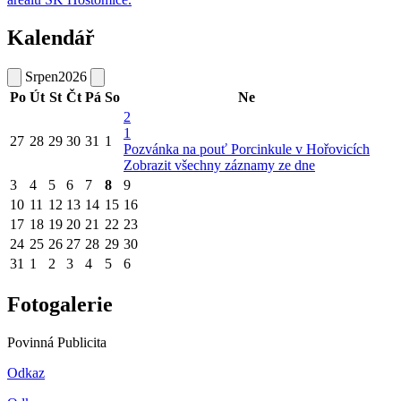
Kalendář
Srpen
2026
Po
Út
St
Čt
Pá
So
Ne
2
1
27
28
29
30
31
1
Pozvánka na pouť Porcinkule v Hořovicích
Zobrazit všechny záznamy ze dne
3
4
5
6
7
8
9
10
11
12
13
14
15
16
17
18
19
20
21
22
23
24
25
26
27
28
29
30
31
1
2
3
4
5
6
Fotogalerie
Povinná Publicita
Odkaz