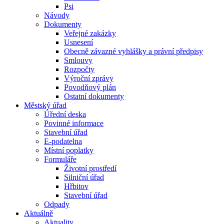
Psi
Návody
Dokumenty
Veřejné zakázky
Usnesení
Obecně závazné vyhlášky a právní předpisy
Smlouvy
Rozpočty
Výroční zprávy
Povodňový plán
Ostatní dokumenty
Městský úřad
Úřední deska
Povinné informace
Stavební úřad
E-podatelna
Místní poplatky
Formuláře
Životní prostředí
Silniční úřad
Hřbitov
Stavební úřad
Odpady
Aktuálně
Aktuality