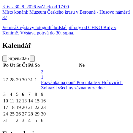
3. 6. - 30. 8. 2026 začátek od 17:00
Místo konání:
Muzeum Českého krasu v Berouně - Husovo náměstí
87
Vernisáž výstavy fotografií brdské přírody od CHKO Brdy v
Konírně. Výstava potrvá do 30. srpna.
Kalendář
Srpen
2026
Po
Út
St
Čt
Pá
So
Ne
2
1
27
28
29
30
31
1
Pozvánka na pouť Porcinkule v Hořovicích
Zobrazit všechny záznamy ze dne
3
4
5
6
7
8
9
10
11
12
13
14
15
16
17
18
19
20
21
22
23
24
25
26
27
28
29
30
31
1
2
3
4
5
6