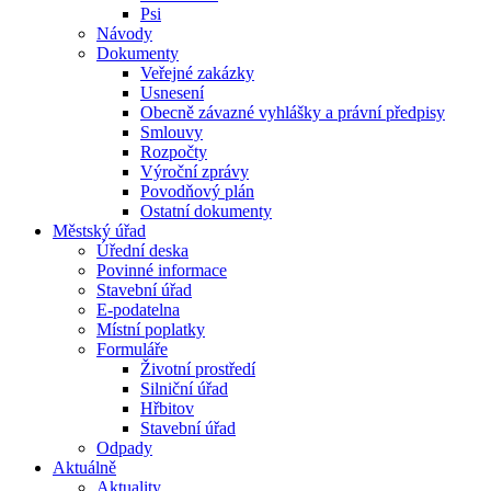
Psi
Návody
Dokumenty
Veřejné zakázky
Usnesení
Obecně závazné vyhlášky a právní předpisy
Smlouvy
Rozpočty
Výroční zprávy
Povodňový plán
Ostatní dokumenty
Městský úřad
Úřední deska
Povinné informace
Stavební úřad
E-podatelna
Místní poplatky
Formuláře
Životní prostředí
Silniční úřad
Hřbitov
Stavební úřad
Odpady
Aktuálně
Aktuality