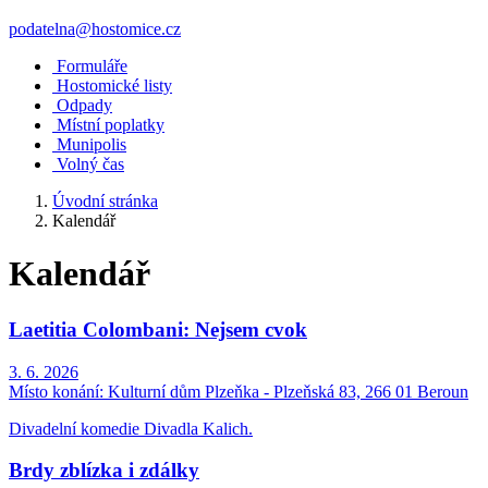
podatelna@hostomice.cz
Formuláře
Hostomické listy
Odpady
Místní poplatky
Munipolis
Volný čas
Úvodní stránka
Kalendář
Kalendář
Laetitia Colombani: Nejsem cvok
3. 6. 2026
Místo konání:
Kulturní dům Plzeňka - Plzeňská 83, 266 01 Beroun
Divadelní komedie Divadla Kalich.
Brdy zblízka i zdálky