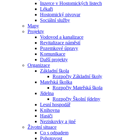
Inzerce v Hostomických listech
Lékaři
Hostomický pivovar
Sociální služby
Mapy
Projekty
Vodovod a kanalizace
Revitalizace náměstí
Pozemkové úpravy
Komunikace
Další projekty
Organizace
Základní škola
Rozpočty Základní školy
Mateřská školka
Rozpočty Mateřská škola
Jídelna
Rozpočty Školní jídelny
Lesní hospodář
Knihovna
Hasiči
Neziskovky a jiné
Životní situace
Co s odpadem
Pohotovost