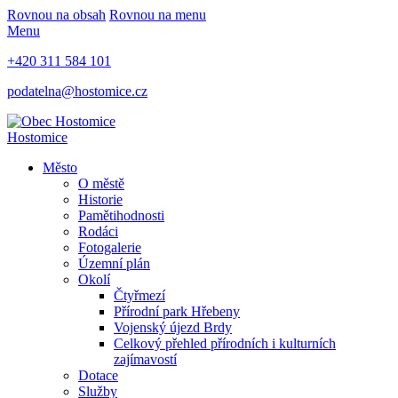
Rovnou na obsah
Rovnou na menu
Menu
+420 311 584 101
podatelna@hostomice.cz
Hostomice
Město
O městě
Historie
Pamětihodnosti
Rodáci
Fotogalerie
Územní plán
Okolí
Čtyřmezí
Přírodní park Hřebeny
Vojenský újezd Brdy
Celkový přehled přírodních i kulturních
zajímavostí
Dotace
Služby