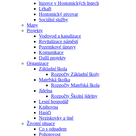
Inzerce v Hostomických listech
Lékaři
Hostomický pivovar
Sociální služby
Mapy
Projekty
Vodovod a kanalizace
Revitalizace náměstí
Pozemkové úpravy
Komunikace
Další projekty
Organizace
Základní škola
Rozpočty Základní školy
Mateřská školka
Rozpočty Mateřská škola
Jídelna
Rozpočty Školní jídelny
Lesní hospodář
Knihovna
Hasiči
Neziskovky a jiné
Životní situace
Co s odpadem
Pohotovost