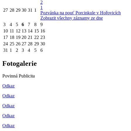
2
1
27
28
29
30
31
1
Pozvánka na pouť Porcinkule v Hořovicích
Zobrazit všechny záznamy ze dne
3
4
5
6
7
8
9
10
11
12
13
14
15
16
17
18
19
20
21
22
23
24
25
26
27
28
29
30
31
1
2
3
4
5
6
Fotogalerie
Povinná Publicita
Odkaz
Odkaz
Odkaz
Odkaz
Odkaz