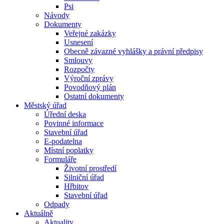
Psi
Návody
Dokumenty
Veřejné zakázky
Usnesení
Obecně závazné vyhlášky a právní předpisy
Smlouvy
Rozpočty
Výroční zprávy
Povodňový plán
Ostatní dokumenty
Městský úřad
Úřední deska
Povinné informace
Stavební úřad
E-podatelna
Místní poplatky
Formuláře
Životní prostředí
Silniční úřad
Hřbitov
Stavební úřad
Odpady
Aktuálně
Aktuality