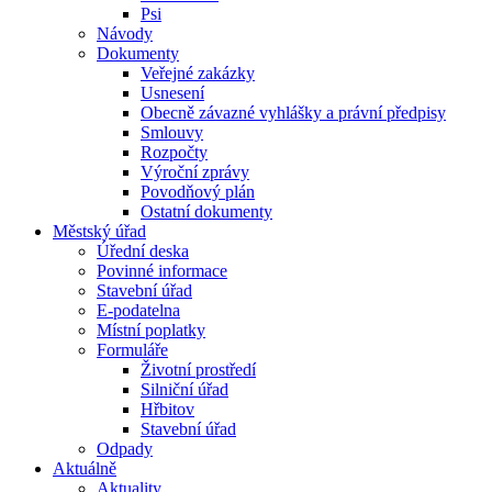
Psi
Návody
Dokumenty
Veřejné zakázky
Usnesení
Obecně závazné vyhlášky a právní předpisy
Smlouvy
Rozpočty
Výroční zprávy
Povodňový plán
Ostatní dokumenty
Městský úřad
Úřední deska
Povinné informace
Stavební úřad
E-podatelna
Místní poplatky
Formuláře
Životní prostředí
Silniční úřad
Hřbitov
Stavební úřad
Odpady
Aktuálně
Aktuality