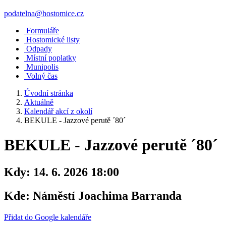
podatelna@hostomice.cz
Formuláře
Hostomické listy
Odpady
Místní poplatky
Munipolis
Volný čas
Úvodní stránka
Aktuálně
Kalendář akcí z okolí
BEKULE - Jazzové perutě ´80´
BEKULE - Jazzové perutě ´80´
Kdy:
14. 6. 2026 18:00
Kde:
Náměstí Joachima Barranda
Přidat do Google kalendáře