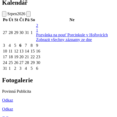
Kalendář
Srpen
2026
Po
Út
St
Čt
Pá
So
Ne
2
1
27
28
29
30
31
1
Pozvánka na pouť Porcinkule v Hořovicích
Zobrazit všechny záznamy ze dne
3
4
5
6
7
8
9
10
11
12
13
14
15
16
17
18
19
20
21
22
23
24
25
26
27
28
29
30
31
1
2
3
4
5
6
Fotogalerie
Povinná Publicita
Odkaz
Odkaz