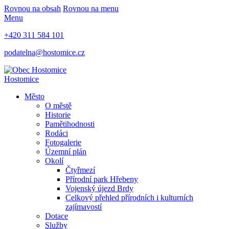
Rovnou na obsah
Rovnou na menu
Menu
+420 311 584 101
podatelna@hostomice.cz
Hostomice
Město
O městě
Historie
Pamětihodnosti
Rodáci
Fotogalerie
Územní plán
Okolí
Čtyřmezí
Přírodní park Hřebeny
Vojenský újezd Brdy
Celkový přehled přírodních i kulturních
zajímavostí
Dotace
Služby