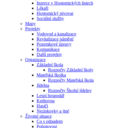
Inzerce v Hostomických listech
Lékaři
Hostomický pivovar
Sociální služby
Mapy
Projekty
Vodovod a kanalizace
Revitalizace náměstí
Pozemkové úpravy
Komunikace
Další projekty
Organizace
Základní škola
Rozpočty Základní školy
Mateřská školka
Rozpočty Mateřská škola
Jídelna
Rozpočty Školní jídelny
Lesní hospodář
Knihovna
Hasiči
Neziskovky a jiné
Životní situace
Co s odpadem
Pohotovost