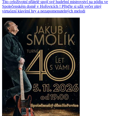
Tito celoživotní přátelé spojí své hudební mistrovství na pódiu ve
Společenském domě v Hořovicích ! Přijďte si užít večer plný
virtuózní klavírní hry a nezapomenutelných melodi