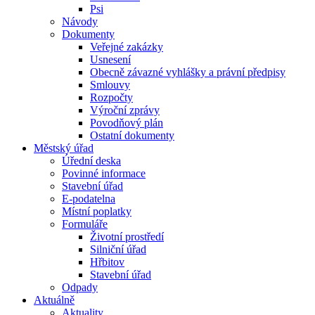
Psi
Návody
Dokumenty
Veřejné zakázky
Usnesení
Obecně závazné vyhlášky a právní předpisy
Smlouvy
Rozpočty
Výroční zprávy
Povodňový plán
Ostatní dokumenty
Městský úřad
Úřední deska
Povinné informace
Stavební úřad
E-podatelna
Místní poplatky
Formuláře
Životní prostředí
Silniční úřad
Hřbitov
Stavební úřad
Odpady
Aktuálně
Aktuality