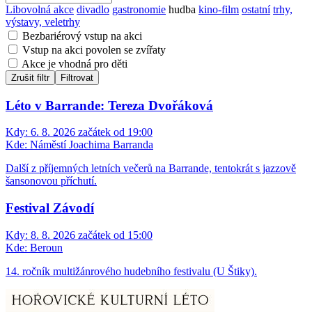
Libovolná akce
divadlo
gastronomie
hudba
kino-film
ostatní
trhy,
výstavy, veletrhy
Bezbariérový vstup na akci
Vstup na akci povolen se zvířaty
Akce je vhodná pro děti
Zrušit filtr
Filtrovat
Léto v Barrande: Tereza Dvořáková
Kdy:
6. 8. 2026 začátek od 19:00
Kde:
Náměstí Joachima Barranda
Další z příjemných letních večerů na Barrande, tentokrát s jazzově
šansonovou příchutí.
Festival Závodí
Kdy:
8. 8. 2026 začátek od 15:00
Kde:
Beroun
14. ročník multižánrového hudebního festivalu (U Štiky).