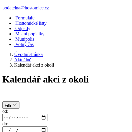
podatelna@hostomice.cz
Formuláře
Hostomické listy
Odpady
Místní poplatky
Munipolis
Volný čas
Úvodní stránka
Aktuálně
Kalendář akcí z okolí
Kalendář akcí z okolí
Filtr
od:
do: