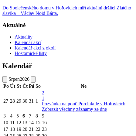
Do Společenského domu v Hořovicích míří aktuální držitel Zlatého
slavíka – Václav Noid Bárta.
Aktuálně
Aktuality
Kalendář akcí
Kalendář akcí z okolí
Hostomické listy
Kalendář
Srpen
2026
Po
Út
St
Čt
Pá
So
Ne
2
1
27
28
29
30
31
1
Pozvánka na pouť Porcinkule v Hořovicích
Zobrazit všechny záznamy ze dne
3
4
5
6
7
8
9
10
11
12
13
14
15
16
17
18
19
20
21
22
23
24
25
26
27
28
29
30