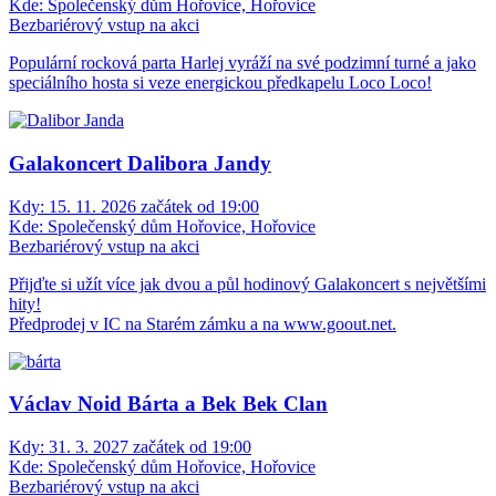
Kde:
Společenský dům Hořovice, Hořovice
Bezbariérový vstup na akci
Populární rocková parta Harlej vyráží na své podzimní turné a jako
speciálního hosta si veze energickou předkapelu Loco Loco!
Galakoncert Dalibora Jandy
Kdy:
15. 11. 2026 začátek od 19:00
Kde:
Společenský dům Hořovice, Hořovice
Bezbariérový vstup na akci
Přijďte si užít více jak dvou a půl hodinový Galakoncert s největšími
hity!
Předprodej v IC na Starém zámku a na www.goout.net.
Václav Noid Bárta a Bek Bek Clan
Kdy:
31. 3. 2027 začátek od 19:00
Kde:
Společenský dům Hořovice, Hořovice
Bezbariérový vstup na akci