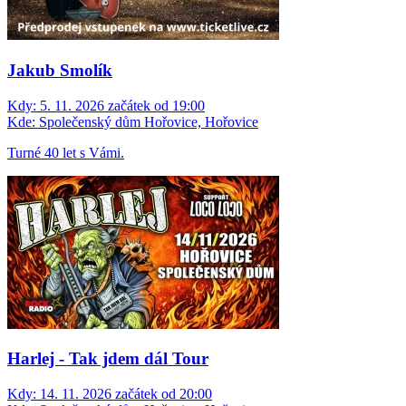
Jakub Smolík
Kdy:
5. 11. 2026 začátek od 19:00
Kde:
Společenský dům Hořovice, Hořovice
Turné 40 let s Vámi.
Harlej - Tak jdem dál Tour
Kdy:
14. 11. 2026 začátek od 20:00