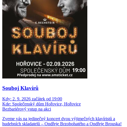
Souboj Klavírů
Kdy:
2. 9. 2026 začátek od 19:00
Kde:
Společenský dům Hořovice, Hořovice
Bezbariérový vstup na akci
Zveme vás na jedinečný koncert dvou výjimečných klavíristů a
hudebních skladatelů – Ondřeje Brzobohatého a Ondřeje Brouska!