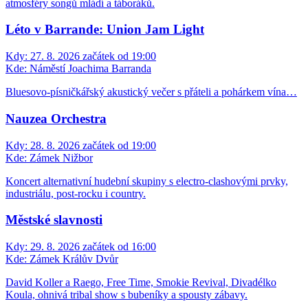
atmosféry songů mládí a táboráků.
Léto v Barrande: Union Jam Light
Kdy:
27. 8. 2026 začátek od 19:00
Kde:
Náměstí Joachima Barranda
Bluesovo-písničkářský akustický večer s přáteli a pohárkem vína…
Nauzea Orchestra
Kdy:
28. 8. 2026 začátek od 19:00
Kde:
Zámek Nižbor
Koncert alternativní hudební skupiny s electro-clashovými prvky,
industriálu, post-rocku i country.
Městské slavnosti
Kdy:
29. 8. 2026 začátek od 16:00
Kde:
Zámek Králův Dvůr
David Koller a Raego, Free Time, Smokie Revival, Divadélko
Koula, ohnivá tribal show s bubeníky a spousty zábavy.