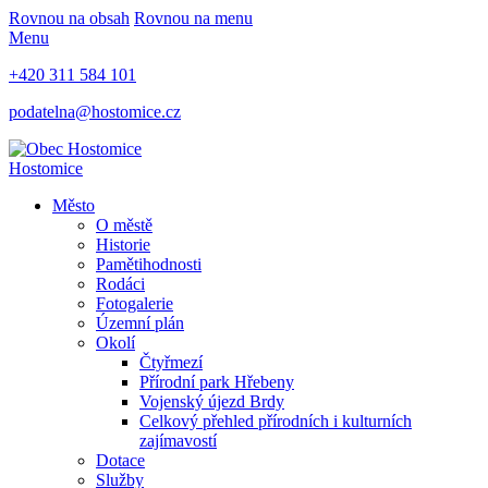
Rovnou na obsah
Rovnou na menu
Menu
+420 311 584 101
podatelna@hostomice.cz
Hostomice
Město
O městě
Historie
Pamětihodnosti
Rodáci
Fotogalerie
Územní plán
Okolí
Čtyřmezí
Přírodní park Hřebeny
Vojenský újezd Brdy
Celkový přehled přírodních i kulturních
zajímavostí
Dotace
Služby