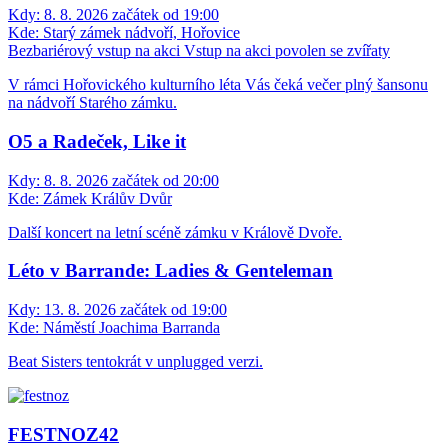
Kdy:
8. 8. 2026 začátek od 19:00
Kde:
Starý zámek nádvoří, Hořovice
Bezbariérový vstup na akci
Vstup na akci povolen se zvířaty
V rámci Hořovického kulturního léta Vás čeká večer plný šansonu
na nádvoří Starého zámku.
O5 a Radeček, Like it
Kdy:
8. 8. 2026 začátek od 20:00
Kde:
Zámek Králův Dvůr
Další koncert na letní scéně zámku v Králově Dvoře.
Léto v Barrande: Ladies & Genteleman
Kdy:
13. 8. 2026 začátek od 19:00
Kde:
Náměstí Joachima Barranda
Beat Sisters tentokrát v unplugged verzi.
FESTNOZ42