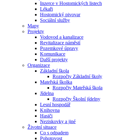
Inzerce v Hostomických listech
Lékaři
Hostomický pivovar
Sociální služby
Mapy
Projekty
Vodovod a kanalizace
Revitalizace náměstí
Pozemkové úpravy
Komunikace
Další projekty
Organizace
Základní škola
Rozpočty Základní školy
Mateřská školka
Rozpočty Mateřská škola
Jídelna
Rozpočty Školní jídelny
Lesní hospodář
Knihovna
Hasiči
Neziskovky a jiné
Životní situace
Co s odpadem
Pohotovost