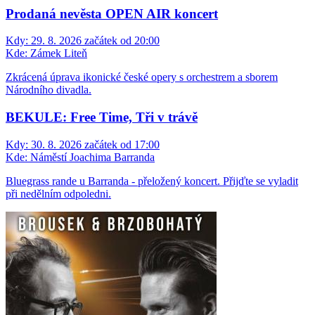
Prodaná nevěsta OPEN AIR koncert
Kdy:
29. 8. 2026 začátek od 20:00
Kde:
Zámek Liteň
Zkrácená úprava ikonické české opery s orchestrem a sborem
Národního divadla.
BEKULE: Free Time, Tři v trávě
Kdy:
30. 8. 2026 začátek od 17:00
Kde:
Náměstí Joachima Barranda
Bluegrass rande u Barranda - přeložený koncert. Přijďte se vyladit
při nedělním odpoledni.