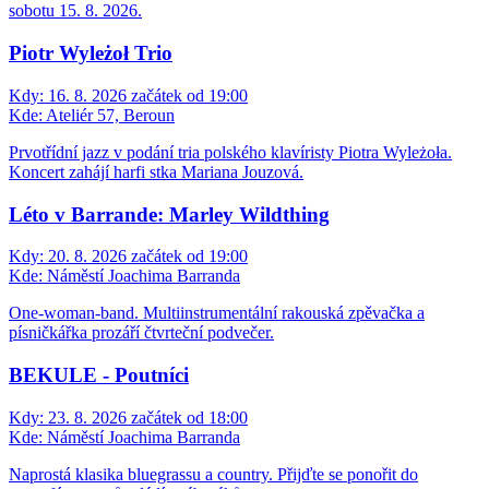
sobotu 15. 8. 2026.
Piotr Wyleżoł Trio
Kdy:
16. 8. 2026 začátek od 19:00
Kde:
Ateliér 57, Beroun
Prvotřídní jazz v podání tria polského klavíristy Piotra Wyleżoła.
Koncert zahájí harfi stka Mariana Jouzová.
Léto v Barrande: Marley Wildthing
Kdy:
20. 8. 2026 začátek od 19:00
Kde:
Náměstí Joachima Barranda
One-woman-band. Multiinstrumentální rakouská zpěvačka a
písničkářka prozáří čtvrteční podvečer.
BEKULE - Poutníci
Kdy:
23. 8. 2026 začátek od 18:00
Kde:
Náměstí Joachima Barranda
Naprostá klasika bluegrassu a country. Přijďte se ponořit do