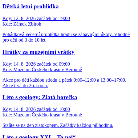
Dětská letní prohlídka
Kdy:
12. 8. 2026 začátek od 19:00
Kde:
Zámek Zbiroh
Pohádková večerní prohlídka hradu se zábavnými úkoly. Vhodné
pro děti od 3 do 10 let.
Hrátky za muzejními vrátky
Kdy:
14. 8. 2026 začátek od 09:00
Kde:
Muzeum Českého krasu v Berouně
Akce pro děti každou středu a pátek 9:00–12:00 a 13:00–17:00.
Akce trvá do 26. srpna.
Léto s geology: Zlatá horečka
Kdy:
14. 8. 2026 začátek od 10:00
Kde:
Muzeum Českého krasu v Berouně
Staňte se na den zlatokopem. Začátky každou půlhodinu.
Léto s geology XXL „To nej“