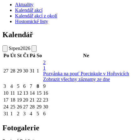
Aktuality
Kalendář akcí
Kalendář akcí z okolí
Hostomické listy
Kalendář
Srpen
2026
Po
Út
St
Čt
Pá
So
Ne
2
1
27
28
29
30
31
1
Pozvánka na pouť Porcinkule v Hořovicích
Zobrazit všechny záznamy ze dne
3
4
5
6
7
8
9
10
11
12
13
14
15
16
17
18
19
20
21
22
23
24
25
26
27
28
29
30
31
1
2
3
4
5
6
Fotogalerie