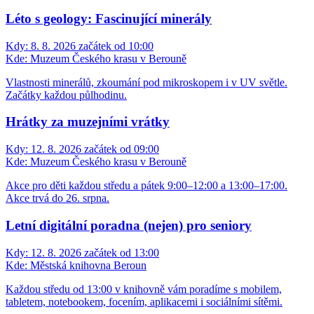
Léto s geology: Fascinující minerály
Kdy:
8. 8. 2026 začátek od 10:00
Kde:
Muzeum Českého krasu v Berouně
Vlastnosti minerálů, zkoumání pod mikroskopem i v UV světle.
Začátky každou půlhodinu.
Hrátky za muzejními vrátky
Kdy:
12. 8. 2026 začátek od 09:00
Kde:
Muzeum Českého krasu v Berouně
Akce pro děti každou středu a pátek 9:00–12:00 a 13:00–17:00.
Akce trvá do 26. srpna.
Letní digitální poradna (nejen) pro seniory
Kdy:
12. 8. 2026 začátek od 13:00
Kde:
Městská knihovna Beroun
Každou středu od 13:00 v knihovně vám poradíme s mobilem,
tabletem, notebookem, focením, aplikacemi i sociálními sítěmi.