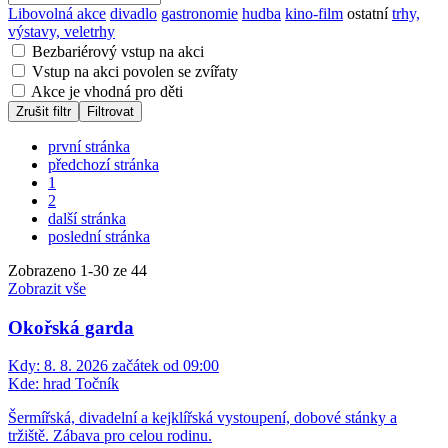
Libovolná akce
divadlo
gastronomie
hudba
kino-film
ostatní
trhy,
výstavy, veletrhy
Bezbariérový vstup na akci
Vstup na akci povolen se zvířaty
Akce je vhodná pro děti
Zrušit filtr
Filtrovat
první stránka
předchozí stránka
1
2
další stránka
poslední stránka
Zobrazeno
1
-
30
ze 44
Zobrazit vše
Okořská garda
Kdy:
8. 8. 2026 začátek od 09:00
Kde:
hrad Točník
Šermířská, divadelní a kejklířská vystoupení, dobové stánky a
tržiště. Zábava pro celou rodinu.