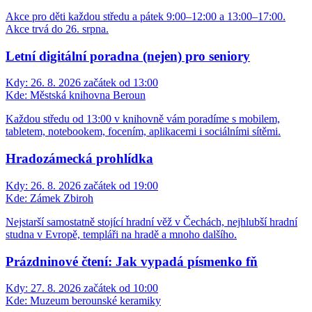
Akce pro děti každou středu a pátek 9:00–12:00 a 13:00–17:00.
Akce trvá do 26. srpna.
Letní digitální poradna (nejen) pro seniory
Kdy:
26. 8. 2026 začátek od 13:00
Kde:
Městská knihovna Beroun
Každou středu od 13:00 v knihovně vám poradíme s mobilem,
tabletem, notebookem, focením, aplikacemi i sociálními sítěmi.
Hradozámecká prohlídka
Kdy:
26. 8. 2026 začátek od 19:00
Kde:
Zámek Zbiroh
Nejstarší samostatně stojící hradní věž v Čechách, nejhlubší hradní
studna v Evropě, templáři na hradě a mnoho dalšího.
Prázdninové čtení: Jak vypadá písmenko fň
Kdy:
27. 8. 2026 začátek od 10:00
Kde:
Muzeum berounské keramiky