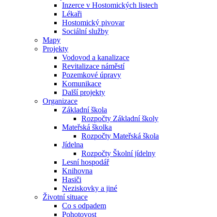
Inzerce v Hostomických listech
Lékaři
Hostomický pivovar
Sociální služby
Mapy
Projekty
Vodovod a kanalizace
Revitalizace náměstí
Pozemkové úpravy
Komunikace
Další projekty
Organizace
Základní škola
Rozpočty Základní školy
Mateřská školka
Rozpočty Mateřská škola
Jídelna
Rozpočty Školní jídelny
Lesní hospodář
Knihovna
Hasiči
Neziskovky a jiné
Životní situace
Co s odpadem
Pohotovost