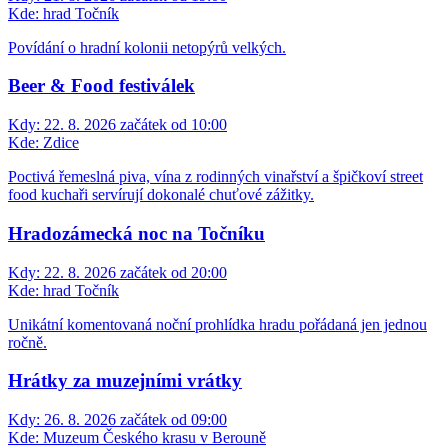
Kde:
hrad Točník
Povídání o hradní kolonii netopýrů velkých.
Beer & Food festiválek
Kdy:
22. 8. 2026 začátek od 10:00
Kde:
Zdice
Poctivá řemeslná piva, vína z rodinných vinařství a špičkoví street
food kuchaři servírují dokonalé chuťové zážitky.
Hradozámecká noc na Točníku
Kdy:
22. 8. 2026 začátek od 20:00
Kde:
hrad Točník
Unikátní komentovaná noční prohlídka hradu pořádaná jen jednou
ročně.
Hrátky za muzejními vrátky
Kdy:
26. 8. 2026 začátek od 09:00
Kde:
Muzeum Českého krasu v Berouně