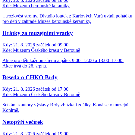
Kdy:
20. 8. 2026 začátek od 18:00
Kde:
Muzeum berounské keramiky
…rozkvést stromy. Divadlo loutek z Karlových Varů uvádí pohádku
pro děti v zahradě Muzea berounské keramiky.
Hrátky za muzejními vrátky
Kdy:
21. 8. 2026 začátek od 09:00
Kde:
Muzeum Českého krasu v Berouně
Akce pro děti každou středu a pátek 9:00–12:00 a 13:00–17:00.
Akce trvá do 26. srpna.
Beseda o CHKO Brdy
Kdy:
21. 8. 2026 začátek od 17:00
Kde:
Muzeum Českého krasu v Berouně
Setkání s autory výstavy Brdy zblízka i zdálky. Koná se v muzejní
Konírně.
Netopýří večírek
Kdy:
21. 8. 2026 začátek od 19:00