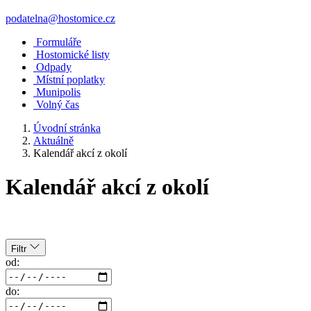
podatelna@hostomice.cz
Formuláře
Hostomické listy
Odpady
Místní poplatky
Munipolis
Volný čas
Úvodní stránka
Aktuálně
Kalendář akcí z okolí
Kalendář akcí z okolí
Filtr
od:
do: