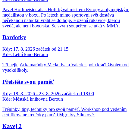
Pavel Hoffmeister alias Hoff býval mistrem Evropy a olympijským
medailistou v boxu. Po letech mimo sportovní svět dostává
nečekanou nabídku vrátit se do boje. Hozená rukavice, kterou
zvedá, ale není boxerská. Se svým soupeřem se utká v MMA.
Bardotky
Kdy:
17. 8. 2026 začátek od 21:15
Kde:
Letní kino Beroun
Tři nejlepší kamarádky Meda, Iva a Valerie spolu kráčí životem od
vysoké školy.
Přelstěte svou paměť
Kdy:
18. 8. 2026 - 23. 8. 2026 začátek od 18:00
Kde:
Městská knihovna Beroun
Tréninky, tipy, techniky pro svoji paměť. Workshop pod vedením
certifikované trenérky paměti Mgr. Ivy Stlukové.
Kavej 2