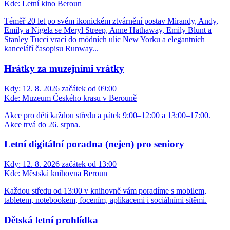
Kde:
Letní kino Beroun
Téměř 20 let po svém ikonickém ztvárnění postav Mirandy, Andy,
Emily a Nigela se Meryl Streep, Anne Hathaway, Emily Blunt a
Stanley Tucci vrací do módních ulic New Yorku a elegantních
kanceláří časopisu Runway...
Hrátky za muzejními vrátky
Kdy:
12. 8. 2026 začátek od 09:00
Kde:
Muzeum Českého krasu v Berouně
Akce pro děti každou středu a pátek 9:00–12:00 a 13:00–17:00.
Akce trvá do 26. srpna.
Letní digitální poradna (nejen) pro seniory
Kdy:
12. 8. 2026 začátek od 13:00
Kde:
Městská knihovna Beroun
Každou středu od 13:00 v knihovně vám poradíme s mobilem,
tabletem, notebookem, focením, aplikacemi i sociálními sítěmi.
Dětská letní prohlídka