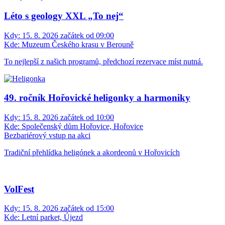
Léto s geology XXL „To nej“
Kdy:
15. 8. 2026 začátek od 09:00
Kde:
Muzeum Českého krasu v Berouně
To nejlepší z našich programů, předchozí rezervace míst nutná.
49. ročník Hořovické heligonky a harmoniky
Kdy:
15. 8. 2026 začátek od 10:00
Kde:
Společenský dům Hořovice, Hořovice
Bezbariérový vstup na akci
Tradiční přehlídka heligónek a akordeonů v Hořovicích
VolFest
Kdy:
15. 8. 2026 začátek od 15:00
Kde:
Letní parket, Újezd