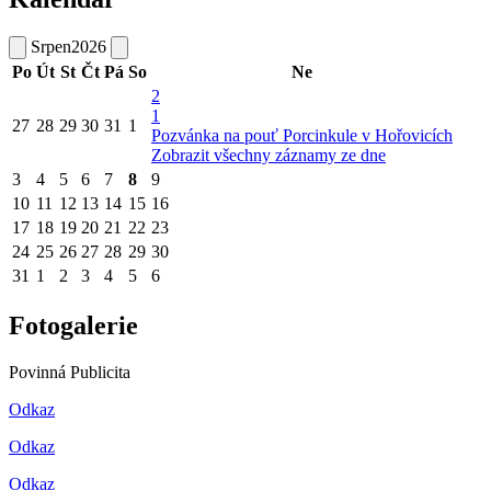
Srpen
2026
Po
Út
St
Čt
Pá
So
Ne
2
1
27
28
29
30
31
1
Pozvánka na pouť Porcinkule v Hořovicích
Zobrazit všechny záznamy ze dne
3
4
5
6
7
8
9
10
11
12
13
14
15
16
17
18
19
20
21
22
23
24
25
26
27
28
29
30
31
1
2
3
4
5
6
Fotogalerie
Povinná Publicita
Odkaz
Odkaz
Odkaz