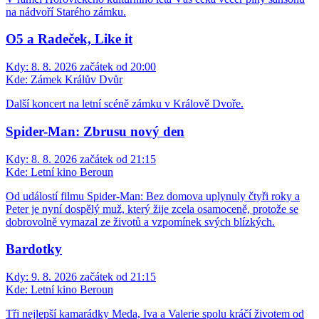
na nádvoří Starého zámku.
O5 a Radeček, Like it
Kdy:
8. 8. 2026 začátek od 20:00
Kde:
Zámek Králův Dvůr
Další koncert na letní scéně zámku v Králově Dvoře.
Spider-Man: Zbrusu nový den
Kdy:
8. 8. 2026 začátek od 21:15
Kde:
Letní kino Beroun
Od událostí filmu Spider-Man: Bez domova uplynuly čtyři roky a
Peter je nyní dospělý muž, který žije zcela osamoceně, protože se
dobrovolně vymazal ze životů a vzpomínek svých blízkých.
Bardotky
Kdy:
9. 8. 2026 začátek od 21:15
Kde:
Letní kino Beroun
Tři nejlepší kamarádky Meda, Iva a Valerie spolu kráčí životem od