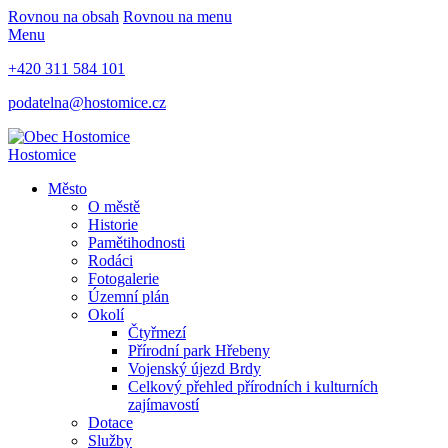
Rovnou na obsah
Rovnou na menu
Menu
+420 311 584 101
podatelna@hostomice.cz
Hostomice
Město
O městě
Historie
Pamětihodnosti
Rodáci
Fotogalerie
Územní plán
Okolí
Čtyřmezí
Přírodní park Hřebeny
Vojenský újezd Brdy
Celkový přehled přírodních i kulturních
zajímavostí
Dotace
Služby