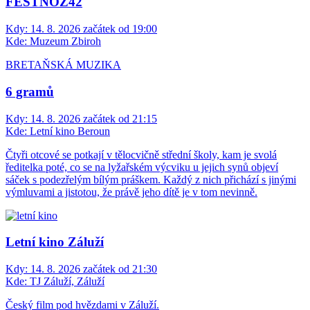
FESTNOZ42
Kdy:
14. 8. 2026 začátek od 19:00
Kde:
Muzeum Zbiroh
BRETAŇSKÁ MUZIKA
6 gramů
Kdy:
14. 8. 2026 začátek od 21:15
Kde:
Letní kino Beroun
Čtyři otcové se potkají v tělocvičně střední školy, kam je svolá
ředitelka poté, co se na lyžařském výcviku u jejich synů objeví
sáček s podezřelým bílým práškem. Každý z nich přichází s jinými
výmluvami a jistotou, že právě jeho dítě je v tom nevinně.
Letní kino Záluží
Kdy:
14. 8. 2026 začátek od 21:30
Kde:
TJ Záluží, Záluží
Český film pod hvězdami v Záluží.