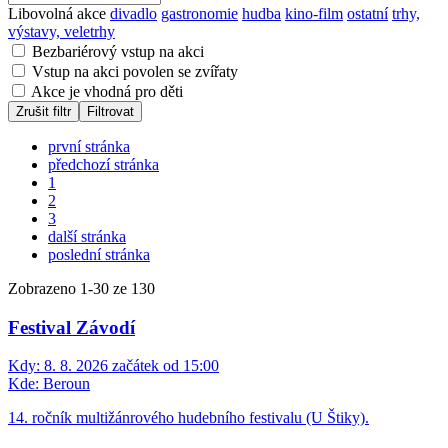
Libovolná akce
divadlo
gastronomie
hudba
kino-film
ostatní
trhy,
výstavy, veletrhy
Bezbariérový vstup na akci
Vstup na akci povolen se zvířaty
Akce je vhodná pro děti
Zrušit filtr
Filtrovat
první stránka
předchozí stránka
1
2
3
další stránka
poslední stránka
Zobrazeno
1
-
30
ze 130
Festival Závodí
Kdy:
8. 8. 2026 začátek od 15:00
Kde:
Beroun
14. ročník multižánrového hudebního festivalu (U Štiky).