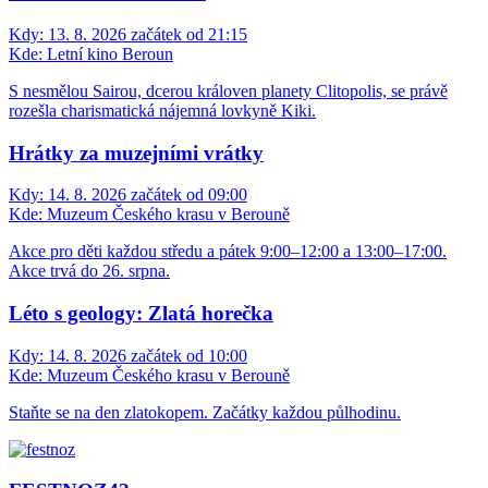
Kdy:
13. 8. 2026 začátek od 21:15
Kde:
Letní kino Beroun
S nesmělou Sairou, dcerou královen planety Clitopolis, se právě
rozešla charismatická nájemná lovkyně Kiki.
Hrátky za muzejními vrátky
Kdy:
14. 8. 2026 začátek od 09:00
Kde:
Muzeum Českého krasu v Berouně
Akce pro děti každou středu a pátek 9:00–12:00 a 13:00–17:00.
Akce trvá do 26. srpna.
Léto s geology: Zlatá horečka
Kdy:
14. 8. 2026 začátek od 10:00
Kde:
Muzeum Českého krasu v Berouně
Staňte se na den zlatokopem. Začátky každou půlhodinu.