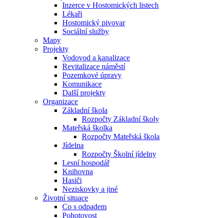
Inzerce v Hostomických listech
Lékaři
Hostomický pivovar
Sociální služby
Mapy
Projekty
Vodovod a kanalizace
Revitalizace náměstí
Pozemkové úpravy
Komunikace
Další projekty
Organizace
Základní škola
Rozpočty Základní školy
Mateřská školka
Rozpočty Mateřská škola
Jídelna
Rozpočty Školní jídelny
Lesní hospodář
Knihovna
Hasiči
Neziskovky a jiné
Životní situace
Co s odpadem
Pohotovost