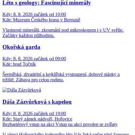
Léto s geology: Fascinující minerály
Kdy:
8. 8. 2026 začátek od 10:00
Kde:
Muzeum Českého krasu v Berouně
Vlastnosti minerálů, zkoumání pod mikroskopem i v UV světle.
Začátky každou půlhodinu.
Okořská garda
Kdy:
8. 8. 2026 začátek od 09:00
Kde:
hrad Točník
Šermířská, divadelní a kejklířská vystoupení, dobové stánky a
tržiště. Zábava pro celou rodinu.
Dáša Zázvůrková s kapelou
Kdy:
8. 8. 2026 začátek od 19:00
Kde:
Starý zámek nádvoří, Hořovice
Bezbariérový vstup na akci
Vstup na akci povolen se zvířaty
V rámci Hořovického kulturního léta Vás čeká večer plný šansonu