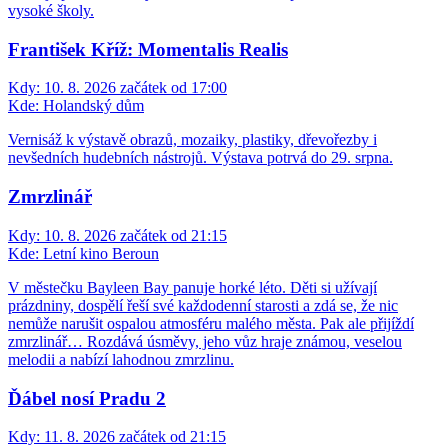
vysoké školy.
František Kříž: Momentalis Realis
Kdy:
10. 8. 2026 začátek od 17:00
Kde:
Holandský dům
Vernisáž k výstavě obrazů, mozaiky, plastiky, dřevořezby i
nevšedních hudebních nástrojů. Výstava potrvá do 29. srpna.
Zmrzlinář
Kdy:
10. 8. 2026 začátek od 21:15
Kde:
Letní kino Beroun
V městečku Bayleen Bay panuje horké léto. Děti si užívají
prázdniny, dospělí řeší své každodenní starosti a zdá se, že nic
nemůže narušit ospalou atmosféru malého města. Pak ale přijíždí
zmrzlinář… Rozdává úsměvy, jeho vůz hraje známou, veselou
melodii a nabízí lahodnou zmrzlinu.
Ďábel nosí Pradu 2
Kdy:
11. 8. 2026 začátek od 21:15