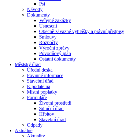
Psi
Návody
Dokumenty
Veřejné zakázky
Usnesení
Obecně závazné vyhlášky a právní předpisy
Smlouvy
Rozpočty
Výroční zprávy
Povodňový plán
Ostatní dokumenty
Městský úřad
Úřední deska
Povinné informace
Stavební úřad
E-podatelna
Místní poplatky
Formuláře
Životní prostředí
Silniční úřad
Hřbitov
Stavební úřad
Odpady
Aktuálně
Aktuality