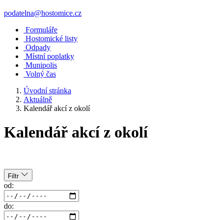
podatelna@hostomice.cz
Formuláře
Hostomické listy
Odpady
Místní poplatky
Munipolis
Volný čas
Úvodní stránka
Aktuálně
Kalendář akcí z okolí
Kalendář akcí z okolí
Filtr
od:
do: