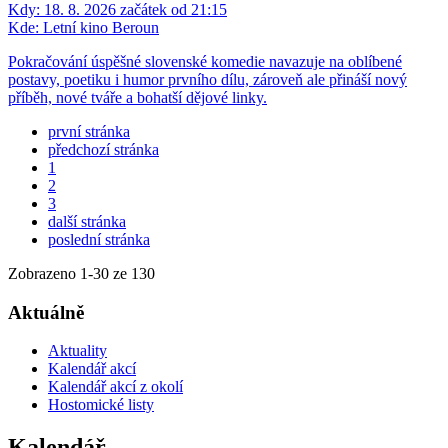
Kdy:
18. 8. 2026 začátek od 21:15
Kde:
Letní kino Beroun
Pokračování úspěšné slovenské komedie navazuje na oblíbené
postavy, poetiku i humor prvního dílu, zároveň ale přináší nový
příběh, nové tváře a bohatší dějové linky.
první stránka
předchozí stránka
1
2
3
další stránka
poslední stránka
Zobrazeno
1
-
30
ze 130
Aktuálně
Aktuality
Kalendář akcí
Kalendář akcí z okolí
Hostomické listy
Kalendář