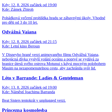
Kdy:
12. 8. 2026 začátek od 19:00
Kde:
Zámek Zbiroh
Pohádková večerní prohlídka hradu se zábavnými úkoly. Vhodné
pro děti od 3 do 10 let.
Odvážná Vaiana
Kdy:
12. 8. 2026 začátek od 21:15
Kde:
Letní kino Beroun
V Disneyho hrané verzi animovaného filmu Odvážná Vaiana,
nebojácná dívka vyslyší volání oceánu a poprvé se vydává za
hranice útesů svého ostrova Motunui s kdysi mocným polobohem
Mauim na nezapomenutelnou cestu, aby zachránila svůj lid.
Léto v Barrande: Ladies & Genteleman
Kdy:
13. 8. 2026 začátek od 19:00
Kde:
Náměstí Joachima Barranda
Beat Sisters tentokrát v unplugged verzi.
Princezna kosmolesba