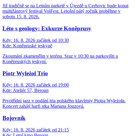
Již tradičně se na Letním parketě v Újezdě u Cerhovic bude konat
multižánrový festival VolFest. Letošní pátý ročník proběhne v
sobotu 15. 8. 2026.
Léto s geology: Exkurze Koněprusy
Kdy:
16. 8. 2026 začátek od 10:30
Kde:
Koněpruské jeskyně
Zkoumání zkamenělin v terénu. Sraz v 10:30 na parkovišti u
Koněpruských jeskyní.
Piotr Wyleżoł Trio
Kdy:
16. 8. 2026 začátek od 19:00
Kde:
Ateliér 57, Beroun
Prvotřídní jazz v podání tria polského klavíristy Piotra Wyleżoła.
Koncert zahájí harfi stka Mariana Jouzová.
Bojovník
Kdy:
16. 8. 2026 začátek od 21:15
Kde:
Letní kino Beroun